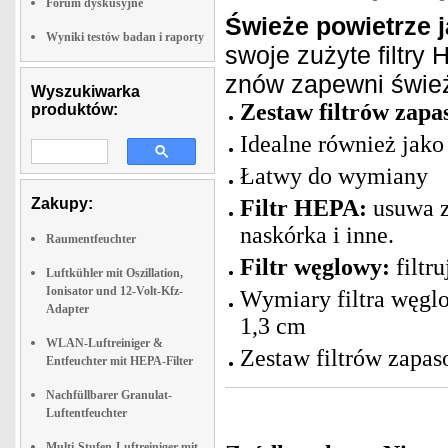
Forum dyskusyjne
Świeże powietrze j
Wyniki testów badan i raporty
swoje zużyte filtry
znów zapewni śwież
Wyszukiwarka
Zestaw filtrów zap
produktów:
Idealne również jako
Łatwy do wymiany
Zakupy:
Filtr HEPA:
usuwa za
naskórka i inne.
Raumentfeuchter
Filtr węglowy:
filtr
Luftkühler mit Oszillation,
Ionisator und 12-Volt-Kfz-
Wymiary filtra węglo
Adapter
1,3 cm
WLAN-Luftreiniger &
Zestaw filtrów zapa
Entfeuchter mit HEPA-Filter
Nachfüllbarer Granulat-
Luftentfeuchter
Multi-Stufen-Luftreiniger mit