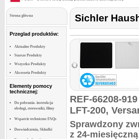
Sichler Haus
Strona glówna
Przeglad produktów:
Aktualne Produkty
Starsze Produkty
Wszystko Produkty
Akcesoria Produkty
Elementy pomocy
technicznej:
REF-66208-91
Do pobrania- instrukcja
LFT-200, Versa
obslugi, sterowniki, filmy
Wsparcie techniczne FAQs
Sprawdzony zwr
Doswiadczenia, Składki
z 24-miesięczną