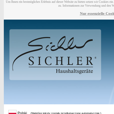
Um Ihnen ein bestmögliches Erlebnis auf dieser Website zu bieten setzen wir Cookies ei
zu. Informationen zur Verwendung und den W
Nur essenzielle Cook
Polski
(Niektóre teksty zostały przetłumaczone automatycznie.)