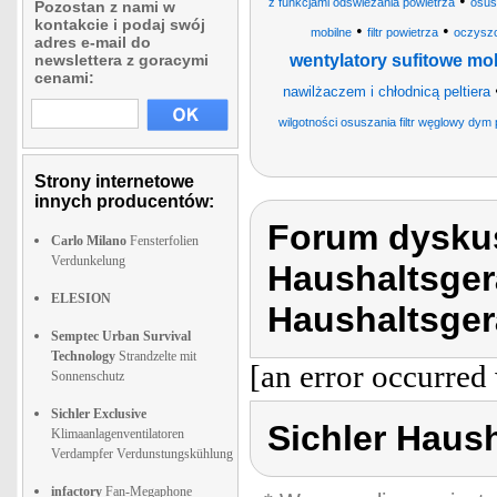
•
z funkcjami odświeżania powietrza
osus
Pozostan z nami w
kontakcie i podaj swój
•
•
mobilne
filtr powietrza
oczyszc
adres e-mail do
newslettera z goracymi
wentylatory sufitowe mo
cenami:
nawilżaczem i chłodnicą peltiera
wilgotności osuszania filtr węglowy dym 
Strony internetowe
innych producentów:
Forum dyskus
Carlo Milano
Fensterfolien
Verdunkelung
Haushaltsger
ELESION
Haushaltsger
Semptec Urban Survival
Technology
Strandzelte mit
[an error occurred 
Sonnenschutz
Sichler Exclusive
Sichler Haus
Klimaanlagenventilatoren
Verdampfer Verdunstungskühlung
infactory
Fan-Megaphone