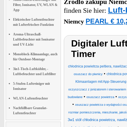
Zródlo zakupu
Niemc
Filter, Ionisator, UV, WLAN &
Luft-
finden Sie hier:
App
Elektrischer Luftentfeuchter
PEARL € 10,
Niemcy
mit Lufterfrischer-Funktion
Aroma-Ultraschall-
Luftbefeuchter mit Ionisator
Digitaler Luf
und UV-Licht
Timer
Monoblock-Klimaanlage, auch
für Outdoor-Montage
chłodnica powietrza peltiera, nawilżac
3in1-Tisch-Luftkühler, -
•
Luftbefeuchter und Luftfilter
chłodnica po
osuszacz do piwnicy
Klimaanlagen mit App-Steuerung
5-Stufen-Luftreiniger mit
Ionisator
oczyszczacz z jonizatorem i sterowaniem 
•
•
budowlane
osuszacz powietrza
oczys
WLAN-Luftentfeuchter
•
osuszacz powietrza o wydajności os
Nachfüllbare Granulat-
rozmiar pomieszczenia, mieszkanie, jakoś
Luftentfeuchter
3w1 stół chłodnica powietrza, nawilża