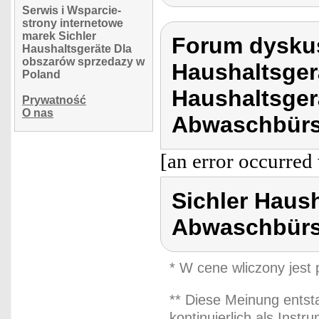
Serwis i Wsparcie-
strony internetowe
marek Sichler
Forum dyskus
Haushaltsgeräte Dla
obszarów sprzedazy w
Haushaltsger
Poland
Haushaltsger
Prywatność
O nas
Abwaschbürs
[an error occurred 
Sichler Haus
Abwaschbürs
* W cene wliczony jest
** Diese Meinung entst
kontinuierlich als Inst