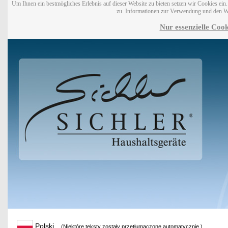
Um Ihnen ein bestmögliches Erlebnis auf dieser Website zu bieten setzen wir Cookies ei
zu. Informationen zur Verwendung und den W
Nur essenzielle Cook
Polski
(Niektóre teksty zostały przetłumaczone automatycznie.)