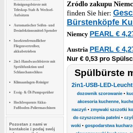
Zródlo zakupu
Niemc
Reinigungsbürste mit
Teleskop-Stab & Wechsel-
Gesc
finden Sie hier:
Aufsätzen
Bürstenköpfe Ku
Automatischer Seifen- und
Desinfektionsmittel-Spender
PEARL € 4,2
Niemcy
Insektenfreundlicher
Fliegenvertreiber,
PEARL € 4,2
Austria
akkubetrieben
Nur € 0,53 pro Spül
2in1-Handwaschbürste mit
Sprühfunktion und
Spülbürste m
Schlauchanschluss
Klimaanlagen-Reiniger
2in1-USB-LED-Leuchte
Essig- & Öl-Pumpsprüher
•
dozownik szorowanie
ku
akcesoria kuchenne, kuchen
Hochfrequente Akku-
Fußboden-Poliermaschinen
•
naczyń
zmywaki szczotki k
•
do czyszczenia patelni
czyś
Pozostan z nami w
•
woki
gospodarstwa kucharze
kontakcie i podaj swój