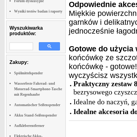
Forum dyskusyjne
Odpowiednie akces
Miękkie powierzchni
Wyniki testów badan i raporty
garnków i delikatny
Wyszukiwarka
jednocześnie łagod
produktów:
Gotowe do użycia 
końcówkę ze szczo
Zakupy:
końcówkę - gotowe!
Spülmittelspender
wyczyścisz wszystk
Praktyczny zestaw 
Wasserfeste Fahrrad- und
Motorrad-Smartphone-Tasche
bezrysowego czyszcz
mit Regenhaube
Idealne do naczyń, 
Automatischer Seifenspender
Idealne akcesoria d
Akku Stand-Seifenspender
Aufkleberentferner
Elektrische Akku-