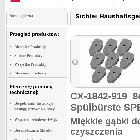
Sichler Haushaltsg
Strona glówna
Przeglad produktów:
Aktualne Produkty
Starsze Produkty
Wszystko Produkty
Akcesoria Produkty
Elementy pomocy
technicznej:
CX-1842-919
8
Do pobrania- instrukcja
Spülbürste SP
obslugi, sterowniki, filmy
Miękkie gąbki 
Wsparcie techniczne FAQs
czyszczenia
Doswiadczenia, Składki