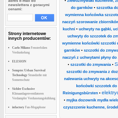
•
adres e-mail do
zlewozmywaki kuchenne, zm
newslettera z goracymi
•
do garnków
szczotka do
cenami:
wymienna końcówka szczote
naczyń szorowanie zbiornikó
•
kuchni
uchwyty na gąbki, uc
Strony internetowe
uchwyty do szczotek do z
innych producentów:
wymienne końcówki szczotki
Carlo Milano
Fensterfolien
•
garnków
szczotki do zmywa
Verdunkelung
naczyń z uchwytami płyny do 
ELESION
S
•
•
szczotki do zmywania
Semptec Urban Survival
szczotki do zmywania z do
Technology
Strandzelte mit
nalewania uchwyty na akceso
Sonnenschutz
końcówki szczotek do 
Sichler Exclusive
elektr
•
Reinigungsbürsten
Klimaanlagenventilatoren
Verdampfer Verdunstungskühlung
•
myjka dozownik mydła wiel
czyszczenie kuchenne, środek
infactory
Fan-Megaphone