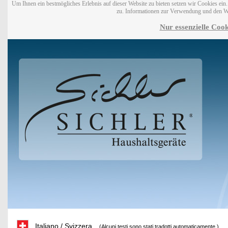
Um Ihnen ein bestmögliches Erlebnis auf dieser Website zu bieten setzen wir Cookies ei
zu. Informationen zur Verwendung und den W
Nur essenzielle Cook
Italiano / Svizzera
(Alcuni testi sono stati tradotti automaticamente.)