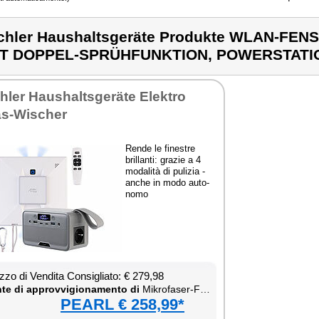
chler Haushaltsgeräte Produkte WLAN-F
IT DOPPEL-SPRÜHFUNKTION, POWERSTATI
chler Hau­shal­tsgeräte Elek­tro
s-Wi­scher
Ren­de le fi­ne­stre
bril­lan­ti: gra­zie a 4
mo­da­li­tà di pu­li­zia -
an­che in mo­do au­to­
no­mo
­zo di Ven­di­ta Con­si­glia­to: € 279,98
te di ap­prov­vi­gio­na­men­to di
Mi­kro­fa­ser-Fen­ster­wi­scher
PEARL € 258,99*