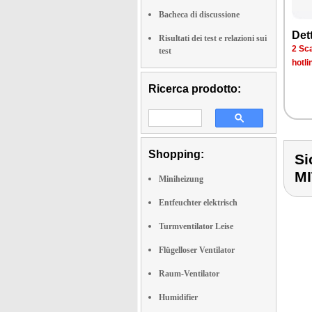
Bacheca di discussione
Det­
Risultati dei test e relazioni sui
2 Sca­
test
ho­tli
Ricerca prodotto:
Shopping:
Si
M
Miniheizung
Entfeuchter elektrisch
Turmventilator Leise
Flügelloser Ventilator
Raum-Ventilator
Humidifier