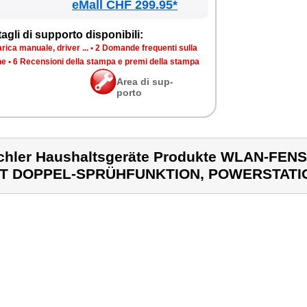
eMall CHF 299.95*
ta­gli di sup­por­to di­spo­ni­bi­li:
ri­ca ma­nua­le, dri­ver ...
•
2 Do­man­de fre­quen­ti sul­la
­ne
•
6 Re­cen­sio­ni del­la stam­pa e pre­mi del­la stam­pa
Area di sup­
por­to
chler Haushaltsgeräte Produkte WLAN-F
IT DOPPEL-SPRÜHFUNKTION, POWERSTATI