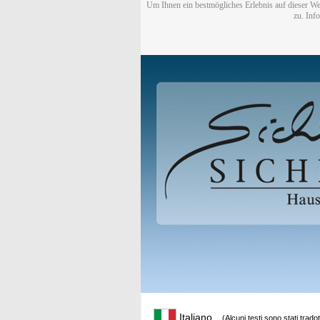
Um Ihnen ein bestmögliches Erlebnis auf dieser We
zu. Inf
Italiano
(Alcuni testi sono stati trado