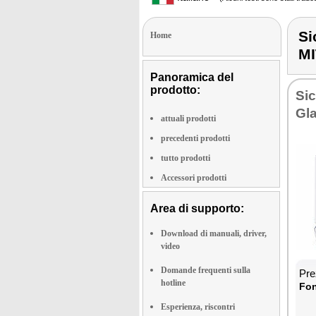
Si
Home
M
Panoramica del
prodotto:
Si­
Gla
attuali prodotti
precedenti prodotti
tutto prodotti
Accessori prodotti
Area di supporto:
Download di manuali, driver,
video
Domande frequenti sulla
Prez
hotline
Fon­
Esperienza, riscontri