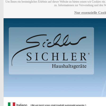
Um Ihnen ein bestmögliches Erlebnis auf dieser Website zu bieten setzen wir Cookies ei
zu. Informationen zur Verwendung und den W
Nur essenzielle Cook
Italiano
(Alcuni testi sono stati tradotti automaticamente.)