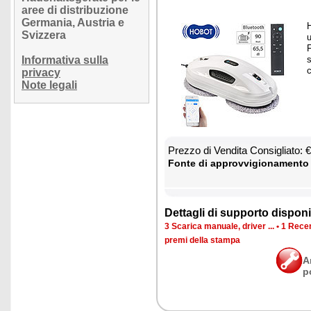
aree di distribuzione
Germania, Austria e
H
Svizzera
u
F
Informativa sulla
s
c
privacy
Note legali
Prez­zo di Ven­di­ta Con­si­glia­to:
Fon­te di ap­prov­vi­gio­na­men­to
Det­ta­gli di sup­por­to di­spo­ni­b
3 Sca­ri­ca ma­nua­le, dri­ver ...
•
1 Re­cen
pre­mi del­la stam­pa
A
p