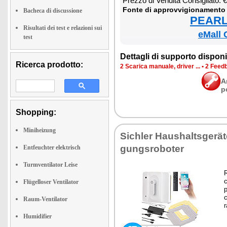
Prez­zo di Ven­di­ta Con­si­glia­to:
Fon­te di ap­prov­vi­gio­na­men­to
Bacheca di discussione
PEARL 
Risultati dei test e relazioni sui
eMall 
test
Det­ta­gli di sup­por­to di­spo­ni­b
Ricerca prodotto:
2 Sca­ri­ca ma­nua­le, dri­ver ...
•
2 Feed­b
A
p
Shopping:
Miniheizung
Si­chler Hau­shal­tsgeräte
gung­sro­bo­ter
Entfeuchter elektrisch
Turmventilator Leise
R
c
Flügelloser Ventilator
p
c
Raum-Ventilator
r
Humidifier