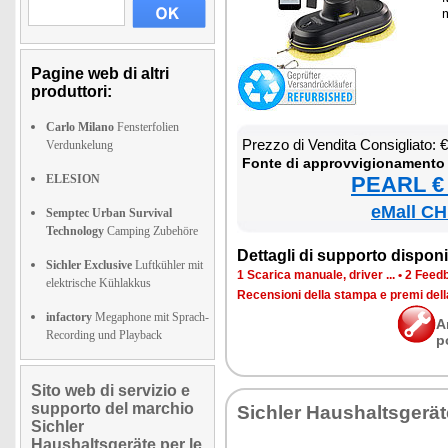
m
Pagine web di altri
produttori:
Carlo Milano
Fensterfolien
Prez­zo di Ven­di­ta Con­si­glia­to:
Verdunkelung
Fon­te di ap­prov­vi­gio­na­men­to
ELESION
PEARL € 
eMall CH
Semptec Urban Survival
Technology
Camping Zubehöre
Det­ta­gli di sup­por­to di­spo­ni­b
Sichler Exclusive
Luftkühler mit
1 Sca­ri­ca ma­nua­le, dri­ver ...
•
2 Feed­b
elektrische Kühlakkus
Re­cen­sio­ni del­la stam­pa e pre­mi del
infactory
Megaphone mit Sprach-
A
Recording und Playback
p
Sito web di servizio e
supporto del marchio
Si­chler Hau­shal­tsgerä
Sichler
Haushaltsgeräte per le