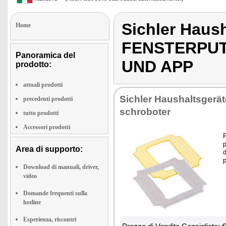
Sichler Haus
Home
FENSTERPUT
Panoramica del
UND APP
prodotto:
attuali prodotti
Si­chler Hau­shal­tsgerä
precedenti prodotti
schro­bo­ter
tutto prodotti
Accessori prodotti
P
p
Area di supporto:
d
p
Download di manuali, driver,
video
Domande frequenti sulla
hotline
Esperienza, riscontri