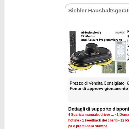
Si­chler Hau­shal­tsgerä
R
S
u
G
A
Prez­zo di Ven­di­ta Con­si­glia­to:
Fon­te di ap­prov­vi­gio­na­men­to
Det­ta­gli di sup­por­to di­spo­ni­b
4 Sca­ri­ca ma­nua­le, dri­ver ...
•
1 Do­man
ho­tli­ne
•
1 Feed­back dei clien­ti
•
12 Re
pa e pre­mi del­la stam­pa