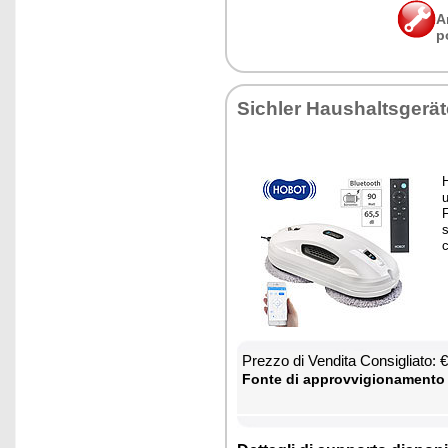
A
p
Si­chler Hau­shal­tsgerä
H
u
F
s
c
Prez­zo di Ven­di­ta Con­si­glia­to:
Fon­te di ap­prov­vi­gio­na­men­to