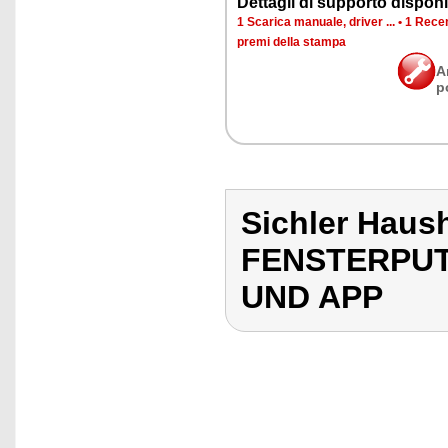
Det­ta­gli di sup­por­to di­spo­ni­b
1 Sca­ri­ca ma­nua­le, dri­ver ...
•
1 Re­cen
pre­mi del­la stam­pa
A
p
Sichler Haus
FENSTERPUT
UND APP