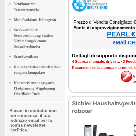
Ventilator mit
Wasservernebler
Multifunktions-Klimagerät
Prez­zo di Ven­di­ta Con­si­glia­to:
Fon­te di ap­prov­vi­gio­na­men­to
Steckverbinder
PEARL € 
Steckverbindung Station
Verbindungsklemme
eMall CH
Schnellverbinder
Det­ta­gli di sup­por­to di­spo­ni­b
Standventilator
4 Sca­ri­ca ma­nua­le, dri­ver ...
•
2 Feed­b
Raumheizlüfter schnell indoor
Re­cen­sio­ni del­la stam­pa e pre­mi del
compact kompakter
A
p
Kantenerkennungssystem
Pfadplanung Wegplanung
Oberfläche Tuch
Si­chler Hau­shal­tsgerät
ro­bo­ter
Rimani in contatto con
noi e inserisci il tuo
indirizzo email per la
nostra newsletter
R
HotPrice.:
c