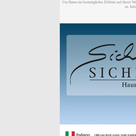
Um Ihnen ein bestmögliches Erlebnis auf dieser We
zu. Inf
Italiano
(Alcuni testi sono stati trado