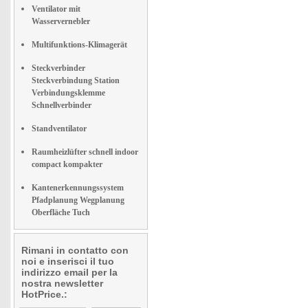
Ventilator mit
Wasservernebler
Multifunktions-Klimagerät
Steckverbinder
Steckverbindung Station
Verbindungsklemme
Schnellverbinder
Standventilator
Raumheizlüfter schnell indoor
compact kompakter
Kantenerkennungssystem
Pfadplanung Wegplanung
Oberfläche Tuch
Rimani in contatto con
noi e inserisci il tuo
indirizzo email per la
nostra newsletter
HotPrice.: