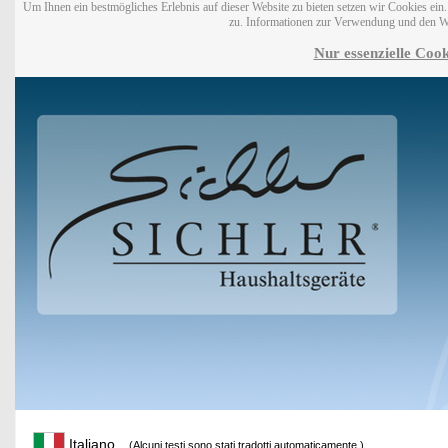
Um Ihnen ein bestmögliches Erlebnis auf dieser Website zu bieten setzen wir Cookies ei
zu. Informationen zur Verwendung und den W
Nur essenzielle Cook
Italiano
(Alcuni testi sono stati tradotti automaticamente.)