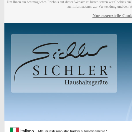
Um Ihnen ein bestmögliches Erlebnis auf dieser Website zu bieten setzen wir Cookies ei
zu. Informationen zur Verwendung und den W
Nur essenzielle Cook
Italiano
(Alcuni testi sono stati tradotti automaticamente.)