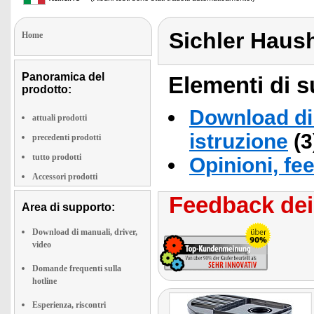
Sichler Haus
Home
Panoramica del
Elementi di s
prodotto:
Download di 
attuali prodotti
istruzione
(3
precedenti prodotti
tutto prodotti
Opinioni, fe
Accessori prodotti
Feedback dei 
Area di supporto:
Download di manuali, driver,
video
Domande frequenti sulla
hotline
Esperienza, riscontri