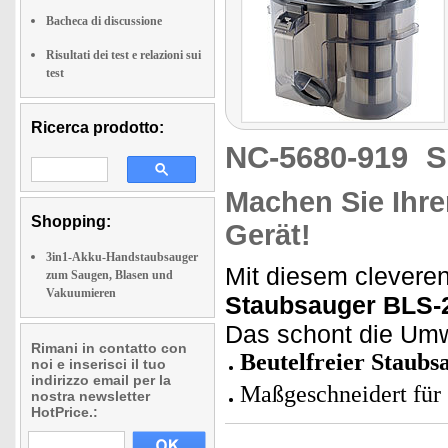
Bacheca di discussione
Risultati dei test e relazioni sui
test
Ricerca prodotto:
NC-5680-919
S
Machen Sie Ihre
Shopping:
Gerät!
3in1-Akku-Handstaubsauger
Mit diesem clevere
zum Saugen, Blasen und
Vakuumieren
Staubsauger BLS-2
Das schont die Umw
Rimani in contatto con
Beutelfreier Staubs
noi e inserisci il tuo
indirizzo email per la
Maßgeschneidert für
nostra newsletter
HotPrice.: