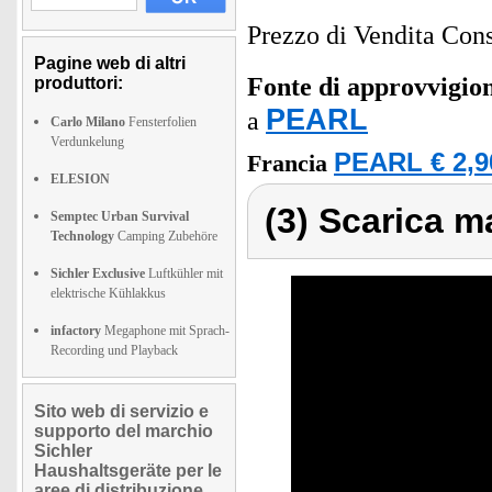
Prezzo di Vendita Cons
Pagine web di altri
Fonte di approvvigi
produttori:
PEARL
a
Carlo Milano
Fensterfolien
Verdunkelung
PEARL € 2,9
Francia
ELESION
(3) Scarica ma
Semptec Urban Survival
Technology
Camping Zubehöre
Sichler Exclusive
Luftkühler mit
elektrische Kühlakkus
infactory
Megaphone mit Sprach-
Recording und Playback
Sito web di servizio e
supporto del marchio
Sichler
Haushaltsgeräte per le
aree di distribuzione