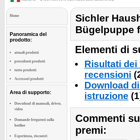
Sichler Haus
Home
Bügelpuppe f
Panoramica del
prodotto:
Elementi di s
attuali prodotti
Risultati dei
precedenti prodotti
tutto prodotti
recensioni
(
Accessori prodotti
Download di 
Area di supporto:
istruzione
(1
Download di manuali, driver,
video
Commenti sull
Domande frequenti sulla
hotline
premi:
Esperienza, riscontri