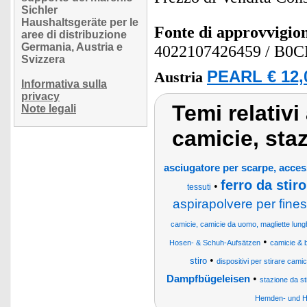
Sichler
Haushaltsgeräte per le
Fonte di approvvigi
aree di distribuzione
Germania, Austria e
4022107426459
/ B0
Svizzera
PEARL € 12,
Austria
Informativa sulla
privacy
Temi relativi
Note legali
camicie, staz
asciugatore per scarpe, acces
ferro da stir
•
tessuti
aspirapolvere per fines
camicie, camicie da uomo, magliette lung
•
Hosen- & Schuh-Aufsätzen
camicie & b
•
stiro
dispositivi per stirare camic
•
Dampfbügeleisen
stazione da st
Hemden- und H