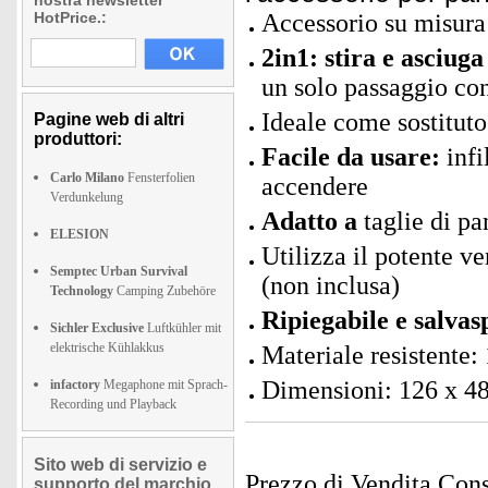
nostra newsletter
HotPrice.:
Accessorio su misura 
2in1: stira e asciug
un solo passaggio con
Ideale come sostituto 
Pagine web di altri
produttori:
Facile da usare:
infi
Carlo Milano
Fensterfolien
accendere
Verdunkelung
Adatto a
taglie di p
ELESION
Utilizza il potente ve
Semptec Urban Survival
(non inclusa)
Technology
Camping Zubehöre
Ripiegabile e salvas
Sichler Exclusive
Luftkühler mit
elektrische Kühlakkus
Materiale resistente:
Dimensioni: 126 x 48
infactory
Megaphone mit Sprach-
Recording und Playback
Sito web di servizio e
Prezzo di Vendita Cons
supporto del marchio