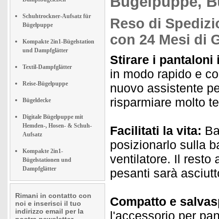
Bügelpuppe, B
Schuhtrockner-Aufsatz für
Reso di Spedizio
Bügelpuppe
con 24 Mesi di 
Kompakte 2in1-Bügelstation
und Dampfglätter
Stirare i pantaloni 
Textil-Dampfglätter
in modo rapido e co
Reise-Bügelpuppe
nuovo assistente per
risparmiare molto t
Bügeldecke
Digitale Bügelpuppe mit
Hemden-, Hosen- & Schuh-
Facilitati la vita:
Bas
Aufsatz
posizionarlo sulla b
Kompakte 2in1-
ventilatore. Il rest
Bügelstationen und
Dampfglätter
pesanti sarà asciutt
Rimani in contatto con
Compatto e salvas
noi e inserisci il tuo
indirizzo email per la
l'accessorio per pa