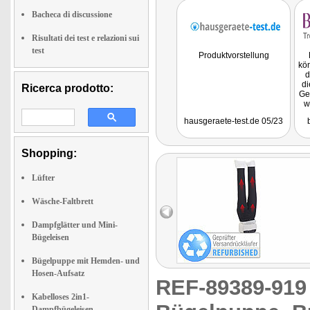
Bacheca di discussione
Risultati dei test e relazioni sui
test
Produktvorstellung
kön
d
di
Ricerca prodotto:
Ge
w
au
hausgeraete-test.de 05/23
Shopping:
Lüfter
Wäsche-Faltbrett
Dampfglätter und Mini-
Bügeleisen
Bügelpuppe mit Hemden- und
Hosen-Aufsatz
REF-89389-91
Kabelloses 2in1-
Dampfbügeleisen