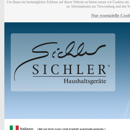
Um Ihnen ein bestmögliches Erlebnis auf dieser Website zu bieten setzen wir Cookies ei
zu. Informationen zur Verwendung und den W
Nur essenzielle Cook
Italiano
(Alcuni testi sono stati tradotti automaticamente.)