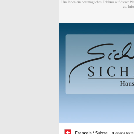
Um Ihnen ein bestmögliches Erlebnis auf dieser We
zu. Inf
Français / Suisse
(Certains texte