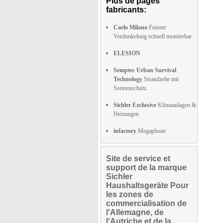
Plus de pages
fabricants:
Carlo Milano
Fenster
Verdunkelung schnell montierbar
ELESION
Semptec Urban Survival
Technology
Strandzelte mit
Sonnenschutz
Sichler Exclusive
Klimaanlagen &
Heizungen
infactory
Megaphone
Site de service et
support de la marque
Sichler
Haushaltsgeräte Pour
les zones de
commercialisation de
l'Allemagne, de
l'Autriche et de la