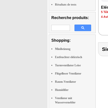
Résultats de tests
Elé
5 Tél
4 Av
Recherche produits:
Shopping:
Si
Miniheizung
Entfeuchter elektrisch
Turmventilator Leise
Flügelloser Ventilator
Raum-Ventilator
Humidifier
Ventilator mit
Wasservernebler