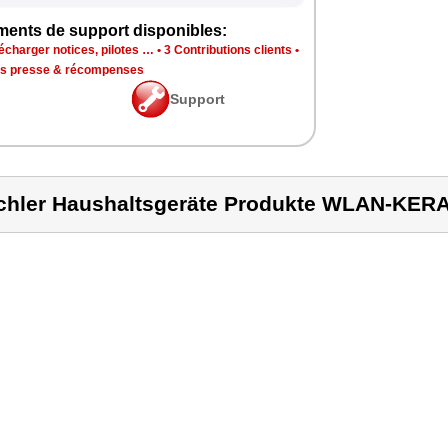
ments de support disponibles:
écharger notices, pilotes …
•
3 Contributions clients
•
is presse & récompenses
Support
chler Haushaltsgeräte Produkte WLAN-KE