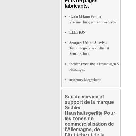
Plus de pages
fabricants:
Carlo Milano
Fenster
Verdunkelung schnell montierbar
ELESION
Semptec Urban Survival
Technology
Strandzelte mit
Sonnenschutz
Sichler Exclusive
Klimaanlagen &
Heizungen
infactory
Megaphone
Site de service et
support de la marque
Sichler
Haushaltsgeräte Pour
les zones de
commercialisation de
l'Allemagne, de
l'Autriche et de la