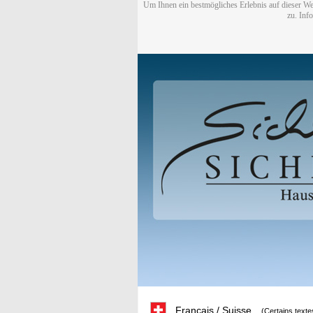
Um Ihnen ein bestmögliches Erlebnis auf dieser We
zu. Inf
Français / Suisse
(Certains texte