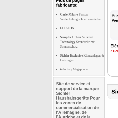
Plus de pages
fabricants:
Carlo Milano
Fenster
Pri
Verdunkelung schnell montierbar
Ven
ELESION
Semptec Urban Survival
Technology
Strandzelte mit
Elé
Sonnenschutz
2 Con
Sichler Exclusive
Klimaanlagen &
Heizungen
infactory
Megaphone
Site de service et
support de la marque
Si
Sichler
Haushaltsgeräte Pour
les zones de
commercialisation de
l'Allemagne, de
l'Autriche et de la