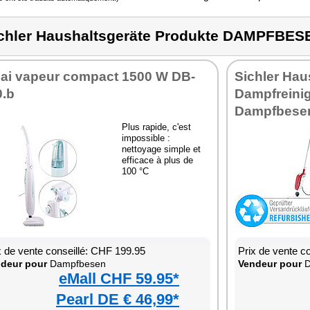
chler Haushaltsgeräte Produkte DAMPFBES
lai vapeur compact 1500 W DB-
Sichler Hau
0.b
Dampfreinig
Dampfbese
Plus rapide, c'est
impossible :
nettoyage simple et
efficace à plus de
100 °C
x de vente conseillé: CHF 199.95
Prix de vente c
deur pour
Dampfbesen
Vendeur pour
D
eMall CHF 59.95*
Pearl DE € 46,99*