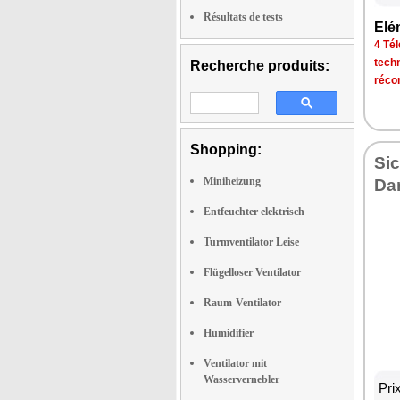
Résultats de tests
Elé
4 Tél
tech
Recherche produits:
réco
Shopping:
Sic
Miniheizung
Da
Entfeuchter elektrisch
Turmventilator Leise
Flügelloser Ventilator
Raum-Ventilator
Humidifier
Ventilator mit
Wasservernebler
Pri