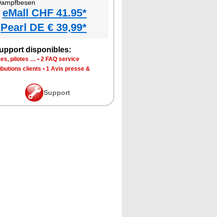
ampfbesen
eMall CHF 41.95*
Pearl DE € 39,99*
upport disponibles:
es, pilotes …
•
2 FAQ service
ibutions clients
•
1 Avis presse &
Support