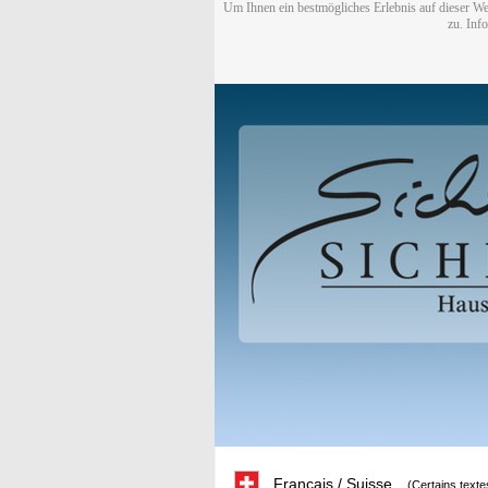
Um Ihnen ein bestmögliches Erlebnis auf dieser We
zu. Inf
Français / Suisse
(Certains texte