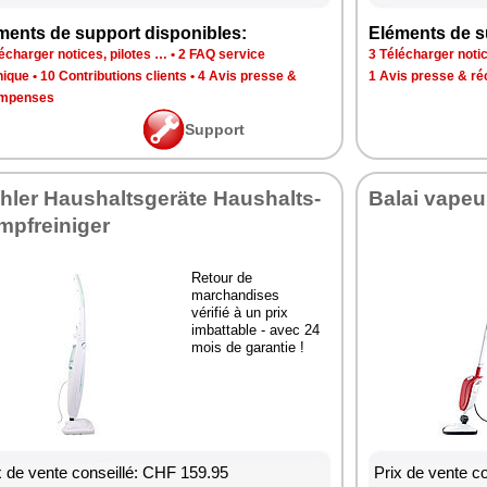
ments de support disponibles:
Eléments de s
écharger notices, pilotes …
•
2 FAQ service
3 Télécharger notic
nique
•
10 Contributions clients
•
4 Avis presse &
1 Avis presse & r
mpenses
Support
hler Haushaltsgeräte Haushalts-
Balai vapeu
mpfreiniger
Retour de
marchandises
vérifié à un prix
imbattable - avec 24
mois de garantie !
x de vente conseillé: CHF 159.95
Prix de vente c