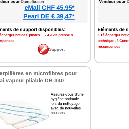
deur pour
Dampfbesen
Vendeur pour
D
eMall CHF 45.95*
Pearl DE € 39,47*
ments de support disponibles:
Eléments de s
écharger notices, pilotes …
•
4 Avis presse &
6 Télécharger notic
mpenses
technique
•
8 Contr
récompenses
Support
erpillères en microfibres pour
ai vapeur pliable DB-340
Assurez-vous d'une
hygiène optimale
lors du nettoyage
avec de nouvelles
housses.