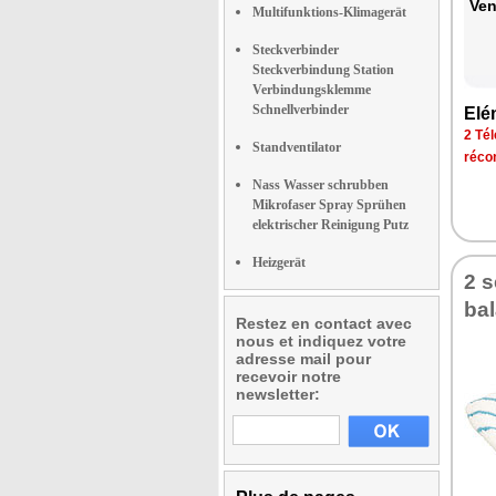
Ven
Multifunktions-Klimagerät
Steckverbinder
Steckverbindung Station
Verbindungsklemme
Schnellverbinder
Elé
2 Tél
Standventilator
réco
Nass Wasser schrubben
Mikrofaser Spray Sprühen
elektrischer Reinigung Putz
Heizgerät
2 s
bal
Restez en contact avec
nous et indiquez votre
adresse mail pour
recevoir notre
newsletter: