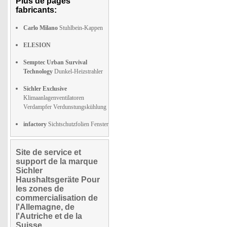
Plus de pages
fabricants:
Carlo Milano
Stuhlbein-Kappen
ELESION
Semptec Urban Survival
Technology
Dunkel-Heizstrahler
Sichler Exclusive
Klimaanlagenventilatoren
Verdampfer Verdunstungskühlung
infactory
Sichtschutzfolien Fenster
Site de service et
support de la marque
Sichler
Haushaltsgeräte Pour
les zones de
commercialisation de
l'Allemagne, de
l'Autriche et de la
Suisse