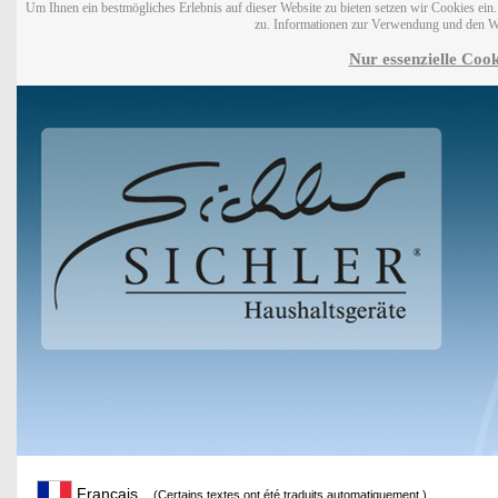
Um Ihnen ein bestmögliches Erlebnis auf dieser Website zu bieten setzen wir Cookies ei
zu. Informationen zur Verwendung und den W
Nur essenzielle Cook
Français
(Certains textes ont été traduits automatiquement.)