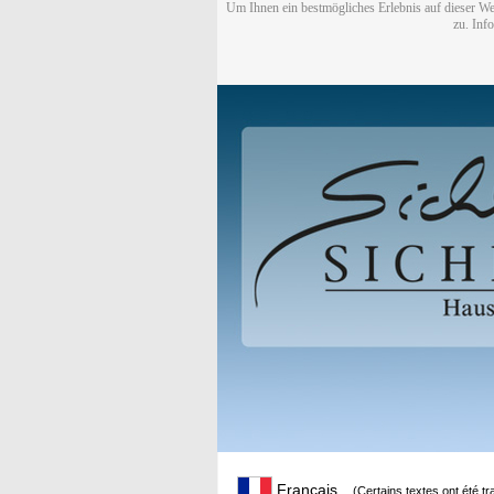
Um Ihnen ein bestmögliches Erlebnis auf dieser We
zu. Inf
Français
(Certains textes ont été t