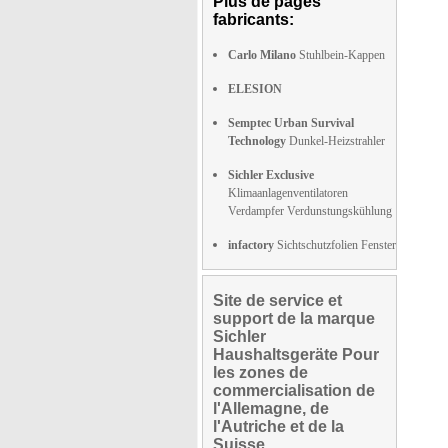
Plus de pages
fabricants:
Carlo Milano
Stuhlbein-Kappen
ELESION
Semptec Urban Survival
Technology
Dunkel-Heizstrahler
Sichler Exclusive
Klimaanlagenventilatoren
Verdampfer Verdunstungskühlung
infactory
Sichtschutzfolien Fenster
Site de service et
support de la marque
Sichler
Haushaltsgeräte Pour
les zones de
commercialisation de
l'Allemagne, de
l'Autriche et de la
Suisse