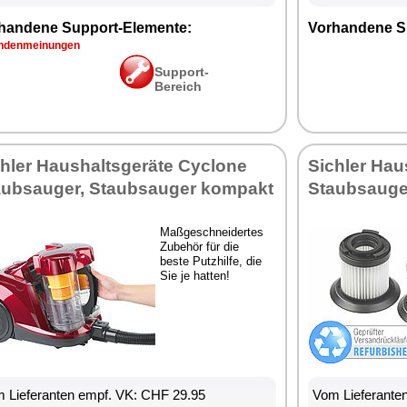
handene Support-Elemente:
Vorhandene S
ndenmeinungen
Support-
Bereich
chler Haushaltsgeräte Cyclone
Sichler Hau
aubsauger, Staubsauger kompakt
Staubsauger
Maßgeschneidertes
Zubehör für die
beste Putzhilfe, die
Sie je hatten!
 Lieferanten empf. VK: CHF 29.95
Vom Lieferante