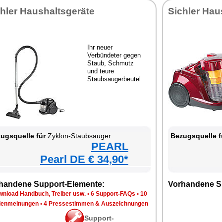
hler Haushaltsgeräte
Sichler Hau
Ihr neuer
Verbündeter gegen
Staub, Schmutz
und teure
Staubsaugerbeutel
ugsquelle für
Zyklon-Staubsauger
Bezugsquelle f
PEARL
Pearl DE € 34,90*
handene Support-Elemente:
Vorhandene S
wnload Handbuch, Treiber usw.
•
6 Support-FAQs
•
10
enmeinungen
•
4 Pressestimmen & Auszeichnungen
Support-