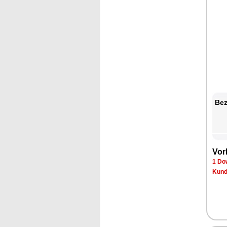
Bez
Vor
1 Do
Kund