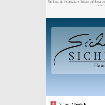
Um Ihnen ein bestmögliches Erlebnis auf dieser We
zu. Inf
Schweiz / Deutsch