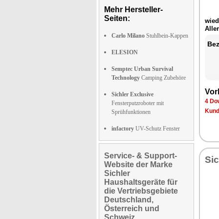
Mehr Hersteller-
Seiten:
wie
Alle
Carlo Milano
Stuhlbein-Kappen
Bez
ELESION
Semptec Urban Survival
Technology
Camping Zubehöre
Vor
Sichler Exclusive
4 Do
Fensterputzroboter mit
Kund
Sprühfunktionen
infactory
UV-Schutz Fenster
Service- & Support-
Sic
Website der Marke
Sichler
Haushaltsgeräte für
die Vertriebsgebiete
Deutschland,
Österreich und
Schweiz