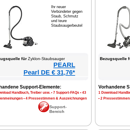
Ihr neuer
Verbündeter gegen
Staub, Schmutz
und teure
Staubsaugerbeutel
ugsquelle für
Zyklon-Staubsauger
Bezugsquelle f
PEARL
Pearl DE € 31,76*
handene Support-Elemente:
Vorhandene S
wnload Handbuch, Treiber usw.
•
7 Support-FAQs
•
43
1 Download Handbu
enmeinungen
•
4 Pressestimmen & Auszeichnungen
•
2 Pressestimmen
Support-
Bereich