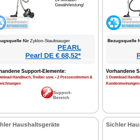
Gewährleistung!
ugsquelle für
Zyklon-Staubsauger
Bezugsquelle f
PEARL
Pearl DE € 68,52*
P
handene Support-Elemente:
Vorhandene S
wnload Handbuch, Treiber usw.
•
2 Pressestimmen &
1 Download Handbu
eichnungen
Kundenmeinungen
Support-
Bereich
hler Haushaltsgeräte
Sichler Hau