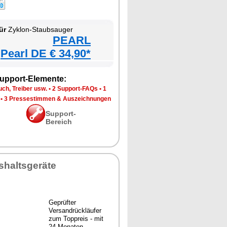
ür
Zyklon-Staubsauger
PEARL
Pearl DE € 34,90*
upport-Elemente:
ch, Treiber usw.
•
2 Support-FAQs
•
1
•
3 Pressestimmen & Auszeichnungen
Support-
Bereich
shaltsgeräte
Geprüfter
Versandrückläufer
zum Toppreis - mit
24 Monaten