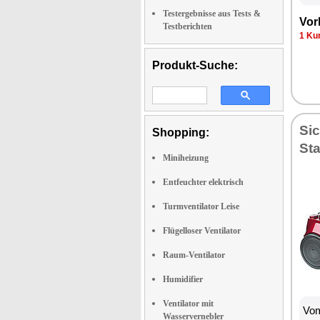
Testergebnisse aus Tests &
Vor
Testberichten
1 Ku
Produkt-Suche:
Si
Shopping:
St
Miniheizung
Entfeuchter elektrisch
Turmventilator Leise
Flügelloser Ventilator
Raum-Ventilator
Humidifier
Ventilator mit
Vom
Wasservernebler