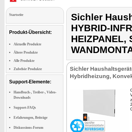
Sichler Haus
Startseite
HYBRID-INF
Produkt-Übersicht:
HEIZPANEL,
Aktuelle Produkte
WANDMONT
Ältere Produkte
Alle Produkte
Sichler Haushaltsgerät
Zubehör Produkte
Hybridheizung, Konve
Support-Elemente:
G
Handbuch-, Treiber-, Video-
Downloads
z
Support-FAQs
Erfahrungen, Beiträge
Diskussions-Forum