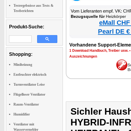
Testergebnisse aus Tests &
Vom Lieferanten empf. VK: CH
Testberichten
Bezugsquelle für
Heizkörper
eMall CHF
Produkt-Suche:
Pearl DE €
Vorhandene Support-Eleme
1 Download Handbuch, Treiber usw.
Shopping:
Auszeichnungen
Miniheizung
S
B
Entfeuchter elektrisch
Turmventilator Leise
Flügelloser Ventilator
Raum-Ventilator
Sichler Haus
Humidifier
HYBRID-INF
Ventilator mit
Wasservernebler