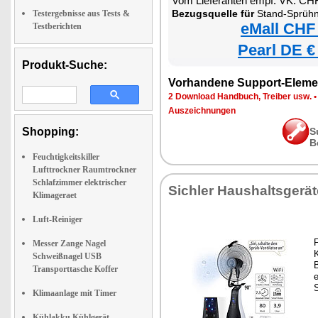
Vom Lieferanten empf. VK: CH
Bezugsquelle für
Stand-Sprühnebel-Ventilat
Testergebnisse aus Tests &
eMall CHF
Testberichten
Pearl DE €
Produkt-Suche:
Vorhandene Support-Eleme
2 Download Handbuch, Treiber usw.
Auszeichnungen
Shopping:
S
B
Feuchtigkeitskiller
Lufttrockner Raumtrockner
Schlafzimmer elektrischer
Sichler Haushaltsgerät
Klimageraet
Luft-Reiniger
F
Messer Zange Nagel
K
Schweißnagel USB
B
Transporttasche Koffer
e
Klimaanlage mit Timer
Kühlakku Kühlgerät