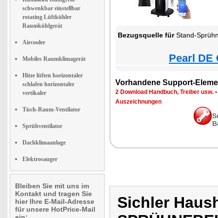
schwenkbar einstellbar
rotating Lüftkühler
Raumkühlgerät
Bezugsquelle für
Stand-Sprühnebel-Ventilat
Aircooler
Pearl DE 
Mobiles Raumklimagerät
Hitze lüften horizontaler
Vorhandene Support-Eleme
schlafen horizontaler
2 Download Handbuch, Treiber usw.
vertikaler
Auszeichnungen
Tisch-Raum-Ventilator
S
B
Sprühventilator
Dachklimaanlage
Elektrosauger
Bleiben Sie mit uns im
Kontakt und tragen Sie
Sichler Haus
hier Ihre E-Mail-Adresse
für unsere HotPrice-Mail
ein: