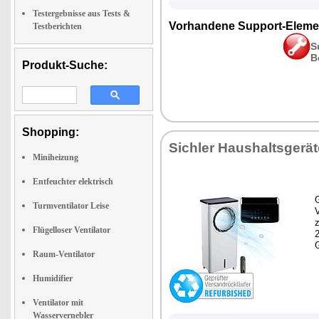
Testergebnisse aus Tests &
Vorhandene Support-Eleme
Testberichten
S
B
Produkt-Suche:
Shopping:
Sichler Haushaltsgerät
Miniheizung
Entfeuchter elektrisch
G
Turmventilator Leise
z
Flügelloser Ventilator
Raum-Ventilator
Humidifier
Ventilator mit
Wasservernebler