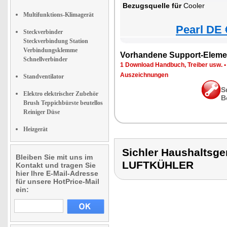
Bezugsquelle für
Cooler
Multifunktions-Klimagerät
Pearl DE 
Steckverbinder
Steckverbindung Station
Verbindungsklemme
Vorhandene Support-Eleme
Schnellverbinder
1 Download Handbuch, Treiber usw.
Auszeichnungen
Standventilator
S
Elektro elektrischer Zubehör
B
Brush Teppichbürste beutellos
Reiniger Düse
Heizgerät
Sichler Haushaltsg
Bleiben Sie mit uns im
LUFTKÜHLER
Kontakt und tragen Sie
hier Ihre E-Mail-Adresse
für unsere HotPrice-Mail
ein: