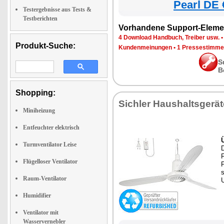
Pearl DE 
Testergebnisse aus Tests &
Testberichten
Vorhandene Support-Eleme
4 Download Handbuch, Treiber usw.
Produkt-Suche:
Kundenmeinungen
•
1 Pressestimme
S
B
Shopping:
Sichler Haushaltsgerät
Miniheizung
Entfeuchter elektrisch
Turmventilator Leise
Flügelloser Ventilator
s
Raum-Ventilator
Humidifier
Ventilator mit
Wasservernebler