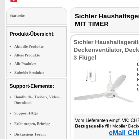
Sichler Haushalts
Startseite
MIT TIMER
Produkt-Übersicht:
Sichler Haushaltsgerät
Aktuelle Produkte
Deckenventilator, Deck
Ältere Produkte
3 Flügel
Alle Produkte
Zubehör Produkte
s
Support-Elemente:
U
Handbuch-, Treiber-, Video-
Downloads
Support-FAQs
Vom Lieferanten empf. VK: CH
Erfahrungen, Beiträge
Bezugsquelle für
Mobiler Deckenve
eMall CH
Diskussions-Forum