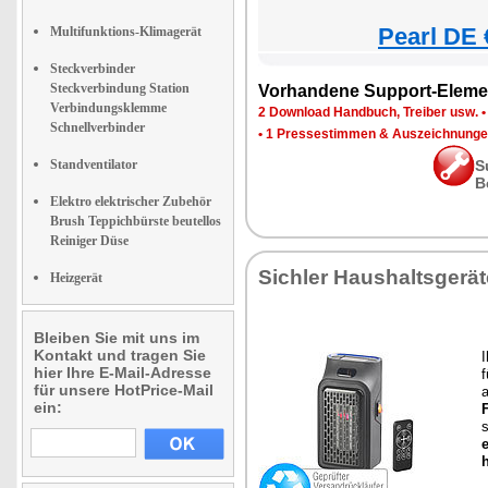
Pearl DE 
Multifunktions-Klimagerät
Steckverbinder
Steckverbindung Station
Vorhandene Support-Eleme
Verbindungsklemme
2 Download Handbuch, Treiber usw.
Schnellverbinder
•
1 Pressestimmen & Auszeichnung
Standventilator
S
B
Elektro elektrischer Zubehör
Brush Teppichbürste beutellos
Reiniger Düse
Sichler Haushaltsgerät
Heizgerät
Bleiben Sie mit uns im
Kontakt und tragen Sie
I
hier Ihre E-Mail-Adresse
f
für unsere HotPrice-Mail
ein:
s