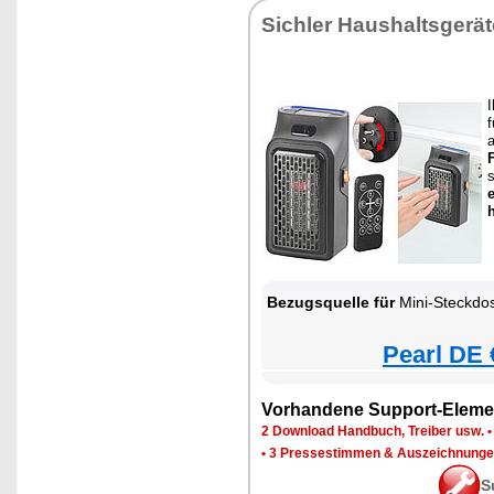
Sichler Haushaltsgerät
I
f
s
Bezugsquelle für
Mini-Steckdos
Pearl DE 
Vorhandene Support-Eleme
2 Download Handbuch, Treiber usw.
•
3 Pressestimmen & Auszeichnung
S