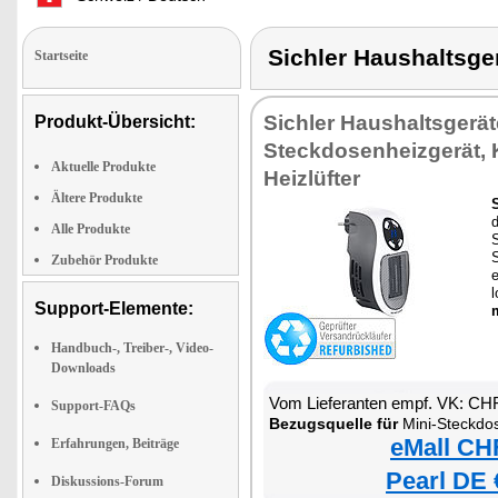
Sichler Haushalts
Startseite
Sichler Haushaltsgerät
Produkt-Übersicht:
Steckdosenheizgerät, 
Aktuelle Produkte
Heizlüfter
Ältere Produkte
d
Alle Produkte
S
Zubehör Produkte
e
l
Support-Elemente:
Handbuch-, Treiber-, Video-
Downloads
Vom Lieferanten empf. VK: CH
Support-FAQs
Bezugsquelle für
Mini-Steckdos
eMall CH
Erfahrungen, Beiträge
Pearl DE 
Diskussions-Forum