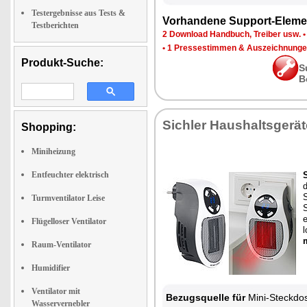
Testergebnisse aus Tests &
Vorhandene Support-Eleme
Testberichten
2 Download Handbuch, Treiber usw.
•
1 Pressestimmen & Auszeichnung
Produkt-Suche:
S
B
Sichler Haushaltsgerät
Shopping:
Miniheizung
Entfeuchter elektrisch
d
Turmventilator Leise
S
e
Flügelloser Ventilator
l
Raum-Ventilator
Humidifier
Ventilator mit
Bezugsquelle für
Mini-Steckdos
Wasservernebler