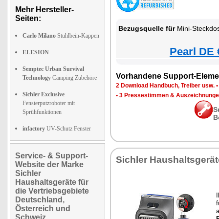
Mehr Hersteller-
Seiten:
Bezugsquelle für
Mini-Steckdos
Carlo Milano
Stuhlbein-Kappen
Pearl DE 
ELESION
Semptec Urban Survival
Vorhandene Support-Eleme
Technology
Camping Zubehöre
2 Download Handbuch, Treiber usw.
Sichler Exclusive
•
3 Pressestimmen & Auszeichnung
Fensterputzroboter mit
S
Sprühfunktionen
B
infactory
UV-Schutz Fenster
Service- & Support-
Sichler Haushaltsgerät
Website der Marke
Sichler
Haushaltsgeräte für
die Vertriebsgebiete
I
Deutschland,
f
Österreich und
Schweiz