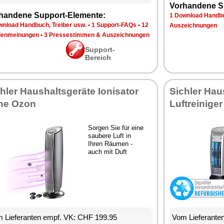
Vorhandene S
handene Support-Elemente:
1 Download Handbu
wnload Handbuch, Treiber usw.
•
1 Support-FAQs
•
12
Auszeichnungen
enmeinungen
•
3 Pressestimmen & Auszeichnungen
Support-
Bereich
hler Haushaltsgeräte Ionisator
Sichler Hau
ne Ozon
Luftreiniger
Sorgen Sie für eine
saubere Luft in
Ihren Räumen -
auch mit Duft
 Lieferanten empf. VK: CHF 199.95
Vom Lieferante