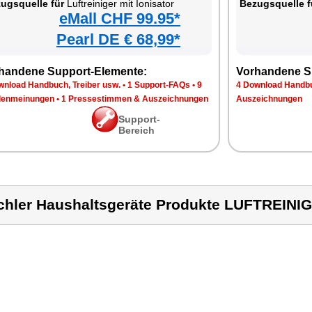
ugsquelle für
Luftreiniger mit Ionisator
Bezugsquelle f
eMall CHF 99.95*
Pearl DE € 68,99*
handene Support-Elemente:
Vorhandene S
wnload Handbuch, Treiber usw.
•
1 Support-FAQs
•
9
4 Download Handbu
enmeinungen
•
1 Pressestimmen & Auszeichnungen
Auszeichnungen
Support-
Bereich
chler Haushaltsgeräte Produkte LUFTREIN