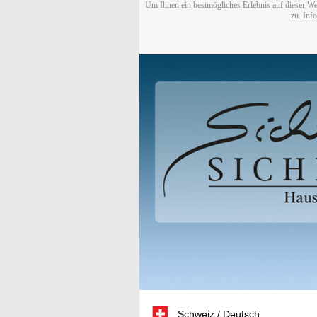
Um Ihnen ein bestmögliches Erlebnis auf dieser We
zu. Inf
Schweiz / Deutsch