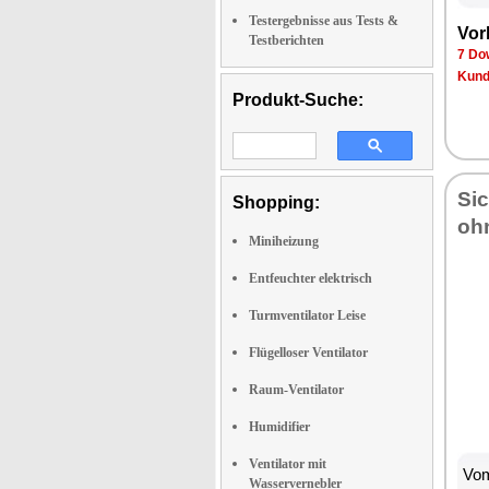
Testergebnisse aus Tests &
Vor
Testberichten
7 Do
Kund
Produkt-Suche:
Sic
Shopping:
oh
Miniheizung
Entfeuchter elektrisch
Turmventilator Leise
Flügelloser Ventilator
Raum-Ventilator
Humidifier
Ventilator mit
Vom
Wasservernebler