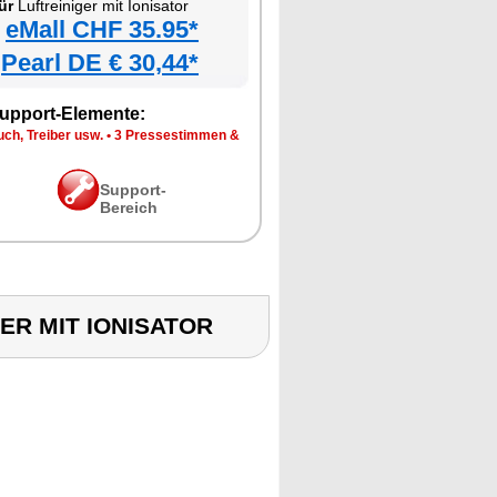
ür
Luftreiniger mit Ionisator
eMall CHF 35.95*
Pearl DE € 30,44*
upport-Elemente:
ch, Treiber usw.
•
3 Pressestimmen &
Support-
Bereich
IGER MIT IONISATOR