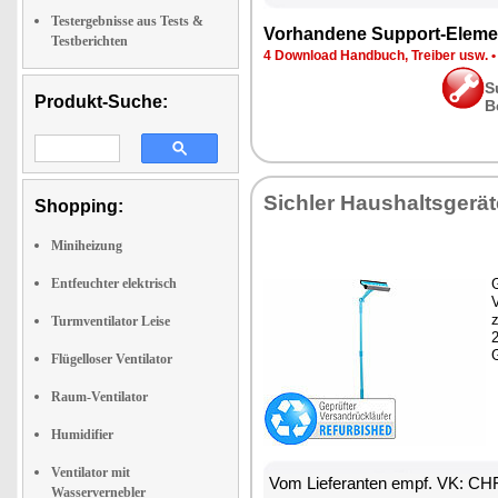
Testergebnisse aus Tests &
Vorhandene Support-Eleme
Testberichten
4 Download Handbuch, Treiber usw.
S
Produkt-Suche:
B
Sichler Haushaltsgerät
Shopping:
Miniheizung
Entfeuchter elektrisch
G
z
Turmventilator Leise
Flügelloser Ventilator
Raum-Ventilator
Humidifier
Ventilator mit
Vom Lieferanten empf. VK: CH
Wasservernebler