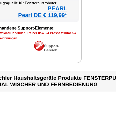
ugsquelle für
Fensterputzroboter
PEARL
Pearl DE € 119,99*
handene Support-Elemente:
wnload Handbuch, Treiber usw.
•
4 Pressestimmen &
eichnungen
Support-
Bereich
chler Haushaltsgeräte Produkte FENSTER
UAL WISCHER UND FERNBEDIENUNG