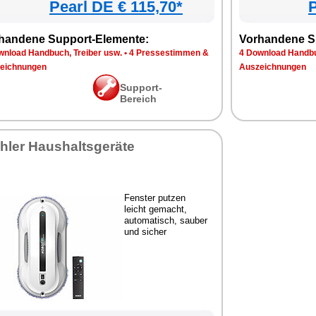
Pearl DE € 115,70*
P
handene Support-Elemente:
Vorhandene S
wnload Handbuch, Treiber usw.
•
4 Pressestimmen &
4 Download Handbu
eichnungen
Auszeichnungen
Support-
Bereich
hler Haushaltsgeräte
Fenster putzen
leicht gemacht,
automatisch, sauber
und sicher