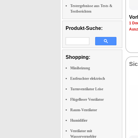
Testergebnisse aus Tests &
Testberichten
Vor
1 Do
Produkt-Suche:
Ausz
Shopping:
Sic
Miniheizung
Entfeuchter elektrisch
Turmventilator Leise
Flügelloser Ventilator
Raum-Ventilator
Humidifier
Ventilator mit
Wasservernebler