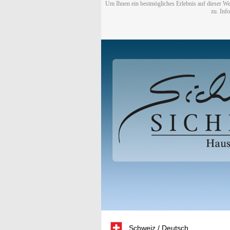
Um Ihnen ein bestmögliches Erlebnis auf dieser We
zu. Inf
Schweiz / Deutsch