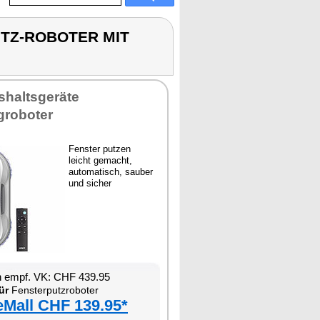
PUTZ-ROBOTER MIT
shaltsgeräte
groboter
Fenster putzen
leicht gemacht,
automatisch, sauber
und sicher
n empf. VK: CHF 439.95
ür
Fensterputzroboter
eMall CHF 139.95*