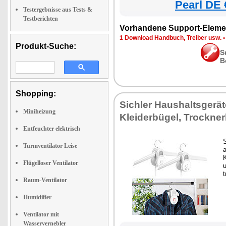
Pearl DE 
Testergebnisse aus Tests &
Testberichten
Vorhandene Support-Eleme
1 Download Handbuch, Treiber usw.
Produkt-Suche:
S
B
Shopping:
Sichler Haushaltsgerät
Miniheizung
Kleiderbügel, Trockne
Entfeuchter elektrisch
Turmventilator Leise
K
Flügelloser Ventilator
Raum-Ventilator
Humidifier
Ventilator mit
Wasservernebler