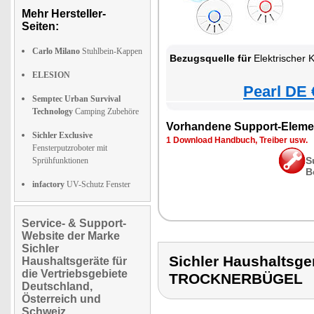
Mehr Hersteller-
Seiten:
Carlo Milano
Stuhlbein-Kappen
Bezugsquelle für
Elektrischer Kle
ELESION
Pearl DE 
Semptec Urban Survival
Technology
Camping Zubehöre
Vorhandene Support-Eleme
Sichler Exclusive
1 Download Handbuch, Treiber usw.
Fensterputzroboter mit
S
Sprühfunktionen
B
infactory
UV-Schutz Fenster
Service- & Support-
Website der Marke
Sichler
Sichler Haushaltsg
Haushaltsgeräte für
die Vertriebsgebiete
TROCKNERBÜGEL
Deutschland,
Österreich und
Schweiz