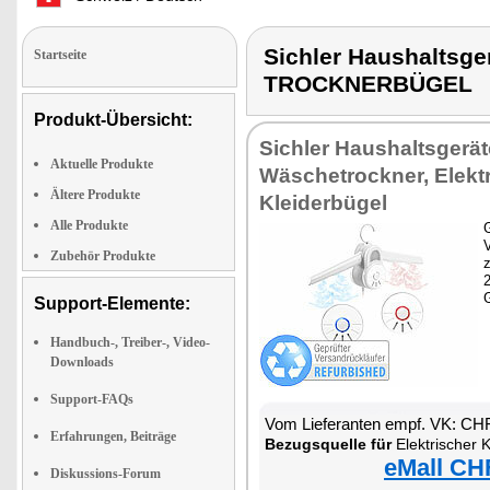
Sichler Haushaltsg
Startseite
TROCKNERBÜGEL
Produkt-Übersicht:
Sichler Haushaltsgerät
Aktuelle Produkte
Wäschetrockner, Elekt
Ältere Produkte
Kleiderbügel
Alle Produkte
G
Zubehör Produkte
z
Support-Elemente:
Handbuch-, Treiber-, Video-
Downloads
Support-FAQs
Vom Lieferanten empf. VK: CH
Erfahrungen, Beiträge
Bezugsquelle für
Elektrischer Kle
eMall CH
Diskussions-Forum