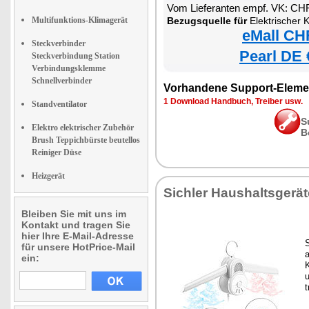
Vom Lieferanten empf. VK: CH
Multifunktions-Klimagerät
Bezugsquelle für
Elektrischer Kle
eMall CH
Steckverbinder
Pearl DE 
Steckverbindung Station
Verbindungsklemme
Schnellverbinder
Vorhandene Support-Eleme
1 Download Handbuch, Treiber usw.
Standventilator
S
Elektro elektrischer Zubehör
B
Brush Teppichbürste beutellos
Reiniger Düse
Heizgerät
Sichler Haushaltsgerät
Bleiben Sie mit uns im
Kontakt und tragen Sie
hier Ihre E-Mail-Adresse
für unsere HotPrice-Mail
ein:
K