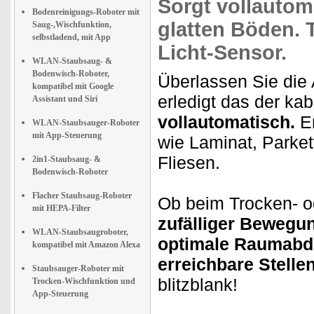
Sorgt
vollautom
Bodenreinigungs-Roboter mit
glatten Böden.
Saug-,Wischfunktion,
selbstladend, mit App
Licht-Sensor.
WLAN-Staubsaug- &
Bodenwisch-Roboter,
Überlassen Sie die 
kompatibel mit Google
erledigt das der kab
Assistant und Siri
vollautomatisch.
E
WLAN-Staubsauger-Roboter
mit App-Steuerung
wie Laminat, Parke
Fliesen.
2in1-Staubsaug- &
Bodenwisch-Roboter
Flacher Staubsaug-Roboter
Ob beim Trocken- 
mit HEPA-Filter
zufälliger Bewegu
WLAN-Staubsaugroboter,
optimale Raumabd
kompatibel mit Amazon Alexa
erreichbare Stellen
Staubsauger-Roboter mit
blitzblank!
Trocken-Wischfunktion und
App-Steuerung