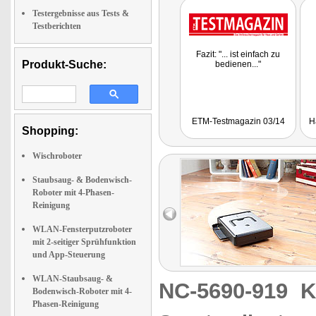
Testergebnisse aus Tests &
Testberichten
Fazit: "... ist einfach zu
Produkt-Suche:
bedienen..."
ETM-Testmagazin 03/14
H
Shopping:
Wischroboter
Staubsaug- & Bodenwisch-
Roboter mit 4-Phasen-
Reinigung
WLAN-Fensterputzroboter
mit 2-seitiger Sprühfunktion
und App-Steuerung
WLAN-Staubsaug- &
NC-5690-919
K
Bodenwisch-Roboter mit 4-
Phasen-Reinigung