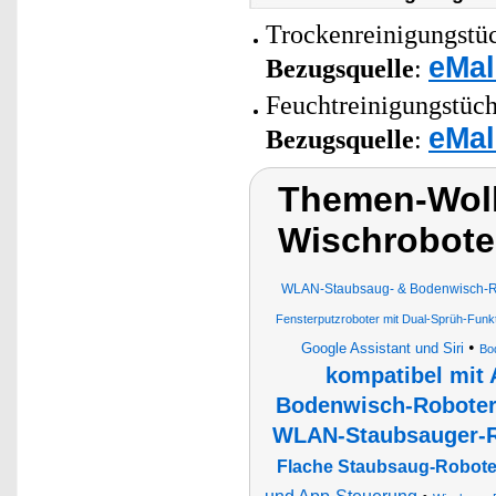
Trockenreinigungstüc
eMal
Bezugsquelle
:
Feuchtreinigungstüch
eMal
Bezugsquelle
:
Themen-Wolk
Wischrobote
WLAN-Staubsaug- & Bodenwisch-Robo
Fensterputzroboter mit Dual-Sprüh-Funk
•
Google Assistant und Siri
Bo
kompatibel mit
Bodenwisch-Robote
WLAN-Staubsauger-R
Flache Staubsaug-Roboter