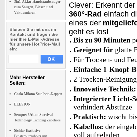
3in1-Akku-Handstaubsauger
Clever: Erkennt der
zum Saugen, Blasen und
360°-Rad
einfach d
Vakuumieren
eines der
mitgelief
Bleiben Sie mit uns im
geht es los!
Kontakt und tragen Sie
Bis zu 90 Minuten
p
hier Ihre E-Mail-Adresse
für unsere HotPrice-Mail
Geeignet für
glatte 
ein:
Für Trocken- und Fe
Einfache 1-Knopf-B
Mehr Hersteller-
2 Trocken-Reinigung
Seiten:
Innovative Technik:
Carlo Milano
Stuhlbein-Kappen
Integrierter Licht-
ELESION
verhindert Abstürze
Semptec Urban Survival
Praktisch:
wischt bis
Technology
Camping Zubehöre
Kabellos:
der eingeb
Sichler Exclusive
voll aufgeladen
Fensterputzroboter mit