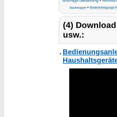
und App-Steuerung
•
Wischmop 
•
Bodenreinigungs-Ro
Staubmagnet
(4) Download
usw.:
Bedienungsanle
Haushaltsgerät