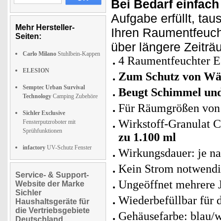
Bei Bedarf einfach
Aufgabe erfüllt, ta
Mehr Hersteller-
Ihren Raumentfeuch
Seiten:
über längere Zeiträ
Carlo Milano
Stuhlbein-Kappen
4 Raumentfeuchter E
ELESION
Zum Schutz von Wän
Semptec Urban Survival
Beugt Schimmel un
Technology
Camping Zubehöre
Für Räumgrößen vo
Sichler Exclusive
Wirkstoff-Granulat 
Fensterputzroboter mit
Sprühfunktionen
zu 1.100 ml
infactory
UV-Schutz Fenster
Wirkungsdauer: je na
Kein Strom notwendi
Service- & Support-
Ungeöffnet mehrere J
Website der Marke
Sichler
Wiederbefüllbar für 
Haushaltsgeräte für
die Vertriebsgebiete
Gehäusefarbe: blau/
Deutschland,