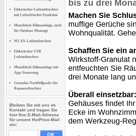
bis zu
drei Mon
Elektrischer Luftentfeuchter
Machen Sie Schluss
mit Lufterfrischer-Funktion
muffige Gerüche sin
Monoblock-Klimaanlage, auch
für Outdoor-Montage
Wohnqualität. Gehen
WLAN-Luftentfeuchter
Schaffen Sie ein
Elektrischer USB
Luftentfeuchter
Wirkstoff-Granulat 
entfeuchten Sie Rä
Monoblock-Klimaanlage mit
App-Steuerung
drei Monate lang u
Granulat-Nachfüllpacks für
Raumentfeuchter
Überall einsetzbar
Gehäuses findet Ihr
Bleiben Sie mit uns im
Kontakt und tragen Sie
Ecke im Wohnzimmer
hier Ihre E-Mail-Adresse
dem Werkzeug-Regal
für unsere HotPrice-Mail
ein: