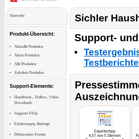
Sichler Haus
Startseite
Produkt-Übersicht:
Support- und
Aktuelle Produkte
Testergebni
Ältere Produkte
Testbericht
Alle Produkte
Zubehör Produkte
Pressestimme
Support-Elemente:
Auszeichnun
Handbuch-, Treiber-, Video-
Downloads
Support-FAQs
Erfahrungen, Beiträge
Expertentipp
Diskussions-Forum
4,57 von 5 Sternen
F