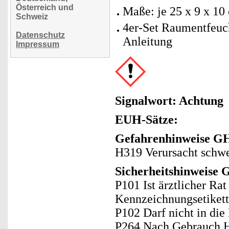
Österreich und
Maße: je 25 x 9 x 10
Schweiz
4er-Set Raumentfeuch
Datenschutz
Anleitung
Impressum
Signalwort: Achtung
EUH-Sätze:
Gefahrenhinweise GH
H319 Verursacht schw
Sicherheitshinweise 
P101 Ist ärztlicher Ra
Kennzeichnungsetikett 
P102 Darf nicht in di
P264 Nach Gebrauch H