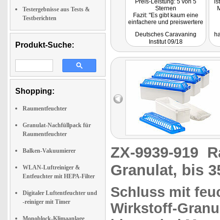
Preis-Leistung: 5 von 5
is
Sternen
M
Testergebnisse aus Tests &
Fazit: "Es gibt kaum eine
Testberichten
einfachere und preiswertere
Methode, das Reisemobil
Deutsches Caravaning
ha
oder den Caravan im
Institut 09/18
Winterschlaf wirksam vor
Produkt-Suche:
schimmelbildender
Feuchtigkeit zu schützen.
Der Sichler
Raumentfeuchter von Pearl
arbeitet ohne irgendwelche
Energie leise, gefahrlos und
Shopping:
zuverlässig."
Getestet wurde NC-5962
Raumentfeuchter
Granulat-Nachfüllpack für
Raumentfeuchter
ZX-9939-919
R
Balken-Vakuumierer
Granulat, bis 3
WLAN-Luftreiniger &
Entfeuchter mit HEPA-Filter
Schluss mit feuc
Digitaler Luftentfeuchter und
-reiniger mit Timer
Wirkstoff-Granu
Monoblock-Klimaanlage