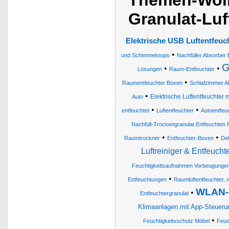
Themen-Wolk
Granulat-Luf
Elektrische USB Luftentfeuc
•
und Schimmelstops
Nachfüller Absorber 
G
•
•
Lösungen
Raum-Entfeuchter
•
Raumentfeuchter Boxen
Schlafzimmer Ab
•
Elektrische Luftentfeuchter m
Auto
•
•
entfeuchtet
Luftentfeuchter
Autoentfeu
Nachfüll-Trockengranulat Entfeuchten F
•
•
Raumtrockner
Entfeuchter-Boxen
Deh
Luftreiniger & Entfeucht
Feuchtigkeitsaufnahmen Vorbeugunge
•
Entfeuchtungen
Raumluftentfeuchter, n
WLAN-L
•
Entfeuchtergranulat
Klimaanlagen mit App-Steueru
•
Feuchtigkeitsschutz Möbel
Feuc