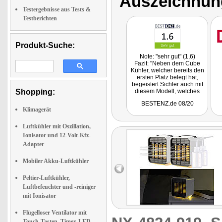
Auszeichnun
Testergebnisse aus Tests &
Testberichten
Produkt-Suche:
Note: "sehr gut" (1,6)
Fazit: "Neben dem Cube
Kühler, welcher bereits den
ersten Platz belegt hat,
begeistert Sichler auch mit
Shopping:
diesem Modell, welches
zwar nicht ganz mit Platz 1
BESTENZ.de 08/20
mithalten kann, aber
Klimagerät
dennoch viele Vorteile mit
sich bringt. Der Kühlwürfel
verfügt über ein verbautes
Luftkühler mit Oszillation,
Nachtlicht und einen Akku
Ionisator und 12-Volt-Kfz-
und ist somit sogar für
Adapter
Unterwegs geeignet."
Hierbei handelt es sich um
einen reinen Vergleich von
Mobiler Akku-Luftkühler
5 Artikeln.
Peltier-Luftkühler,
Luftbefeuchter und -reiniger
mit Ionisator
Flügelloser Ventilator mit
Touch-Tasten, Timer, LED-