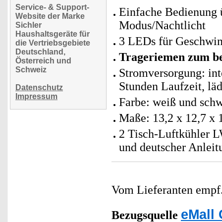
Service- & Support-
Einfache Bedienung ü
Website der Marke
Modus/Nachtlicht
Sichler
Haushaltsgeräte für
3 LEDs für Geschwin
die Vertriebsgebiete
Deutschland,
Trageriemen zum 
Österreich und
Schweiz
Stromversorgung: int
Stunden Laufzeit, läd
Datenschutz
Impressum
Farbe: weiß und sch
Maße: 13,2 x 12,7 x 
2 Tisch-Luftkühler L
und deutscher Anleit
Vom Lieferanten emp
eMall 
Bezugsquelle