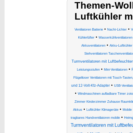
Themen-Wolk
Luftkühler m
•
•
Ventilatoren Batterie
Nacht-Lichter
V
•
Kühlerlüfter
Wasserkühlventilatoren
•
Akkuventilatoren
Akku-Luftkühler
Stehventilatoren Taschenventilat
Turmventilatoren mit Luftbefeuchter 
•
•
Leistungsstufen
Mini-Ventilatoren
Flügelloser Ventilatoren mit Touch-Taste
•
und 12-Volt-Kfz-Adapter
USB-Ventilat
•
Windmaschinen aufladbare Timer zo
Zimmer Kinderzimmer Zuhause Raumklima
•
•
Akkus
Luftkühler Klimageräte
Mobile 
•
tragbares Handventilatoren mobile
Heimg
Turmventilatoren mit Luftbefe