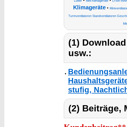
•
•
Lüfter
Mini Klimageräte
Li-Ion mAh
Klimageräte
•
Miniventilato
Turmventilatoren Standventilatoren Gesch
Mi
(1) Download
usw.:
Bedienungsanlei
Haushaltsgeräte
stufig, Nachtlic
(2) Beiträge,