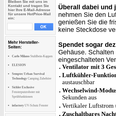
Bleiben Sie mit uns im
Überall dabei und j
Kontakt und tragen Sie
hier Ihre E-Mail-Adresse
nehmen Sie den Luf
für unsere HotPrice-Mail
ein:
genießen Sie die fr
keine Steckdose ver
Mehr Hersteller-
Spendet sogar deze
Seiten:
Gehäuse. Schalten S
Carlo Milano
Stuhlbein-Kappen
eingeschalteten Vent
ELESION
Ventilator mit 3 Ge
Luftkühler-Funktio
Semptec Urban Survival
Technology
Camping Zubehöre
austauschbar
Sichler Exclusive
Wechselwind-Modu
Fensterputzroboter mit
Sekunden aus
Sprühfunktionen
Vertikaler Luftstrom 
infactory
UV-Schutz Fenster
Zuschaltbares Nacht