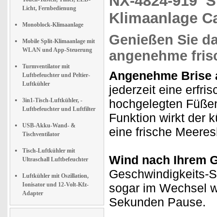
NX-4824-919
S
Licht, Fernbedienung
Klimaanlage Ca
Monoblock-Klimaanlage
Genießen Sie da
Mobile Split-Klimaanlage mit
WLAN und App-Steuerung
angenehme fris
Turmventilator mit
Angenehme Brise 
Luftbefeuchter und Peltier-
Luftkühler
jederzeit eine erfri
3in1-Tisch-Luftkühler, -
hochgelegten Füßen
Luftbefeuchter und Luftfilter
Funktion wirkt der 
USB-Akku-Wand- &
eine frische Meeres
Tischventilator
Tisch-Luftkühler mit
Wind nach Ihrem 
Ultraschall Luftbefeuchter
Geschwindigkeits-S
Luftkühler mit Oszillation,
Ionisator und 12-Volt-Kfz-
sogar im Wechsel w
Adapter
Sekunden Pause.