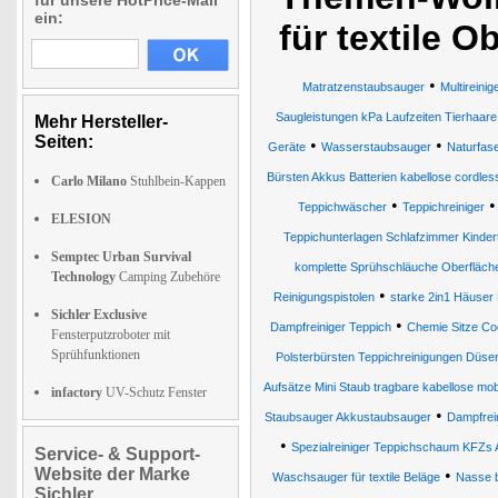
für unsere HotPrice-Mail
ein:
für textile O
•
Matratzenstaubsauger
Multireini
Saugleistungen kPa Laufzeiten Tierhaar
Mehr Hersteller-
Seiten:
•
•
Geräte
Wasserstaubsauger
Naturfas
Bürsten Akkus Batterien kabellose cordles
Carlo Milano
Stuhlbein-Kappen
•
Teppichwäscher
Teppichreiniger
ELESION
Teppichunterlagen Schlafzimmer Kindert
Semptec Urban Survival
komplette Sprühschläuche Oberfläche
Technology
Camping Zubehöre
•
Reinigungspistolen
starke 2in1 Häuser
Sichler Exclusive
•
Dampfreiniger Teppich
Chemie Sitze Co
Fensterputzroboter mit
Sprühfunktionen
Polsterbürsten Teppichreinigungen Düse
Aufsätze Mini Staub tragbare kabellose mob
infactory
UV-Schutz Fenster
•
Staubsauger Akkustaubsauger
Dampfrei
•
Spezialreiniger Teppichschaum KFZs 
Service- & Support-
Website der Marke
•
Waschsauger für textile Beläge
Nasse b
Sichler