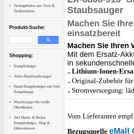
Testergebnisse aus Tests &
Staubsauger
Testberichten
Machen Sie Ihr
Produkt-Suche:
einsatzbereit
Machen Sie Ihren 
Mit dem Ersatz-Ak
Shopping:
in sekundenschnelle
Dampfreiniger
Lithium-Ionen-Ersa
Akku-Handstaubsauger
Original-Zubehör f
Hand-Dampfreiniger mit Stiel-
Stromversorgung: läd
Dampfmopp
Waschsauger für textile
Oberflächen
Vom Lieferanten emp
3in1 Hand- & Boden
Dampfreiniger, -Mop & -
Elektrobürste
eMall 
Bezugsquelle