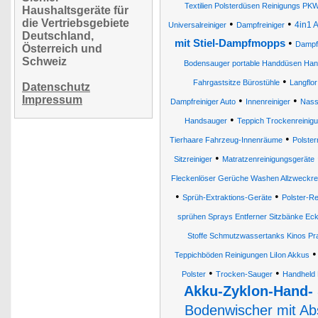
Textilien Polsterdüsen Reinigungs PKWs
Haushaltsgeräte für
die Vertriebsgebiete
•
•
4in1 
Universalreiniger
Dampfreiniger
Deutschland,
•
mit Stiel-Dampfmopps
Dampf
Österreich und
Schweiz
Bodensauger portable Handdüsen Han
•
Fahrgastsitze Bürostühle
Langflor
Datenschutz
Impressum
•
•
Dampfreiniger Auto
Innenreiniger
Nass
•
Handsauger
Teppich Trockenreinig
•
Tierhaare Fahrzeug-Innenräume
Polster
•
Sitzreiniger
Matratzenreinigungsgeräte
Fleckenlöser Gerüche Washen Allzweckrein
•
•
Sprüh-Extraktions-Geräte
Polster-Re
sprühen Sprays Entferner Sitzbänke Eck
Stoffe Schmutzwassertanks Kinos Pr
Teppichböden Reinigungen LiIon Akkus
•
•
Polster
Trocken-Sauger
Handheld 
Akku-Zyklon-Hand- 
Bodenwischer mit Abs