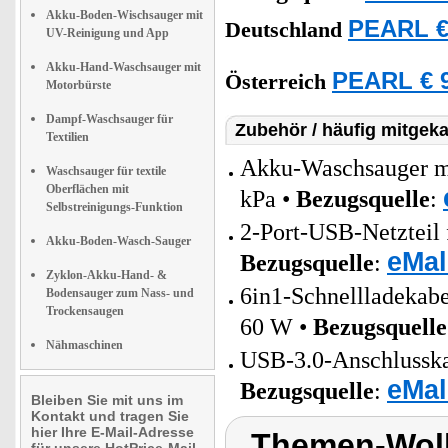
Akku-Boden-Wischsauger mit
PEARL €
Deutschland
UV-Reinigung und App
Akku-Hand-Waschsauger mit
PEARL € 9
Österreich
Motorbürste
Dampf-Waschsauger für
Zubehör / häufig mitgeka
Textilien
Akku-Waschsauger mit
Waschsauger für textile
Oberflächen mit
kPa •
Bezugsquelle
:
Selbstreinigungs-Funktion
2-Port-USB-Netzteil 
Akku-Boden-Wasch-Sauger
eMal
Bezugsquelle
:
Zyklon-Akku-Hand- &
6in1-Schnellladeka
Bodensauger zum Nass- und
Trockensaugen
60 W •
Bezugsquelle
Nähmaschinen
USB-3.0-Anschlusskab
eMal
Bezugsquelle
:
Bleiben Sie mit uns im
Kontakt und tragen Sie
hier Ihre E-Mail-Adresse
Themen-Wol