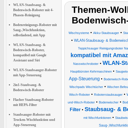
WLAN-Staubsaug- &
Themen-Wolk
Bodenwisch-Roboter mit 4-
Phasen-Reinigung
Bodenwisch-
Bodenreinigungs-Roboter mit
Saug-,Wischfunktion,
•
•
Wischsysteme
Akku-Staubsauger
Sta
selbstladend, mit App
•
WLAN-Staubsaug- & Bodenwisch-R
WLAN-Staubsaug- &
Teppichsauger Reinigungroboter N
Bodenwisch-Roboter,
kompatibel mit Amaz
kompatibel mit Google
Assistant und Siri
WLAN-Sta
•
Nasswischroboter
WLAN-Staubsauger-Roboter
•
Hauptbürsten Kehrmaschinen
Saugwis
mit App-Steuerung
App-Steuerung
•
Bodenwisch-Robo
2in1-Staubsaug- &
•
Wischpads Wischtücher
Wischen Befeu
Bodenwisch-Roboter
•
•
Wisch-Roboter
Roboterstaubsauger
Flacher Staubsaug-Roboter
•
•
und-Wisch-Roboter
Bodenwischer
Bod
mit HEPA-Filter
Staubsaug- & B
Filter
•
Staubsauger-Roboter mit
•
mit Wischfunktionen
Staubwis
Trocken-Wischfunktion und
App-Steuerung
Saug-,Wischfunktio