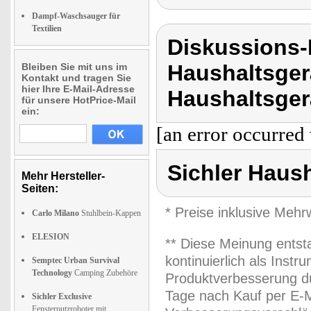
Dampf-Waschsauger für
Textilien
Diskussions-
Haushaltsger
Bleiben Sie mit uns im
Kontakt und tragen Sie
hier Ihre E-Mail-Adresse
Haushaltsger
für unsere HotPrice-Mail
ein:
[an error occurred 
Sichler Haus
Mehr Hersteller-
Seiten:
* Preise inklusive Meh
Carlo Milano
Stuhlbein-Kappen
ELESION
** Diese Meinung entst
kontinuierlich als Inst
Semptec Urban Survival
Technology
Camping Zubehöre
Produktverbesserung du
Tage nach Kauf per E-M
Sichler Exclusive
Fensterputzroboter mit