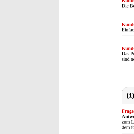
Kunde
Die Be
Kunde
Einfac
Kunde
Das Pr
sind n
(1
Frage
Antwo
zum Li
dem f