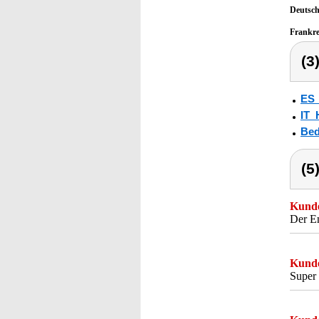
Deutsc
Frankr
(3
ES
IT_
Bed
(5
Kunde
Der En
Kunde
Super 