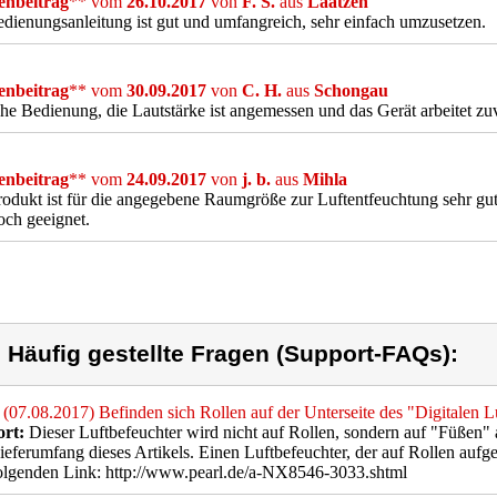
nbeitrag
** vom
26.10.2017
von
F. S.
aus
Laatzen
dienungsanleitung ist gut und umfangreich, sehr einfach umzusetzen.
nbeitrag
** vom
30.09.2017
von
C. H.
aus
Schongau
he Bedienung, die Lautstärke ist angemessen und das Gerät arbeitet zu
nbeitrag
** vom
24.09.2017
von
j. b.
aus
Mihla
odukt ist für die angegebene Raumgröße zur Luftentfeuchtung sehr g
och geeignet.
) Häufig gestellte Fragen (Support-FAQs):
(07.08.2017) Befinden sich Rollen auf der Unterseite des "Digitalen L
rt:
Dieser Luftbefeuchter wird nicht auf Rollen, sondern auf "Füßen" a
eferumfang dieses Artikels. Einen Luftbefeuchter, der auf Rollen aufge
olgenden Link: http://www.pearl.de/a-NX8546-3033.shtml