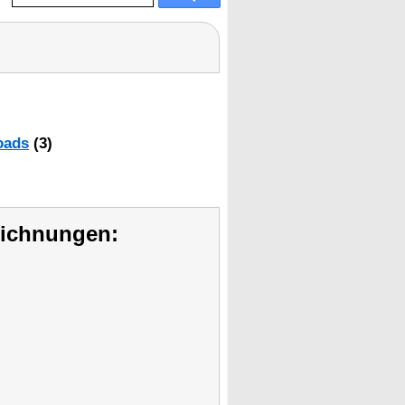
oads
(3)
eichnungen: