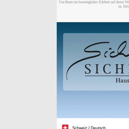
Um Ihnen ein bestmögliches Erlebnis auf dieser We
zu. Inf
Schweiz / Deutsch