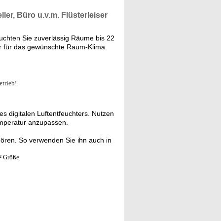
ller, Büro u.v.m.
Flüsterleiser
uchten Sie zuverlässig Räume bis 22
kner für das gewünschte Raum-Klima.
etrieb!
s digitalen Luftentfeuchters. Nutzen
emperatur anzupassen.
hören. So verwenden Sie ihn auch in
² Größe