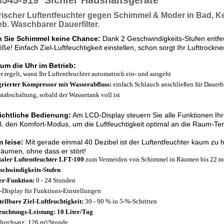
8545-919
Sichler Haushaltsgeräte
rischer Luftentfeuchter
gegen Schimmel & Moder
in Bad, Ke
eb
. Waschbarer Dauerfilter.
 Sie Schimmel keine Chance:
Dank 2 Geschwindigkeits-Stufen entfe
ße! Einfach Ziel-Luftfeuchtigkeit einstellen, schon sorgt Ihr Lufttroc
um die Uhr im Betrieb:
r regelt, wann Ihr Luftentfeuchter automatisch ein- und ausgeht
grierter Kompressor mit Wasserabfluss:
einfach Schlauch anschließen für Dauerb
stabschaltung, sobald der Wassertank voll ist
ichtliche Bedienung:
Am LCD-Display steuern Sie alle Funktionen Ihre
B. den Komfort-Modus, um die Luftfeuchtigkeit optimal an die Raum-T
 leise:
Mit gerade einmal 40 Dezibel ist der Luftentfeuchter kaum zu 
äumen, ohne dass er stört!
taler Luftentfeuchter LFT-100
zum Vermeiden von Schimmel in Räumen bis 22 m
schwindigkeits-Stufen
r-Funktion:
0 - 24 Stunden
Display für Funktions-Einstellungen
tellbare Ziel-Luftfeuchtigkeit:
30 - 90 % in 5-%-Schritten
euchtungs-Leistung: 10 Liter/Tag
durchsatz: 126 m³/Stunde