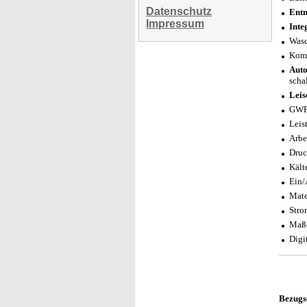
Datenschutz
Entn
Impressum
Inte
Wasc
Komf
Auto
scha
Leis
GWP 
Leis
Arbe
Druc
Kält
Ein/
Mate
Stro
Maße
Digi
Bezugs