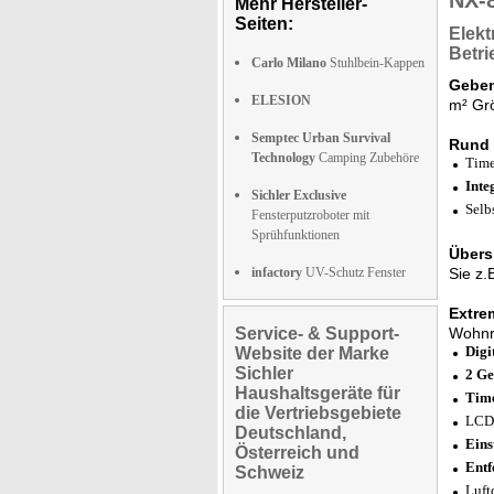
NX-
Mehr Hersteller-
Seiten:
Elekt
Betri
Carlo Milano
Stuhlbein-Kappen
Geben
ELESION
m² Grö
Semptec Urban Survival
Rund 
Technology
Camping Zubehöre
Time
Inte
Sichler Exclusive
Selb
Fensterputzroboter mit
Sprühfunktionen
Übers
infactory
UV-Schutz Fenster
Sie z.
Extrem
Service- & Support-
Wohnr
Digi
Website der Marke
Sichler
2 Ge
Haushaltsgeräte für
Time
die Vertriebsgebiete
LCD-
Deutschland,
Eins
Österreich und
Entf
Schweiz
Luft