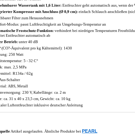
ehmbarer Wassertank mit 1,6 Liter:
Entfeuchter geht automatisch aus, wenn der W
grierter Kompressor mit Anschluss (Ø 0,9 cm):
einfach Schlauch anschließen (nich
hbarer Filter zum Herausnehmen
ort-Modus: passt Luftfeuchtigkeit an Umgebungs-Temperatur an
matische Frostschutz-Funktion:
verhindert bei niedrigen Temperaturen Frostbild
ltet Entfeuchter automatisch ab
er Betrieb:
unter 40 dB
(CO?-Äquivalent pro kg Kältemittel): 1430
tung: 250 Watt
itstemperatur: 5 - 32 C°
k: max. 2,5 MPa
emittel: R134a / 62g
Aus-Schalter
rial: ABS, Metall
mversorgung: 230 V, Kabellänge: ca. 2 m
: ca. 31 x 40 x 23,5 cm, Gewicht: ca. 10 kg
taler Luftentfeuchter inklusive deutscher Anleitung
PEARL
quelle
Artikel ausgelaufen. Ähnliche Produkte bei