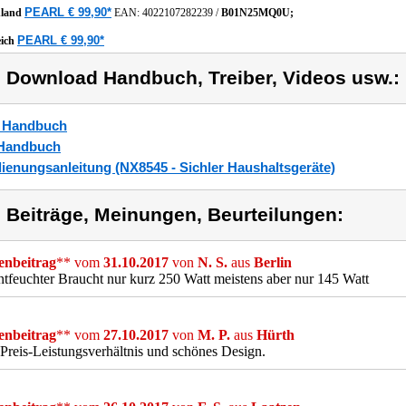
PEARL € 99,90*
hland
EAN:
4022107282239
/
B01N25MQ0U;
PEARL € 99,90*
eich
) Download Handbuch, Treiber, Videos usw.:
_Handbuch
Handbuch
ienungsanleitung (NX8545 - Sichler Haushaltsgeräte)
) Beiträge, Meinungen, Beurteilungen:
nbeitrag
** vom
31.10.2017
von
N. S.
aus
Berlin
tfeuchter Braucht nur kurz 250 Watt meistens aber nur 145 Watt
nbeitrag
** vom
27.10.2017
von
M. P.
aus
Hürth
Preis-Leistungsverhältnis und schönes Design.