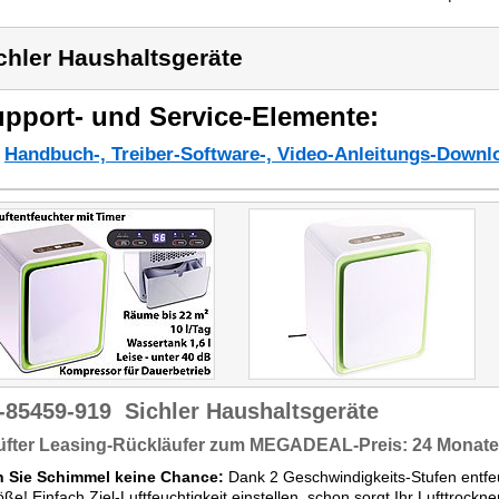
chler Haushaltsgeräte
pport- und Service-Elemente:
Handbuch-, Treiber-Software-, Video-Anleitungs-Downl
-85459-919
Sichler Haushaltsgeräte
üfter Leasing-Rückläufer zum MEGADEAL-Preis: 24 Monate
 Sie Schimmel keine Chance:
Dank 2 Geschwindigkeits-Stufen entfe
ße! Einfach Ziel-Luftfeuchtigkeit einstellen, schon sorgt Ihr Lufttroc