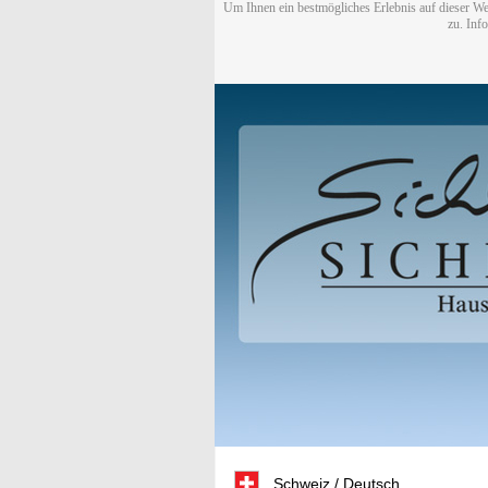
Um Ihnen ein bestmögliches Erlebnis auf dieser We
zu. Inf
Schweiz / Deutsch