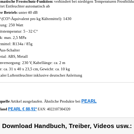
matische Frostschutz-Funktion:
verhindert bei niedrigen Temperaturen Frostbild
ltet Entfeuchter automatisch ab
er Betrieb:
unter 40 dB
(CO?-Äquivalent pro kg Kältemittel): 1430
tung: 250 Watt
itstemperatur: 5 - 32 C°
k: max. 2,5 MPa
emittel: R134a / 85g
Aus-Schalter
rial: ABS, Metall
mversorgung: 230 V, Kabellänge: ca. 2 m
: ca. 31 x 40 x 23,5 cm, Gewicht: ca. 10 kg
taler Luftentfeuchter inklusive deutscher Anleitung
PEARL
quelle
Artikel ausgelaufen. Ähnliche Produkte bei
PEARL € 88,91*
hland
EAN:
4022107304320
) Download Handbuch, Treiber, Videos usw.: