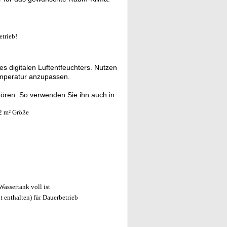
etrieb!
s digitalen Luftentfeuchters. Nutzen
emperatur anzupassen.
hören. So verwenden Sie ihn auch in
2 m² Größe
assertank voll ist
 enthalten) für Dauerbetrieb