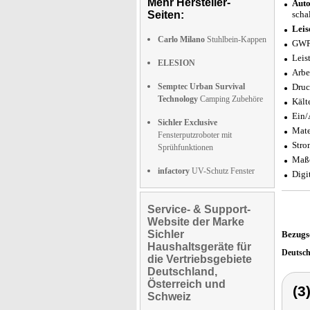
Mehr Hersteller-
Auto
Seiten:
scha
Leis
Carlo Milano
Stuhlbein-Kappen
GWP 
Leis
ELESION
Arbe
Semptec Urban Survival
Druc
Technology
Camping Zubehöre
Kält
Ein/
Sichler Exclusive
Mate
Fensterputzroboter mit
Stro
Sprühfunktionen
Maße
infactory
UV-Schutz Fenster
Digi
Service- & Support-
Website der Marke
Sichler
Bezugs
Haushaltsgeräte für
Deutsc
die Vertriebsgebiete
Deutschland,
Österreich und
(3
Schweiz