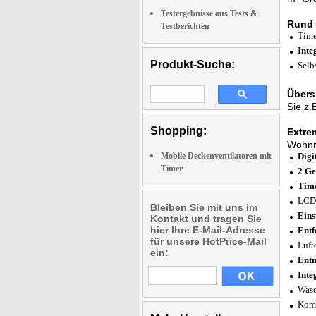
Testergebnisse aus Tests &
Rund 
Testberichten
Time
Inte
Produkt-Suche:
Selb
Übers
Sie z.
Shopping:
Extrem
Wohnr
Mobile Deckenventilatoren mit
Digi
Timer
2 Ge
Time
LCD-
Bleiben Sie mit uns im
Eins
Kontakt und tragen Sie
hier Ihre E-Mail-Adresse
Entf
für unsere HotPrice-Mail
Luft
ein:
Entn
Inte
Wasc
Komf