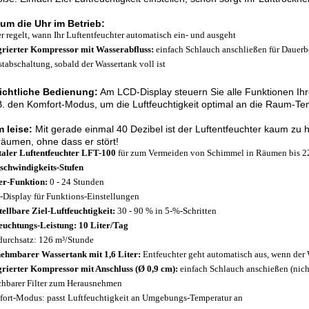
um die Uhr im Betrieb:
r regelt, wann Ihr Luftentfeuchter automatisch ein- und ausgeht
grierter Kompressor mit Wasserabfluss:
einfach Schlauch anschließen für Dauerb
stabschaltung, sobald der Wassertank voll ist
ichtliche Bedienung:
Am LCD-Display steuern Sie alle Funktionen Ihre
B. den Komfort-Modus, um die Luftfeuchtigkeit optimal an die Raum-T
 leise:
Mit gerade einmal 40 Dezibel ist der Luftentfeuchter kaum zu 
äumen, ohne dass er stört!
taler Luftentfeuchter LFT-100
für zum Vermeiden von Schimmel in Räumen bis 2
schwindigkeits-Stufen
r-Funktion:
0 - 24 Stunden
Display für Funktions-Einstellungen
tellbare Ziel-Luftfeuchtigkeit:
30 - 90 % in 5-%-Schritten
euchtungs-Leistung: 10 Liter/Tag
durchsatz: 126 m³/Stunde
ehmbarer Wassertank mit 1,6 Liter:
Entfeuchter geht automatisch aus, wenn der W
grierter Kompressor mit Anschluss (Ø 0,9 cm):
einfach Schlauch anschießen (nicht
hbarer Filter zum Herausnehmen
ort-Modus: passt Luftfeuchtigkeit an Umgebungs-Temperatur an