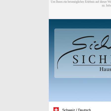
Um Ihnen ein bestmögliches Erlebnis auf dieser We
zu. Inf
Schweiz / Deutsch