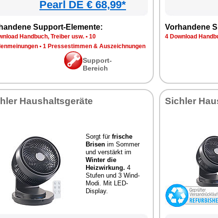
Pearl DE € 68,99*
handene Support-Elemente:
Vorhandene S
wnload Handbuch, Treiber usw.
•
10
4 Download Handbu
enmeinungen
•
1 Pressestimmen & Auszeichnungen
Support-
Bereich
hler Haushaltsgeräte
Sichler Hau
Sorgt für
frische
Brisen
im Sommer
und verstärkt im
Winter die
Heizwirkung.
4
Stufen und 3 Wind-
Modi. Mit LED-
Display.