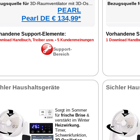
ugsquelle für
3D-Raumventilator mit 3D-Oszillation
Bezugsquelle f
PEARL
Pearl DE € 134,99*
handene Support-Elemente:
Vorhandene S
wnload Handbuch, Treiber usw.
•
5 Kundenmeinungen
1 Download Handbu
Support-
Bereich
hler Haushaltsgeräte
Sichler Hau
Sorgt im Sommer
für
frische Brise
&
verstärkt im Winter
Heizwirkung.
Timer,
Schwenkfunktion,