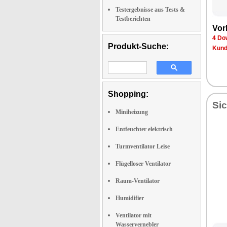
Testergebnisse aus Tests &
Testberichten
Vor
4 Do
Produkt-Suche:
Kund
Shopping:
Sic
Miniheizung
Entfeuchter elektrisch
Turmventilator Leise
Flügelloser Ventilator
Raum-Ventilator
Humidifier
Ventilator mit
Wasservernebler