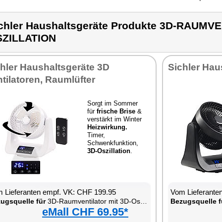
chler Haushaltsgeräte Produkte 3D-RAUMV
SZILLATION
hler Haushaltsgeräte 3D
Sichler Hau
tilatoren, Raumlüfter
Sorgt im Sommer
für
frische Brise
&
verstärkt im Winter
Heizwirkung.
Timer,
Schwenkfunktion,
3D-Oszillation
.
 Lieferanten empf. VK: CHF 199.95
Vom Lieferante
ugsquelle für
3D-Raumventilator mit 3D-Oszillation
Bezugsquelle f
eMall CHF 69.95*