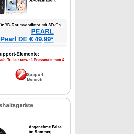
3D-Oszillation
.
ür
3D-Raumventilator mit 3D-Oszillation
PEARL
Pearl DE € 49,99*
upport-Elemente:
ch, Treiber usw.
•
1 Pressestimmen &
Support-
Bereich
shaltsgeräte
Angenehme Brise
im Sommer,