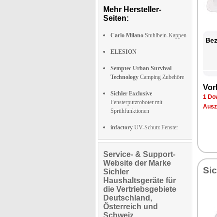
Mehr Hersteller-
Seiten:
Carlo Milano
Stuhlbein-Kappen
Bez
ELESION
Semptec Urban Survival
Technology
Camping Zubehöre
Vor
Sichler Exclusive
1 Do
Fensterputzroboter mit
Ausz
Sprühfunktionen
infactory
UV-Schutz Fenster
Service- & Support-
Website der Marke
Sic
Sichler
Haushaltsgeräte für
die Vertriebsgebiete
Deutschland,
Österreich und
Schweiz