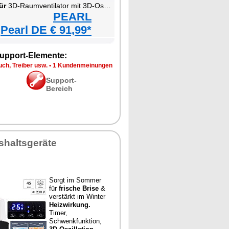
ür
3D-Raumventilator mit 3D-Oszillation
PEARL
Pearl DE € 91,99*
upport-Elemente:
ch, Treiber usw.
•
1 Kundenmeinungen
Support-
Bereich
shaltsgeräte
Sorgt im Sommer
für
frische Brise
&
verstärkt im Winter
Heizwirkung.
Timer,
Schwenkfunktion,