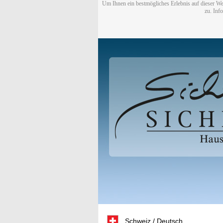
Um Ihnen ein bestmögliches Erlebnis auf dieser We
zu. Inf
Schweiz / Deutsch