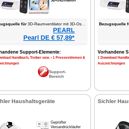
3D-Oszillation
.
ugsquelle für
3D-Raumventilator mit 3D-Oszillation
Bezugsquelle f
PEARL
Pearl DE € 57,89*
handene Support-Elemente:
Vorhandene S
wnload Handbuch, Treiber usw.
•
1 Pressestimmen &
1 Download Handbu
eichnungen
Auszeichnungen
Support-
Bereich
hler Haushaltsgeräte
Sichler Hau
Geprüfter
Versandrückläufer