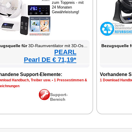
zum Toppreis - mit
24 Monaten
Gewährleistung!
ugsquelle für
3D-Raumventilator mit 3D-Oszillation
Bezugsquelle f
PEARL
Pearl DE € 71,19*
handene Support-Elemente:
Vorhandene S
wnload Handbuch, Treiber usw.
•
1 Pressestimmen &
1 Download Handbu
eichnungen
Support-
Bereich