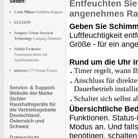
Seiten:
Entfeuchten Sie 
angenehmes Ra
Carlo Milano
Stuhlbein-Kappen
ELESION
Geben Sie Schimm
Semptec Urban Survival
Luftfeuchtigkeit en
Technology
Camping Zubehöre
Größe - für ein an
Sichler Exclusive
Fensterputzroboter mit
Rund um die Uhr i
Sprühfunktionen
Timer regelt, wann I
infactory
UV-Schutz Fenster
Anschluss für direkt
Dauerbetrieb installi
Service- & Support-
Website der Marke
Schaltet sich selbst a
Sichler
Haushaltsgeräte für
Übersichtliche Be
die Vertriebsgebiete
Deutschland,
Funktionen. Status-
Österreich und
Modus an. Und fall
Schweiz
benötigen, schalten
Datenschutz