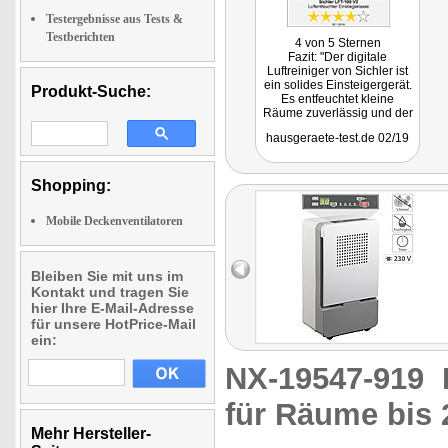
Testergebnisse aus Tests &
Testberichten
4 von 5 Sternen
Fazit: "Der digitale
Luftreiniger von Sichler ist
ein solides Einsteigergerät.
Produkt-Suche:
Es entfeuchtet kleine
Räume zuverlässig und der
Fortschritt kann gut
hausgeraete-test.de 02/19
kontrolliert werden."
Shopping:
Mobile Deckenventilatoren
Bleiben Sie mit uns im
Kontakt und tragen Sie
hier Ihre E-Mail-Adresse
für unsere HotPrice-Mail
ein:
NX-19547-919
für Räume bis 
Mehr Hersteller-