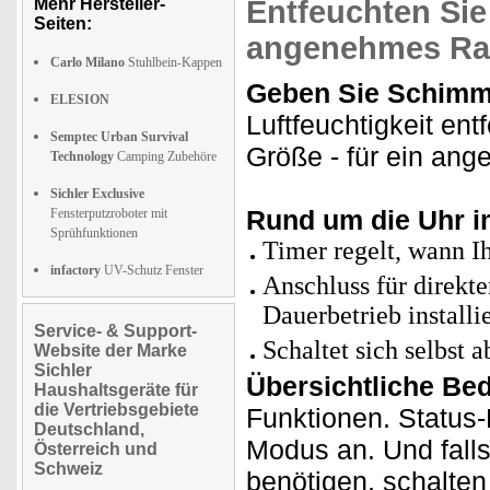
Mehr Hersteller-
Entfeuchten Sie 
Seiten:
angenehmes Ra
Carlo Milano
Stuhlbein-Kappen
Geben Sie Schimm
ELESION
Luftfeuchtigkeit en
Semptec Urban Survival
Größe - für ein an
Technology
Camping Zubehöre
Sichler Exclusive
Rund um die Uhr i
Fensterputzroboter mit
Sprühfunktionen
Timer regelt, wann I
infactory
UV-Schutz Fenster
Anschluss für direkt
Dauerbetrieb installi
Service- & Support-
Schaltet sich selbst a
Website der Marke
Sichler
Übersichtliche Be
Haushaltsgeräte für
die Vertriebsgebiete
Funktionen. Status-
Deutschland,
Modus an. Und fall
Österreich und
Schweiz
benötigen, schalten