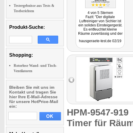
Testergebnisse aus Tests &
Testberichten
4 von 5 Sternen
Fazit: "Der digitale
Luftreiniger von Sichler ist
ein solides Einsteigergerät.
Produkt-Suche:
Es entfeuchtet kleine
Räume zuverlässig und der
Fortschritt kann gut
hausgeraete-test.de 02/19
kontrolliert werden."
Shopping:
Rotorlose Wand- und Tisch-
Ventilatoren
Bleiben Sie mit uns im
Kontakt und tragen Sie
hier Ihre E-Mail-Adresse
für unsere HotPrice-Mail
ein:
HPM-9547-91
Timer für Räum