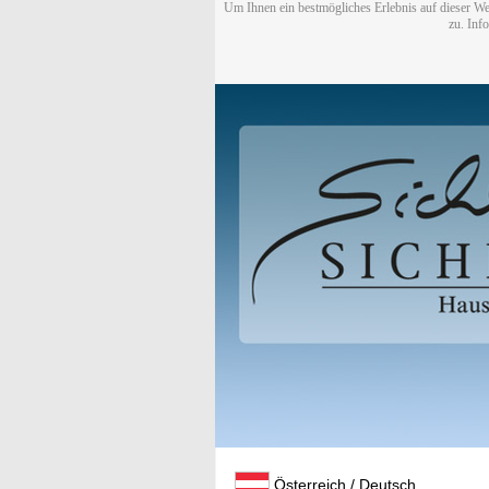
Um Ihnen ein bestmögliches Erlebnis auf dieser We
zu. Inf
Österreich / Deutsch