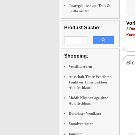
Testergebnisse aus Tests &
Testberichten
Vor
Produkt-Suche:
2 Do
Kund
Shopping:
Sic
Ventilatorturm
Ausschalt-Timer Ventilator-
Funktion Timerfunktion
Abluftschlauch
Mobile Klimaanlage ohne
Abluftschlauch
Rotorloser Ventilator
Standventilator
Ionisator