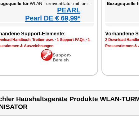
ugsquelle für
WLAN-Turmventilator mit Ionisator
Bezugsquelle f
PEARL
Pearl DE € 69,99*
handene Support-Elemente:
Vorhandene S
wnload Handbuch, Treiber usw.
•
1 Support-FAQs
•
1
2 Download Handbu
sestimmen & Auszeichnungen
Pressestimmen & 
Support-
Bereich
chler Haushaltsgeräte Produkte WLAN-TU
ONISATOR