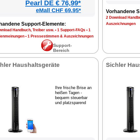
Pearl DE € 76,99*
eMall CHF 69.95*
Vorhandene S
2 Download Handbu
handene Support-Elemente:
Auszeichnungen
wnload Handbuch, Treiber usw.
•
1 Support-FAQs
•
1
enmeinungen
•
1 Pressestimmen & Auszeichnungen
Support-
Bereich
hler Haushaltsgeräte
Sichler Hau
Ihre frische Brise an
heißen Tagen -
bequem steuerbar
und platzsparend