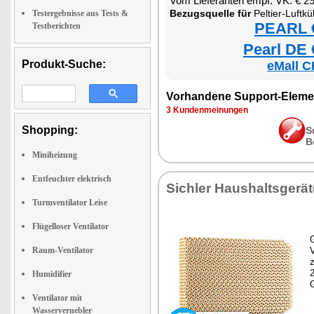
Vom Lieferanten empf. VK: € 2
Bezugsquelle für
Peltier-Luftkühler, Luftbefeuc
Testergebnisse aus Tests &
PEARL €
Testberichten
Pearl DE 
Produkt-Suche:
eMall C
Vorhandene Support-Eleme
3 Kundenmeinungen
Shopping:
S
B
Miniheizung
Entfeuchter elektrisch
Sichler Haushaltsgerät
Turmventilator Leise
Flügelloser Ventilator
G
Raum-Ventilator
z
Humidifier
Ventilator mit
Wasservernebler