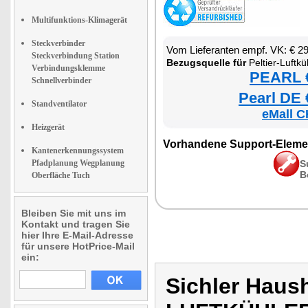
Multifunktions-Klimagerät
Steckverbinder
Vom Lieferanten empf. VK: € 2
Steckverbindung Station
Bezugsquelle für
Peltier-Luftkühler, Luftbefeuc
Verbindungsklemme
PEARL €
Schnellverbinder
Pearl DE 
Standventilator
eMall C
Heizgerät
Vorhandene Support-Eleme
Kantenerkennungssystem
Pfadplanung Wegplanung
S
B
Oberfläche Tuch
Bleiben Sie mit uns im
Kontakt und tragen Sie
hier Ihre E-Mail-Adresse
für unsere HotPrice-Mail
ein:
Sichler Haus