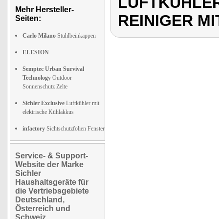
LUFTKÜHLER
Mehr Hersteller-
REINIGER MI
Seiten:
Carlo Milano
Stuhlbeinkappen
ELESION
Semptec Urban Survival
Technology
Outdoor
Sonnenschutz Zelte
Sichler Exclusive
Luftkühler mit
elektrische Kühlakkus
infactory
Sichtschutzfolien Fenster
Service- & Support-
Website der Marke
Sichler
Haushaltsgeräte für
die Vertriebsgebiete
Deutschland,
Österreich und
Schweiz