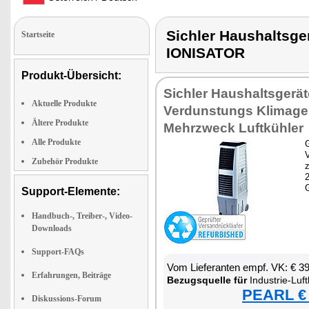
Sichler Haushaltsg
Startseite
IONISATOR
Produkt-Übersicht:
Sichler Haushaltsgerät
Aktuelle Produkte
Verdunstungs Klimager
Ältere Produkte
Mehrzweck Luftkühler
Alle Produkte
G
Zubehör Produkte
z
Support-Elemente:
Handbuch-, Treiber-, Video-
Downloads
Support-FAQs
Vom Lieferanten empf. VK: € 3
Erfahrungen, Beiträge
Bezugsquelle für
Industrie-Luftk
PEARL € 
Diskussions-Forum