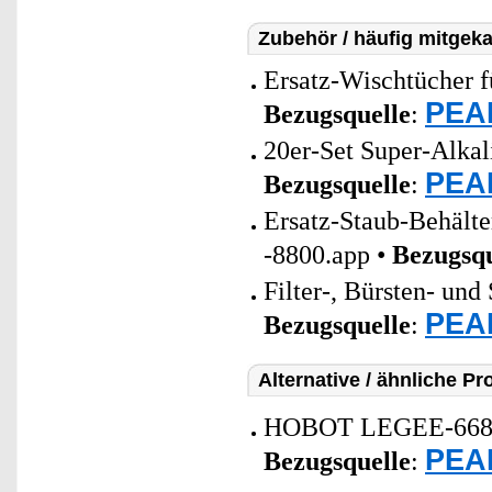
Zubehör / häufig mitgeka
Ersatz-Wischtücher 
PEAR
Bezugsquelle
:
20er-Set Super-Alkal
PEAR
Bezugsquelle
:
Ersatz-Staub-Behält
-8800.app •
Bezugsqu
Filter-, Bürsten- un
PEAR
Bezugsquelle
:
Alternative / ähnliche Pr
HOBOT LEGEE-668 Sa
PEAR
Bezugsquelle
: