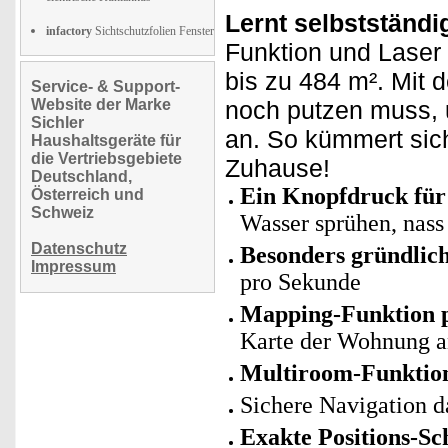
Lernt selbstständ
infactory
Sichtschutzfolien Fenster
Funktion und Laser e
bis zu 484 m². Mit 
Service- & Support-
Website der Marke
noch putzen muss, 
Sichler
an. So kümmert sic
Haushaltsgeräte für
die Vertriebsgebiete
Zuhause!
Deutschland,
Ein Knopfdruck für
Österreich und
Schweiz
Wasser sprühen, nass
Datenschutz
Besonders gründlic
Impressum
pro Sekunde
Mapping-Funktion 
Karte der Wohnung 
Multiroom-Funktio
Sichere Navigation 
Exakte Positions-S