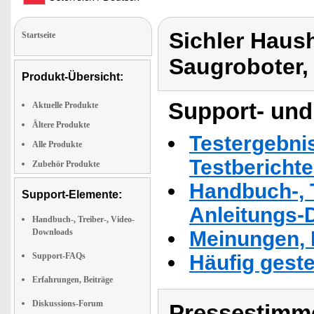
Sichler Haus
Startseite
Saugroboter,
Produkt-Übersicht:
Support- und
Aktuelle Produkte
Ältere Produkte
Testergebni
Alle Produkte
Testbericht
Zubehör Produkte
Handbuch-, T
Support-Elemente:
Anleitungs-
Handbuch-, Treiber-, Video-
Downloads
Meinungen, 
Support-FAQs
Häufig geste
Erfahrungen, Beiträge
Diskussions-Forum
Pressestimme