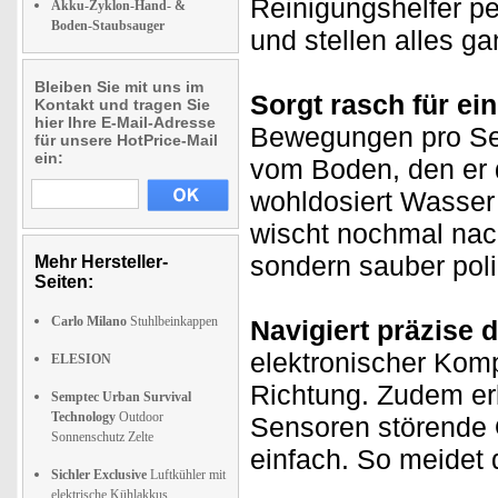
Reinigungshelfer p
Akku-Zyklon-Hand- &
Boden-Staubsauger
und stellen alles g
Bleiben Sie mit uns im
Sorgt rasch für e
Kontakt und tragen Sie
hier Ihre E-Mail-Adresse
Bewegungen pro Se
für unsere HotPrice-Mail
ein:
vom Boden, den er 
wohldosiert Wasser
wischt nochmal nach
sondern sauber poli
Mehr Hersteller-
Seiten:
Carlo Milano
Stuhlbeinkappen
Navigiert präzise 
elektronischer Kom
ELESION
Richtung. Zudem erk
Semptec Urban Survival
Technology
Outdoor
Sensoren störende 
Sonnenschutz Zelte
einfach. So meidet 
Sichler Exclusive
Luftkühler mit
elektrische Kühlakkus