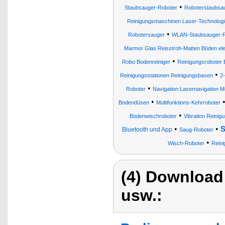
•
Staubsauger-Roboter
Roboterstaubsa
Reinigungsmaschinen Laser-Technologi
•
Robotersauger
WLAN-Staubsauger-R
Marmor Glas Reisstroh-Matten Böden ele
•
Robo Bodenreiniger
Reinigungsroboter 
•
Reinigungsstationen Reinigungsbasen
2-
•
Roboter
Navigation Lasernavigation 
•
Bodendüsen
Multifunktions-Kehrroboter
•
Bodenwischroboter
Vibration Reinig
•
•
S
Bluetooth und App
Saug-Roboter
•
Wisch-Roboter
Rein
(4) Download
usw.: