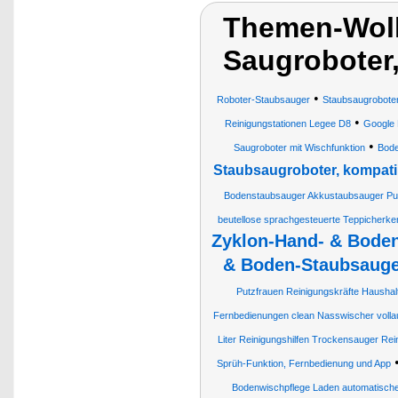
Themen-Wolk
Saugroboter
•
Roboter-Staubsauger
Staubsaugrobote
•
Reinigungstationen Legee D8
Google 
•
Saugroboter mit Wischfunktion
Bode
Staubsaugroboter, kompati
Bodenstaubsauger Akkustaubsauger Pu
beutellose sprachgesteuerte Teppicherk
Zyklon-Hand- & Boden
& Boden-Staubsaug
Putzfrauen Reinigungskräfte Haushal
Fernbedienungen clean Nasswischer voll
Liter Reinigungshilfen Trockensauger Rei
Sprüh-Funktion, Fernbedienung und App
Bodenwischpflege Laden automatisch