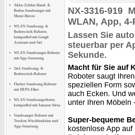
Akku-Zyklon-Hand- &
NX-3316-919
M
Boden-Staubsauger mit
Motor-Bürste
WLAN, App, 4-
WLAN-Staubsaug- &
Bodenwisch-Roboter,
Lassen Sie
auto
kompatibel mit Google
steuerbar per A
Assistant und Siri
Sekunde
.
WLAN-Staubsauger-Roboter
mit App-Steuerung
Macht für Sie auf 
2in1-Staubsaug- &
Bodenwisch-Roboter
Roboter saugt Ihre
speziellen Form sow
Flacher Staubsaug-Roboter
mit HEPA-Filter
auch Ecken. Und weil
WLAN-Staubsaugroboter,
unter Ihren Möbeln
kompatibel mit Amazon Alexa
Staubsauger-Roboter mit
Super-bequeme Be
Trocken-Wischfunktion und
App-Steuerung
kostenlose App auf 