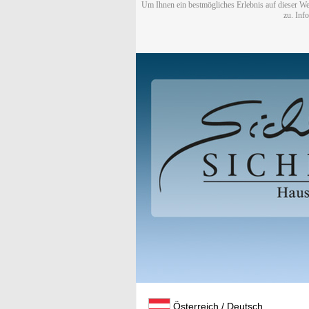
Um Ihnen ein bestmögliches Erlebnis auf dieser We
zu. Inf
Österreich / Deutsch