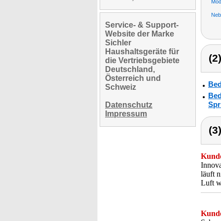
Mod
Nebe
Service- & Support-
Website der Marke
Sichler
Haushaltsgeräte für
(2
die Vertriebsgebiete
Deutschland,
Österreich und
Bed
Schweiz
Bed
Spr
Datenschutz
Impressum
(3
Kunde
Innova
läuft 
Luft w
Kunde