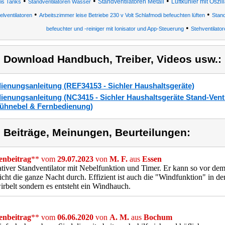
•
•
•
Standventilatoren Metall
Luftkühler mit Oszil
is Tanks
Standventilatoren Wasser
•
•
lventilatoren
Arbeitszimmer leise Betriebe 230 v Volt Schlafmodi befeuchten lüften
Stand
•
befeuchter und -reiniger mit Ionisator und App-Steuerung
Stehventilator
) Download Handbuch, Treiber, Videos usw.:
ienungsanleitung (REF34153 - Sichler Haushaltsgeräte)
ienungsanleitung (NC3415 - Sichler Haushaltsgeräte Stand-Ventil
ühnebel & Fernbedienung)
) Beiträge, Meinungen, Beurteilungen:
nbeitrag
** vom
29.07.2023
von
M. F.
aus
Essen
tiver Standventilator mit Nebelfunktion und Timer. Er kann so vor de
nicht die ganze Nacht durch. Effizient ist auch die "Windfunktion" in d
irbelt sondern es entsteht ein Windhauch.
nbeitrag
** vom
06.06.2020
von
A. M.
aus
Bochum