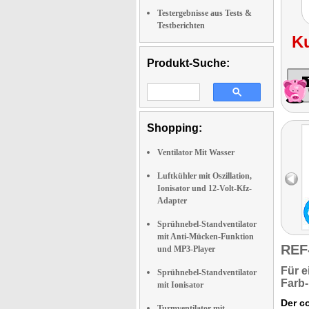
Testergebnisse aus Tests &
Testberichten
K
Produkt-Suche:
Shopping:
Ventilator Mit Wasser
Luftkühler mit Oszillation,
Ionisator und 12-Volt-Kfz-
Adapter
Sprühnebel-Standventilator
mit Anti-Mücken-Funktion
REF
und MP3-Player
Für 
Sprühnebel-Standventilator
Farb-
mit Ionisator
Der c
Turmventilator mit