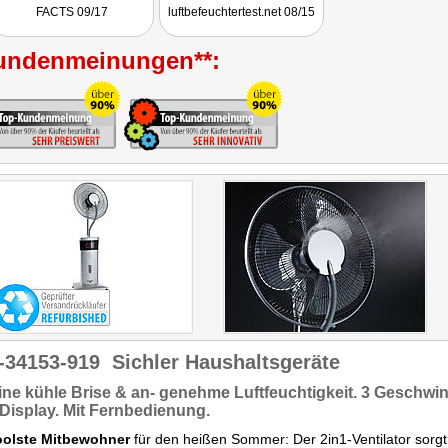
Fazit: "Der sehr stabile 2in1-
Raumklima."
FACTS 09/17
luftbefeuchtertest.net 08/15
Ventilator ... sorgt per
Fernbedienung oder über
Funktionsknöpfe direkt am
undenmeinungen**:
Gerät für eine kühle Brise
und angenehme
Luftfeuchtigkeit. Das mobile,
auf Rollen gelagerte Gerät
ist schnell
zusammengebaut und lässt
sich intuitiv bedienen."
-34153-919
Sichler Haushaltsgeräte
eine
kühle Brise & an- genehme Luftfeuchtigkeit.
3 Geschwin
Display. Mit Fernbedienung.
oolste Mitbewohner
für den heißen Sommer: Der 2in1-Ventilator sorg