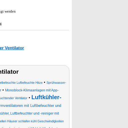
igt werden
ng
r Ventilator
ilator
•
elbefeuchte Lufbefeuchte Hitze
Sprühwasser-
•
r
Monoblock-Klimaanlagen mit App-
Luftkühler-
•
uchtender Ventilator
rmventilatoren mit Luftbefeuchter und
kühler, Luftbefeuchter und -reiniger mit
tellen Häuser schlafen kühl Geschwindigkeiten