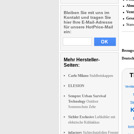
Abne
Vent
Bleiben Sie mit uns im
Kontakt und tragen Sie
Gesa
hier Ihre E-Mail-Adresse
Stan
für unsere HotPrice-Mail
ein:
Bezugs
Deutsc
Mehr Hersteller-
Seiten:
T
Carlo Milano
Stuhlbeinkappen
ELESION
Ventil
Semptec Urban Survival
Technology
Outdoor
St
Sonnenschutz Zelte
K
Sichler Exclusive
Luftkühler mit
elektrische Kühlakkus
Ion
infactory
Sichtschutzfolien Fenster