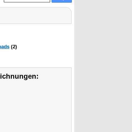
oads
(2)
eichnungen: