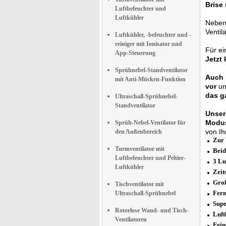
Brise
Luftbefeuchter und
Luftkühler
Nebe
Ventil
Luftkühler, -befeuchter und -
reiniger mit Ionisator und
Für e
App-Steuerung
Jetzt
Sprühnebel-Standventilator
Auch 
mit Anti-Mücken-Funktion
vor
un
das g
Ultraschall-Sprühnebel-
Standventilator
Unser
Modu
Sprüh-Nebel-Ventilator für
von Ih
den Außenbereich
Zur 
Turmventilator mit
Beid
Luftbefeuchter und Peltier-
3 Lu
Luftkühler
Zeit
Groß
Tischventilator mit
Fern
Ultraschall-Sprühnebel
Supe
Rotorlose Wand- und Tisch-
Luft
Ventilatoren
Fein