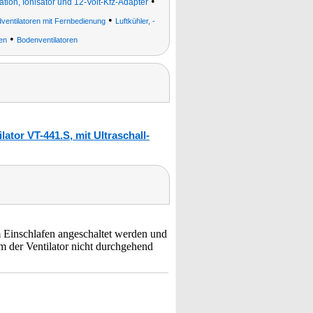
•
lation, Ionisator und 12-Volt-Kfz-Adapter
•
ventilatoren mit Fernbedienung
Luftkühler, -
•
en
Bodenventilatoren
ator VT-441.S, mit Ultraschall-
m Einschlafen angeschaltet werden und
em der Ventilator nicht durchgehend