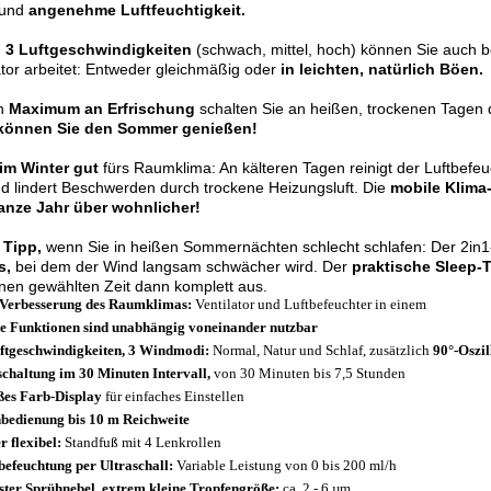
und
angenehme Luftfeuchtigkeit.
n
3 Luftgeschwindigkeiten
(schwach, mittel, hoch) können Sie auch b
ator arbeitet: Entweder gleichmäßig oder
in leichten, natürlich Böen.
in
Maximum an Erfrischung
schalten Sie an heißen, trockenen Tagen 
 können Sie den Sommer genießen!
im Winter gut
fürs Raumklima: An kälteren Tagen reinigt der Luftbefeu
d lindert Beschwerden durch trockene Heizungsluft. Die
mobile Klima
anze Jahr über wohnlicher!
 Tipp,
wenn Sie in heißen Sommernächten schlecht schlafen: Der 2in1-
s,
bei dem der Wind langsam schwächer wird. Der
praktische Sleep-
nen gewählten Zeit dann komplett aus.
Verbesserung des Raumklimas:
Ventilator und Luftbefeuchter in einem
e Funktionen sind unabhängig voneinander nutzbar
ftgeschwindigkeiten, 3 Windmodi:
Normal, Natur und Schlaf, zusätzlich
90°-Oszil
schaltung im 30 Minuten Intervall,
von 30 Minuten bis 7,5 Stunden
es Farb-Display
für einfaches Einstellen
bedienung bis 10 m Reichweite
r flexibel:
Standfuß mit 4 Lenkrollen
befeuchtung per Ultraschall:
Variable Leistung von 0 bis 200 ml/h
ster Sprühnebel, extrem kleine Tropfengröße:
ca. 2 - 6 µm