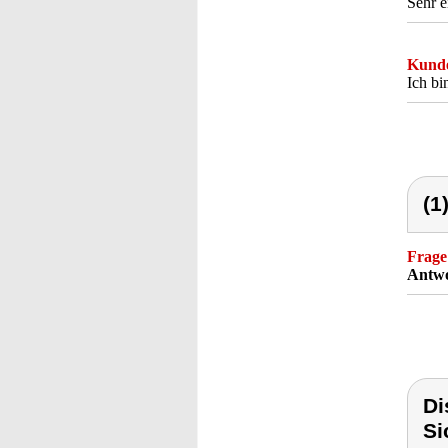
Sehr e
Kunde
Ich bi
(1
Frage
Antwo
Di
Si