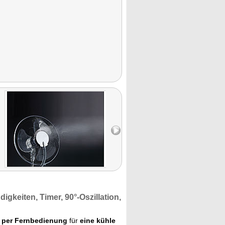
digkeiten,
Timer,
90°-Oszillation,
t
per Fernbedienung
für
eine kühle