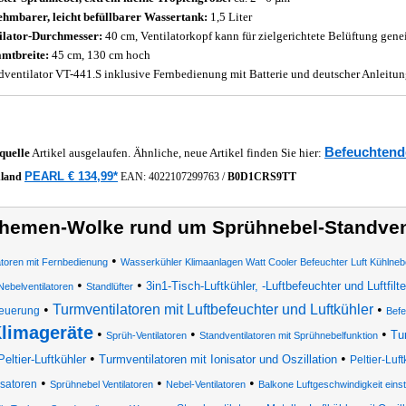
hmbarer, leicht befüllbarer Wassertank:
1,5 Liter
ilator-Durchmesser:
40 cm, Ventilatorkopf kann für zielgerichtete Belüftung gene
mtbreite:
45 cm, 130 cm hoch
dventilator VT-441.S inklusive Fernbedienung mit Batterie und deutscher Anleitu
Befeuchtende
quelle
Artikel ausgelaufen. Ähnliche, neue Artikel finden Sie hier:
PEARL € 134,99*
hland
EAN:
4022107299763
/
B0D1CRS9TT
hemen-Wolke rund um Sprühnebel-Standvent
•
atoren mit Fernbedienung
Wasserkühler Klimaanlagen Watt Cooler Befeuchter Luft Kühlneb
•
•
3in1-Tisch-Luftkühler, -Luftbefeuchter und Luftfilte
Nebelventilatoren
Standlüfter
•
Turmventilatoren mit Luftbefeuchter und Luftkühler
•
euerung
Befe
limageräte
•
•
•
Tu
Sprüh-Ventilatoren
Standventilatoren mit Sprühnebelfunktion
•
•
Peltier-Luftkühler
Turmventilatoren mit Ionisator und Oszillation
Peltier-Luft
•
•
•
isatoren
Sprühnebel Ventilatoren
Nebel-Ventilatoren
Balkone Luftgeschwindigkeit eins