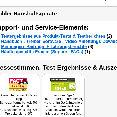
chler Haushaltsgeräte
pport- und Service-Elemente:
Testergebnisse aus Produkt-Tests & Testberichten
(2)
Handbuch-, Treiber-Software-, Video-Anleitungs-Downl
Meinungen, Beiträge, Erfahrungsberichte
(3)
Häufig gestellte Fragen (Support-FAQs)
(1)
ressestimmen, Test-Ergebnisse & Ausz
Gesamtergebnis: Online-
Testurteil: "gut"
Tipp
Fazit: "... Der Luftbefeuchter,
Benutzerfreundlichkeit: 5/6
welcher im Gerät integriert
Effektivität: 5/6
ist, macht den Ventilator
Geräuschentwicklung: 5/6
auch im Winter zu einer
Preis-/Leistung: 6/6
interessanten Option fürs