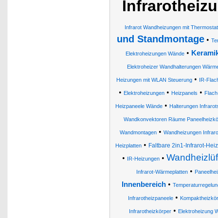
Infrarotheiz
Infrarot Wandheizungen mit Thermostat
und Standmontage
•
Te
•
Keramik
Elektroheizungen Wände
Elektroheizer Wandhalterungen Wär
•
Heizungen mit WLAN Steuerung
IR-Flac
•
•
•
Elektroheizungen
Heizpanels
Flach
•
Heizpaneele Wände
Halterungen Infrarots
Wandkonvektoren Räume Paneelheizkö
•
Wandmontagen
Wandheizungen Infrarot
•
Faltbare 2in1-Infrarot-He
Heizplatten
Wandheizlüf
•
•
IR-Heizungen
•
Infrarot-Wärmeplatten
Paneelhei
•
Innenbereich
Temperaturregelun
•
Infrarotheizpaneele
Kompaktheizkör
•
Infrarotheizkörper
Elektroheizung