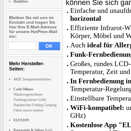
können Sie sich ga
Heizlüfter
Einfache und unaufd
horizontal
Bleiben Sie mit uns im
Kontakt und tragen Sie
Effiziente Infrarot-
hier Ihre E-Mail-Adresse
für unsere HotPrice-Mail
Körper, Möbel und 
ein:
Auch
ideal für Aller
Funk-Fernbedienun
Großes, rundes LCD-D
Mehr Hersteller-
Seiten:
Temperatur, Zeit un
AGT
2komponentenkleber
In Fernbedienung in
Temperatur-Regelun
Carlo Milano
Wanderregenschirme
Einstellbare Temperat
Trekkingschirme Griffe
Handtaschen Folding Camping
WiFi-kompatibel:
un
Falten unisex outdoor
GHz)
ELESION
Kostenlose App "E
Rosenstein & Söhne
Apfel