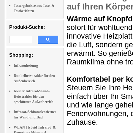
auf Ihren Körpe
Testergebnisse aus Tests &
Testberichten
Wärme auf Knopfd
sofort für wohltuen
Produkt-Suche:
innovative Heizplatte
die Luft, sondern g
erwärmt. So genie
Shopping:
Raumklima ohne tro
Infrarotheizung
Dunkelheizstrahler für den
Komfortabel per k
Außenbereich
Steuern Sie Ihre H
Kleiner Infrarot-Stand-
einfach über Ihr Sm
Heizstrahler für den
geschützten Außenbereich
und wie lange geheiz
Ferienwohnungen, d
Infrarot-Schimmelentferner
für Wand und Bad
Zuhause.
WLAN-Hybrid-Infrarot- &
Konvektor-Heizpanel,