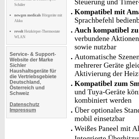
Steuerung und Timer
Schäler
Kompatibel mit Ama
newgen medicals
Hörgeräte mit
Sprachbefehl bedien
Akku
Auch kompatibel zu 
revolt
Heizkörper-Thermostate
verbundene Aktionen 
WLAN
sowie nutzbar
Service- & Support-
Automatische Szenen
Website der Marke
mehrerer Geräte glei
Sichler
Haushaltsgeräte für
Aktivierung der Heiz
die Vertriebsgebiete
Deutschland,
Kompatibel zum Sma
Österreich und
und Tuya-Geräte kö
Schweiz
kombiniert werden
Datenschutz
Über optionales Stand
Impressum
mobil einsetzbar
Weißes Paneel mit 
Integrierte Überhitz