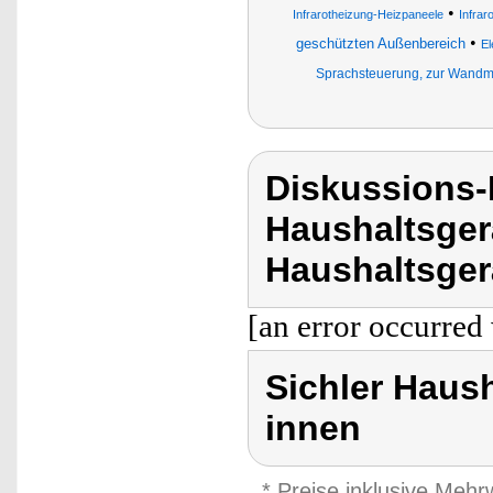
•
Infrarotheizung-Heizpaneele
Infra
•
geschützten Außenbereich
El
Sprachsteuerung, zur Wand
Diskussions-
Haushaltsger
Haushaltsgerä
[an error occurred 
Sichler Haush
innen
* Preise inklusive Meh