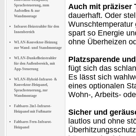
Auch mit präziser
Sprachsteuerung, zum
Aufstellen & zur
dauerhaft. Oder ste
Wandmontage
Wunschtemperatur g
Infrarot-Heizstrahler für den
spart so Energie un
Innenbereich
ohne Überheizen od
WLAN-Konvektor-Heizung
zur Wand- und Standmontage
Platzsparende und 
WLAN-Dunkelheizstrahler
für den Außenbereich, mit
fügt sich das schla
App-Steuerung
Es lässt sich wahlw
WLAN-Hybrid-Infrarot- &
eines optionalen Sta
Konvektor-Heizpanel,
Sprachsteuerung, zur
Wohn-, Arbeits- od
Wandmontage
Faltbares 2in1-Infrarot-
Sicher und geräus
Heizpanel mit Fußmatte
lautlos und ohne stö
Faltbares Fern-Infrarot-
Heizpanel
Überhitzungsschutz 