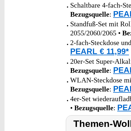
Schaltbare 4-fach-St
PEAR
Bezugsquelle
:
Standfuß-Set mit Ro
2055/2060/2065 •
Be
2-fach-Steckdose un
PEARL € 11,99*
20er-Set Super-Alkal
PEAR
Bezugsquelle
:
WLAN-Steckdose mit 
PEAR
Bezugsquelle
:
4er-Set wiederaufla
PEA
•
Bezugsquelle
:
Themen-Wolk