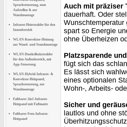
Auch mit präziser
Sprachsteuerung, zum
Aufstellen & zur
dauerhaft. Oder ste
Wandmontage
Wunschtemperatur g
Infrarot-Heizstrahler für den
spart so Energie un
Innenbereich
ohne Überheizen od
WLAN-Konvektor-Heizung
zur Wand- und Standmontage
Platzsparende und 
WLAN-Dunkelheizstrahler
für den Außenbereich, mit
fügt sich das schla
App-Steuerung
Es lässt sich wahlw
WLAN-Hybrid-Infrarot- &
eines optionalen Sta
Konvektor-Heizpanel,
Sprachsteuerung, zur
Wohn-, Arbeits- od
Wandmontage
Faltbares 2in1-Infrarot-
Sicher und geräus
Heizpanel mit Fußmatte
lautlos und ohne stö
Faltbares Fern-Infrarot-
Heizpanel
Überhitzungsschutz 