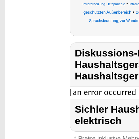
•
Infrarotheizung-Heizpaneele
Infra
•
geschützten Außenbereich
El
Sprachsteuerung, zur Wand
Diskussions-
Haushaltsger
Haushaltsgerä
[an error occurred 
Sichler Haush
elektrisch
* Preise inklusive Meh