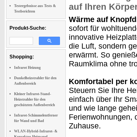
auf Ihren Körpe
Testergebnisse aus Tests &
Testberichten
Wärme auf Knopfd
sofort für wohltuen
Produkt-Suche:
innovative Heizplatte
die Luft, sondern g
erwärmt. So genie
Shopping:
Raumklima ohne tro
Infrarot Heizung
Dunkelheizstrahler für den
Komfortabel per k
Außenbereich
Steuern Sie Ihre H
Kleiner Infrarot-Stand-
einfach über Ihr Sm
Heizstrahler für den
geschützten Außenbereich
und wie lange geheiz
Ferienwohnungen, d
Infrarot-Schimmelentferner
für Wand und Bad
Zuhause.
WLAN-Hybrid-Infrarot- &
Konvektor-Heizpanel,