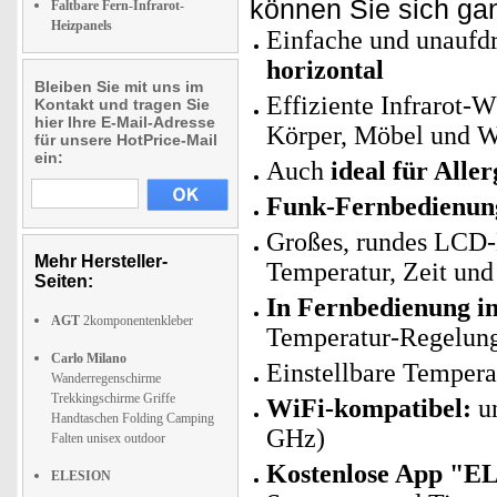
können Sie sich ga
Faltbare Fern-Infrarot-
Heizpanels
Einfache und unaufd
horizontal
Bleiben Sie mit uns im
Effiziente Infrarot-
Kontakt und tragen Sie
hier Ihre E-Mail-Adresse
Körper, Möbel und 
für unsere HotPrice-Mail
ein:
Auch
ideal für Aller
Funk-Fernbedienun
Großes, rundes LCD-D
Mehr Hersteller-
Temperatur, Zeit un
Seiten:
In Fernbedienung in
AGT
2komponentenkleber
Temperatur-Regelun
Carlo Milano
Einstellbare Temperat
Wanderregenschirme
Trekkingschirme Griffe
WiFi-kompatibel:
un
Handtaschen Folding Camping
GHz)
Falten unisex outdoor
Kostenlose App "E
ELESION