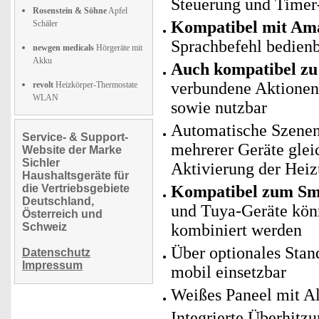
Steuerung und Timer
Rosenstein & Söhne
Apfel
Kompatibel mit Ama
Schäler
Sprachbefehl bedien
newgen medicals
Hörgeräte mit
Akku
Auch kompatibel zu 
verbundene Aktionen 
revolt
Heizkörper-Thermostate
WLAN
sowie nutzbar
Automatische Szenen
Service- & Support-
mehrerer Geräte glei
Website der Marke
Sichler
Aktivierung der Heiz
Haushaltsgeräte für
die Vertriebsgebiete
Kompatibel zum Sma
Deutschland,
und Tuya-Geräte kö
Österreich und
Schweiz
kombiniert werden
Über optionales Stand
Datenschutz
Impressum
mobil einsetzbar
Weißes Paneel mit 
Integrierte Überhitz