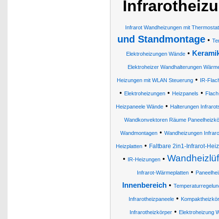
Infrarotheiz
Infrarot Wandheizungen mit Thermostat
und Standmontage
•
Te
•
Keramik
Elektroheizungen Wände
Elektroheizer Wandhalterungen Wär
•
Heizungen mit WLAN Steuerung
IR-Flac
•
•
•
Elektroheizungen
Heizpanels
Flach
•
Heizpaneele Wände
Halterungen Infrarots
Wandkonvektoren Räume Paneelheizkö
•
Wandmontagen
Wandheizungen Infrarot
•
Faltbare 2in1-Infrarot-He
Heizplatten
Wandheizlüf
•
•
IR-Heizungen
•
Infrarot-Wärmeplatten
Paneelhei
•
Innenbereich
Temperaturregelun
•
Infrarotheizpaneele
Kompaktheizkör
•
Infrarotheizkörper
Elektroheizung