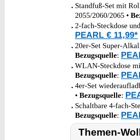
Standfuß-Set mit Ro
2055/2060/2065 •
Be
2-fach-Steckdose un
PEARL € 11,99*
20er-Set Super-Alkal
PEAR
Bezugsquelle
:
WLAN-Steckdose mit 
PEAR
Bezugsquelle
:
4er-Set wiederaufla
PEA
•
Bezugsquelle
:
Schaltbare 4-fach-St
PEAR
Bezugsquelle
:
Themen-Wolk