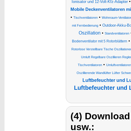
Ionisator und 12-Volt-Kfz-Adapter
Mobile Deckenventilatoren mi
•
•
Tischventilatoren
Wohnraum-Ventilato
•
Outdoor-Akku-Bo
mit Fernbedienung
Oszillation
•
Standventilatoren
Bodenventilator mit 5 Rotorblättern
Rotorlose Verstellbare Tische Oszillation
Umluft Regelbare Oszillieren Regl
•
Tischventilatoren
Umluftventilatore
Oszillierende Wandlüfter Lüfter Schw
Luftbefeuchter und Luf
Luftbefeuchter und 
(4) Download
usw.: