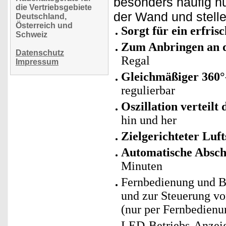
besonders häufig n
die Vertriebsgebiete
der Wand und stelle
Deutschland,
Österreich und
Sorgt für ein erfri
Schweiz
Zum Anbringen an 
Datenschutz
Regal
Impressum
Gleichmäßiger 360°
regulierbar
Oszillation verteilt
hin und her
Zielgerichteter Luf
Automatische Absch
Minuten
Fernbedienung und B
und zur Steuerung vo
(nur per Fernbedienu
LED-Betriebs-Anzeig