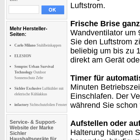
Luftstrom.
Frische Brise gan
Mehr Hersteller-
Wandventilator um 
Seiten:
Sie den Luftstrom z
Carlo Milano
Stuhlbeinkappen
beliebig um bis zu 
ELESION
direkt am Gerät od
Semptec Urban Survival
Technology
Outdoor
Timer für automat
Sonnenschutz Zelte
Minuten Betriebsze
Sichler Exclusive
Luftkühler mit
Einschlafen. Der Ven
elektrische Kühlakkus
während Sie schon 
infactory
Sichtschutzfolien Fenster
Aufstellen oder au
Service- & Support-
Website der Marke
Halterung hängen Si
Sichler
Haushaltsgeräte für