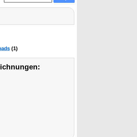
oads
(1)
eichnungen: