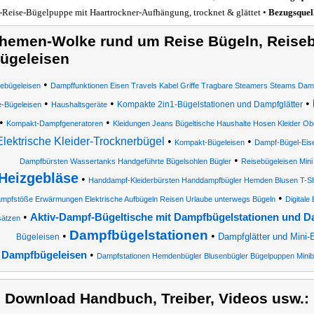
-Reise-Bügelpuppe mit Haartrockner-Aufhängung, trocknet & glättet •
Bezugsquel
hemen-Wolke rund um Reise Bügeln, Reiseb
ügeleisen
•
ebügeleisen
Dampffunktionen Eisen Travels Kabel Griffe Tragbare Steamers Steams Dam
•
•
•
Kompakte 2in1-Bügelstationen und Dampfglätter
e-Bügeleisen
Haushaltsgeräte
•
•
Kompakt-Dampfgeneratoren
Kleidungen Jeans Bügeltische Haushalte Hosen Kleider Ob
Elektrische Kleider-Trocknerbügel
•
•
Kompakt-Bügeleisen
Dampf-Bügel-Eis
•
Dampfbürsten Wassertanks Handgeführte Bügelsohlen Bügler
Reisebügeleisen Mini
Heizgebläse
•
Handdampf-Kleiderbürsten Handdampfbügler Hemden Blusen T-Shi
•
mpfstöße Erwärmungen Elektrische Aufbügeln Reisen Urlaube unterwegs Bügeln
Digital
•
Aktiv-Dampf-Bügeltische mit Dampfbügelstationen und 
sätzen
Dampfbügelstationen
•
•
Dampfglätter und Mini-
Bügeleisen
•
Dampfbügeleisen
Dampfstationen Hemdenbügler Blusenbügler Bügelpuppen Minib
) Download Handbuch, Treiber, Videos usw.: