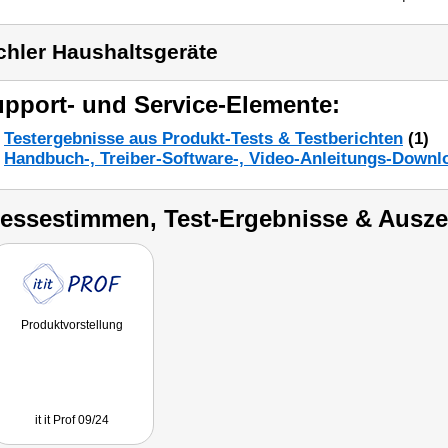
chler Haushaltsgeräte
pport- und Service-Elemente:
Testergebnisse aus Produkt-Tests & Testberichten
(1)
Handbuch-, Treiber-Software-, Video-Anleitungs-Downl
ressestimmen, Test-Ergebnisse & Ausz
Produktvorstellung
it it Prof 09/24