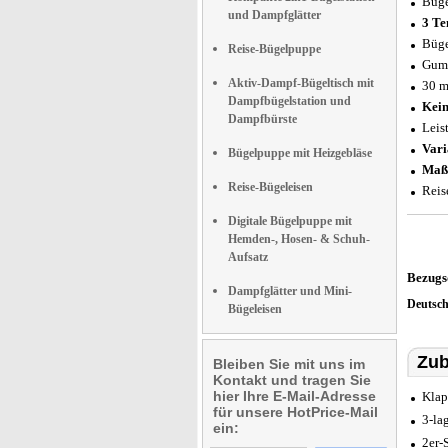
Büge
und Dampfglätter
3 Te
Büge
Reise-Bügelpuppe
Gumm
Aktiv-Dampf-Bügeltisch mit
30 m
Dampfbügelstation und
Kein
Dampfbürste
Leis
Vari
Bügelpuppe mit Heizgebläse
Maß
Reise-Bügeleisen
Reis
Digitale Bügelpuppe mit
Hemden-, Hosen- & Schuh-
Aufsatz
Bezugs
Dampfglätter und Mini-
Deutsc
Bügeleisen
Zub
Bleiben Sie mit uns im
Kontakt und tragen Sie
hier Ihre E-Mail-Adresse
Klap
für unsere HotPrice-Mail
3-la
ein:
2er-