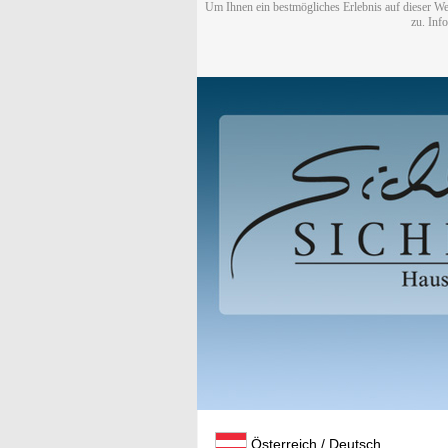
Um Ihnen ein bestmögliches Erlebnis auf dieser We
zu. Inf
Österreich / Deutsch