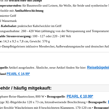
ln Sie
trocken oder mit Dampf
mperaturstufen:
für Baumwolle und Leinen, für Wolle, für Seide und synthetische 
lsohle mit
Antihaftbeschichtung
ierter Griff
l Wassertank
 Kabelsalat:
praktischer Kabelwickler im Griff
tungsaufnahme: 260 - 420 Watt (abhängig von der Netzspannung und Temperaturst
able Stromversorgung:
100 - 127 oder 220 - 240 Volt
e:
14,3 x 9,5 x 7,8 cm, Gewicht: 570 g
e-Dampfbügeleisen inklusive Messbecher, Aufbewahrungstasche und deutscher Anl
Reisebügele
quelle
Artikel ausgelaufen. Ähnliche, neue Artikel finden Sie hier:
PEARL € 14,99*
hland
ehör / häufig mitgekauft:
PEARL € 10,99*
pbarer Reise-Haartrockner, 800 W •
Bezugsquelle
:
gige XL-Bügeldecke 120 x 73 cm, hitzeabweisende Beschichtung •
Bezugsquelle
:
Set flexible Wäscheleinen mit 8 beschichteten Klammern, 170-120 cm •
Bezugsquel