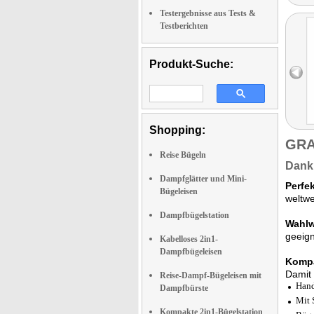
Testergebnisse aus Tests &
Testberichten
Produkt-Suche:
Shopping:
GRA
Reise Bügeln
Dank 
Dampfglätter und Mini-
Perfe
Bügeleisen
weltwe
Dampfbügelstation
Wahlw
geeign
Kabelloses 2in1-
Dampfbügeleisen
Komp
Damit 
Reise-Dampf-Bügeleisen mit
Hand
Dampfbürste
Mit 
Kompakte 2in1-Bügelstation