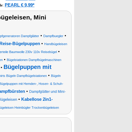
PEARL € 9,99*
le
:
ügeleisen, Mini
•
•
pfgeneratoren Dampfglätter
Dampfbuegler
•
Reise-Bügelpuppen
Handbügeleisen
•
erteile Baumwolle 230v 110v Reisebügel
•
en
Bügelstationen Dampfbügelmaschinen
Bügelpuppen mit
•
•
rts Bügeln Dampfbügelstationen
Bügeln
e Bügelpuppen mit Hemden-, Hosen- & Schuh-
•
Dampfbürsten
Dampfglätter und Mini-
•
Kabellose 2in1-
Bügeleisen
ügeleisen Heimbügler Trockenbügeleisen