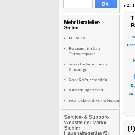
2in1
T
Mehr Hersteller-
B
Seiten:
Reis
ELESION
Reis
Rosenstein & Söhne
Thermokomposter
Sichler Exclusive
Fenster-
Klimaanlagen
Xcase
Koffer, wasserdicht
Da
infactory
Digitalwecker
Auf
revolt
Balkonkraftwerk & Speicher
Service- & Support-
Website der Marke
(1
Sichler
Haushaltsgeräte für