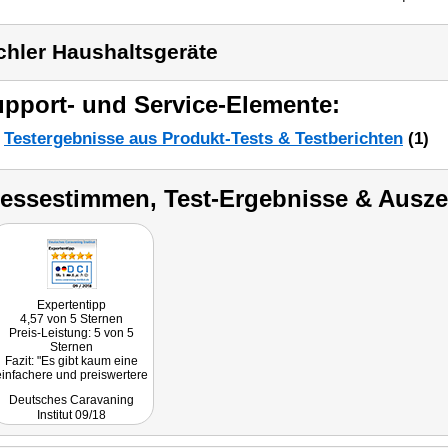
chler Haushaltsgeräte
pport- und Service-Elemente:
Testergebnisse aus Produkt-Tests & Testberichten
(1)
ressestimmen, Test-Ergebnisse & Ausz
Expertentipp
4,57 von 5 Sternen
Preis-Leistung: 5 von 5
Sternen
Fazit: "Es gibt kaum eine
einfachere und preiswertere
Methode, das Reisemobil
Deutsches Caravaning
oder den Caravan im
Institut 09/18
Winterschlaf wirksam vor
schimmelbildender
Feuchtigkeit zu schützen.