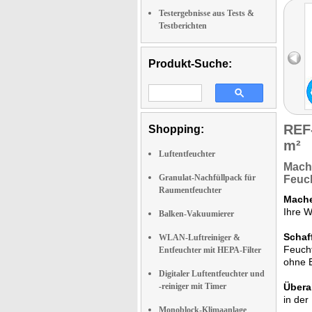
Testergebnisse aus Tests &
Testberichten
Produkt-Suche:
REF
Shopping:
m²
Luftentfeuchter
Mach
Granulat-Nachfüllpack für
Feuch
Raumentfeuchter
Mache
Ihre W
Balken-Vakuumierer
Schaf
WLAN-Luftreiniger &
Feucht
Entfeuchter mit HEPA-Filter
ohne 
Digitaler Luftentfeuchter und
-reiniger mit Timer
Überal
in de
Monoblock-Klimaanlage