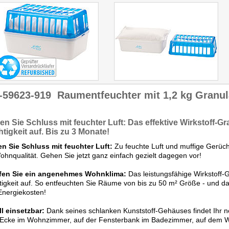
Der Sichler
Raumentfeuchter von Pearl
arbeitet ohne irgendwelche
Energie leise, gefahrlos und
zuverlässig."
-59623-919
Raumentfeuchter mit 1,2 kg Granul
en Sie
Schluss mit feuchter Luft:
Das effektive Wirkstoff-Gr
tigkeit
auf. Bis zu 3 Monate!
n Sie Schluss mit feuchter Luft:
Zu feuchte Luft und muffige Gerüche
ohnqualität. Gehen Sie jetzt ganz einfach gezielt dagegen vor!
fen Sie ein angenehmes Wohnklima:
Das leistungsfähige Wirkstoff-
igkeit auf. So entfeuchten Sie Räume von bis zu 50 m² Größe - und da
Energiekosten!
l einsetzbar:
Dank seines schlanken Kunststoff-Gehäuses findet Ihr n
r Ecke im Wohnzimmer, auf der Fensterbank im Badezimmer, auf dem W