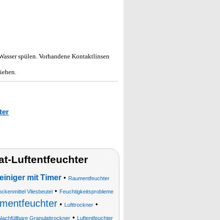
ser spülen. Vorhandene Kontaktlinsen
iehen.
ter
t-Luftentfeuchter
einiger mit Timer
•
Raumentfeuchter
•
ckenmittel Vliesbeutel
Feuchtigkeitsprobleme
umentfeuchter
•
•
Lufttrockner
•
Nachfüllbare Granulattrockner
Luftentfeuchter