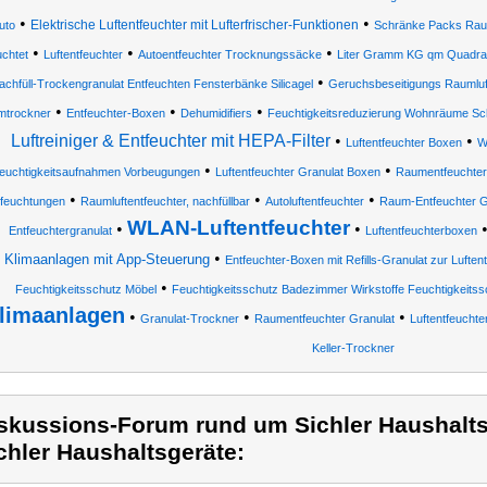
•
•
Elektrische Luftentfeuchter mit Lufterfrischer-Funktionen
uto
Schränke Packs Raum
•
•
•
uchtet
Luftentfeuchter
Autoentfeuchter Trocknungssäcke
Liter Gramm KG qm Quadrat
•
achfüll-Trockengranulat Entfeuchten Fensterbänke Silicagel
Geruchsbeseitigungs Raumluf
•
•
•
mtrockner
Entfeuchter-Boxen
Dehumidifiers
Feuchtigkeitsreduzierung Wohnräume Sch
Luftreiniger & Entfeuchter mit HEPA-Filter
•
•
Luftentfeuchter Boxen
W
•
•
euchtigkeitsaufnahmen Vorbeugungen
Luftentfeuchter Granulat Boxen
Raumentfeuchter
•
•
•
tfeuchtungen
Raumluftentfeuchter, nachfüllbar
Autoluftentfeuchter
Raum-Entfeuchter G
WLAN-Luftentfeuchter
•
•
Entfeuchtergranulat
Luftentfeuchterboxen
•
Klimaanlagen mit App-Steuerung
Entfeuchter-Boxen mit Refills-Granulat zur Lufte
•
Feuchtigkeitsschutz Möbel
Feuchtigkeitsschutz Badezimmer Wirkstoffe Feuchtigkeits
limaanlagen
•
•
•
Granulat-Trockner
Raumentfeuchter Granulat
Luftentfeuchte
Keller-Trockner
skussions-Forum rund um Sichler Haushalts
chler Haushaltsgeräte: