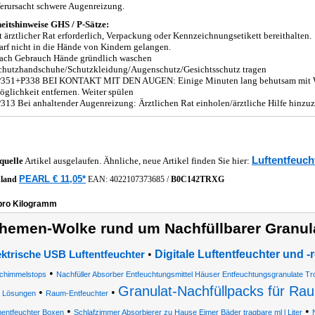
erursacht schwere Augenreizung.
eitshinweise GHS / P-Sätze:
t ärztlicher Rat erforderlich, Verpackung oder Kennzeichnungsetikett bereithalten.
rf nicht in die Hände von Kindern gelangen.
ach Gebrauch Hände gründlich waschen
chutzhandschuhe/Schutzkleidung/Augenschutz/Gesichtsschutz tragen
351+P338 BEI KONTAKT MIT DEN AUGEN: Einige Minuten lang behutsam mit Was
glichkeit entfernen. Weiter spülen
13 Bei anhaltender Augenreizung: Ärztlichen Rat einholen/ärztliche Hilfe hinzuz
Luftentfeuch
quelle
Artikel ausgelaufen. Ähnliche, neue Artikel finden Sie hier:
PEARL € 11,05*
hland
EAN:
4022107373685
/
B0C142TRXG
 pro Kilogramm
hemen-Wolke rund um Nachfüllbarer Granula
•
Digitale Luftentfeuchter und -r
ektrische USB Luftentfeuchter
•
chimmelstops
Nachfüller Absorber Entfeuchtungsmittel Häuser Entfeuchtungsgranulate Tro
Granulat-Nachfüllpacks für Ra
•
•
Lösungen
Raum-Entfeuchter
•
•
entfeuchter Boxen
Schlafzimmer Absorbierer zu Hause Eimer Bäder tragbare ml l Liter