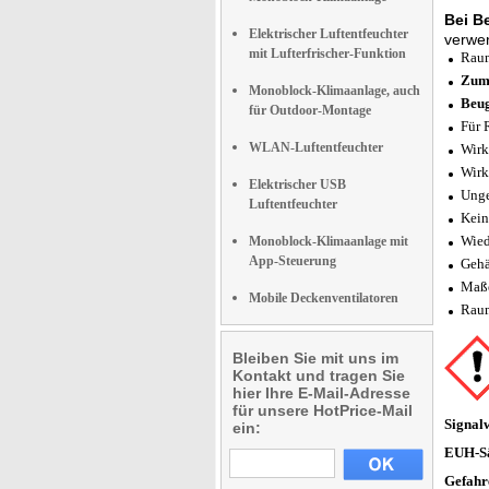
Bei B
Elektrischer Luftentfeuchter
verwen
mit Lufterfrischer-Funktion
Raum
Zum 
Monoblock-Klimaanlage, auch
Beug
für Outdoor-Montage
Für
WLAN-Luftentfeuchter
Wirk
Wirk
Elektrischer USB
Unge
Luftentfeuchter
Kein
Wied
Monoblock-Klimaanlage mit
App-Steuerung
Gehä
Maße
Mobile Deckenventilatoren
Raum
Bleiben Sie mit uns im
Kontakt und tragen Sie
hier Ihre E-Mail-Adresse
für unsere HotPrice-Mail
Signal
ein:
EUH-Sä
Gefahr