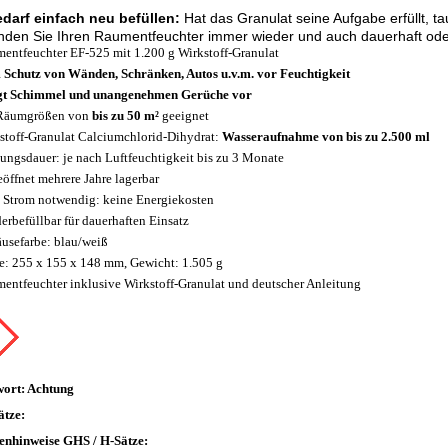
edarf einfach neu befüllen:
Hat das Granulat seine Aufgabe erfüllt, t
den Sie Ihren Raumentfeuchter immer wieder und auch dauerhaft ode
entfeuchter EF-525 mit 1.200 g Wirkstoff-Granulat
Schutz von Wänden, Schränken, Autos u.v.m. vor Feuchtigkeit
t Schimmel und unangenehmen Gerüche vor
 Räumgrößen von
bis zu 50 m²
geeignet
stoff-Granulat Calciumchlorid-Dihydrat:
Wasseraufnahme von bis zu 2.500 ml
ungsdauer: je nach Luftfeuchtigkeit bis zu 3 Monate
öffnet mehrere Jahre lagerbar
 Strom notwendig: keine Energiekosten
erbefüllbar für dauerhaften Einsatz
usefarbe: blau/weiß
: 255 x 155 x 148 mm, Gewicht: 1.505 g
entfeuchter inklusive Wirkstoff-Granulat und deutscher Anleitung
wort: Achtung
tze:
enhinweise GHS / H-Sätze: