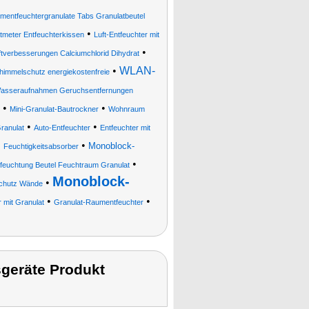
entfeuchtergranulate Tabs Granulatbeutel
•
meter Entfeuchterkissen
Luft-Entfeuchter mit
•
tverbesserungen Calciumchlorid Dihydrat
•
WLAN-
immelschutz energiekostenfreie
asseraufnahmen Geruchsentfernungen
•
•
Mini-Granulat-Bautrockner
Wohnraum
•
•
ranulat
Auto-Entfeuchter
Entfeuchter mit
•
•
Monoblock-
Feuchtigkeitsabsorber
•
ntfeuchtung Beutel Feuchtraum Granulat
Monoblock-
•
schutz Wände
•
•
r mit Granulat
Granulat-Raumentfeuchter
geräte Produkt