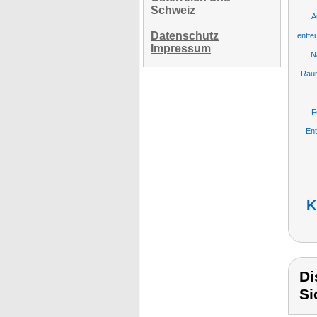
Schweiz
A
Datenschutz
entfe
Impressum
N
Rau
F
En
K
Di
Si