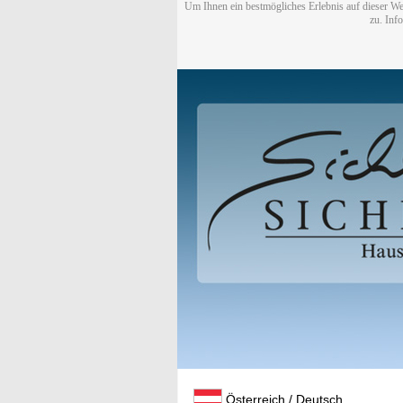
Um Ihnen ein bestmögliches Erlebnis auf dieser We
zu. Inf
Österreich / Deutsch