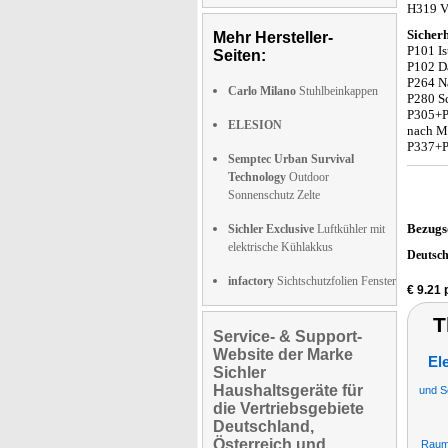
H319 V
Sicherh
Mehr Hersteller-
P101 Is
Seiten:
P102 Da
P264 N
Carlo Milano
Stuhlbeinkappen
P280 S
P305+P
ELESION
nach Mö
P337+P3
Semptec Urban Survival
Technology
Outdoor
Sonnenschutz Zelte
Bezugs
Sichler Exclusive
Luftkühler mit
elektrische Kühlakkus
Deutsc
infactory
Sichtschutzfolien Fenster
€ 9.21
T
Service- & Support-
Website der Marke
El
Sichler
Haushaltsgeräte für
und S
die Vertriebsgebiete
Deutschland,
Österreich und
Raum