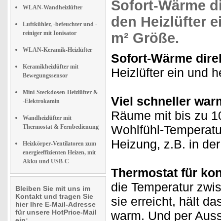
Sofort-Wärme
di
WLAN-Wandheizlüfter
den Heizlüfter e
Luftkühler, -befeuchter und -
reiniger mit Ionisator
m²
Größe.
WLAN-Keramik-Heizlüfter
Sofort-Wärme dire
Keramikheizlüfter mit
Heizlüfter ein und h
Bewegungssensor
Mini-Steckdosen-Heizlüfter &
Viel schneller war
-Elektrokamin
Räume mit bis zu 1
Wandheizlüfter mit
Wohlfühl-Temperatu
Thermostat & Fernbedienung
Heizung, z.B. in d
Heizkörper-Ventilatoren zum
energieeffizienten Heizen, mit
Akku und USB-C
Thermostat für ko
die Temperatur zwis
Bleiben Sie mit uns im
Kontakt und tragen Sie
sie erreicht, hält 
hier Ihre E-Mail-Adresse
für unsere HotPrice-Mail
warm. Und per Aussc
ein: