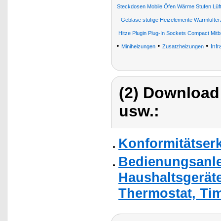
Steckdosen Mobile Öfen Wärme Stufen Lüft
Gebläse stufige Heizelemente Warmlufter
Hitze Plugin Plug-In Sockets Compact Mitbri
•
•
•
Inf
Miniheizungen
Zusatzheizungen
(2) Download
usw.:
Konformitätser
Bedienungsanlei
Haushaltsgeräte
Thermostat, Tim