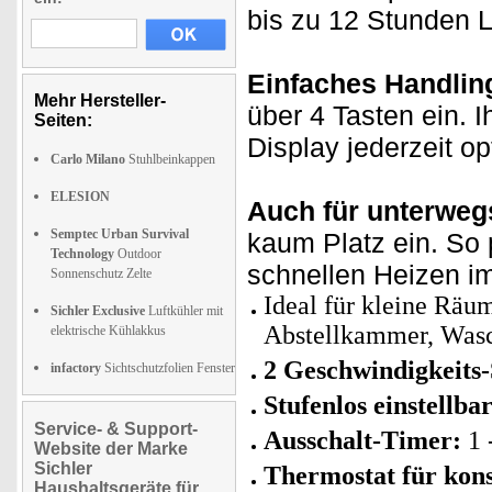
bis zu 12 Stunden L
Einfaches Handlin
Mehr Hersteller-
über 4 Tasten ein. 
Seiten:
Display jederzeit op
Carlo Milano
Stuhlbeinkappen
ELESION
Auch für unterweg
Semptec Urban Survival
kaum Platz ein. So 
Technology
Outdoor
schnellen Heizen i
Sonnenschutz Zelte
Ideal für kleine Räu
Sichler Exclusive
Luftkühler mit
Abstellkammer, Was
elektrische Kühlakkus
2 Geschwindigkeits-
infactory
Sichtschutzfolien Fenster
Stufenlos einstellb
Service- & Support-
Ausschalt-Timer:
1 
Website der Marke
Sichler
Thermostat für kon
Haushaltsgeräte für