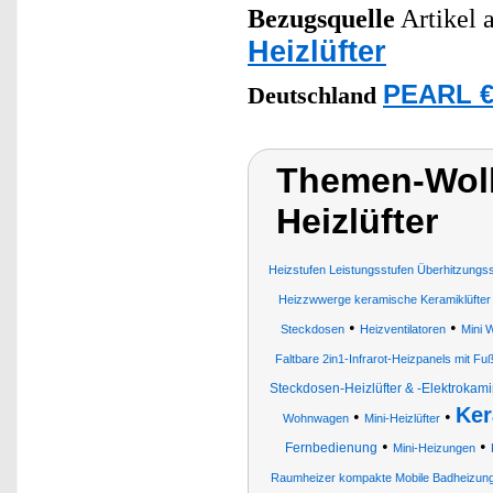
Bezugsquelle
Artikel a
Heizlüfter
PEARL €
Deutschland
Themen-Wolk
Heizlüfter
Heizstufen Leistungsstufen Überhitzungss
Heizzwwerge keramische Keramiklüfter
•
•
Steckdosen
Heizventilatoren
Mini 
Faltbare 2in1-Infrarot-Heizpanels mit Fu
Steckdosen-Heizlüfter & -Elektrokam
Ker
•
•
Wohnwagen
Mini-Heizlüfter
•
•
Fernbedienung
Mini-Heizungen
Raumheizer kompakte Mobile Badheizunge