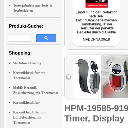
Testergebnisse aus Tests &
Testberichten
Empfehlung der Redaktion
techTIPP
Fazit: "Dank der einfachen
Handhabung, ist der
Produkt-Suche:
Heizlüfter der perfekte
Begleiter durch die kühle
Jahreszeit."
MADONNA 39/18
Shopping:
Steckdosenheizung
Keramikheizlüfter mit
Thermostat
Mobile Keramik-
Zusatzheizung mit Thermostat
Keramikheizlüfter
HPM-19585-9
Keramikheizlüfter und
Timer, Display
Luftbefeuchter, mit
Thermostat