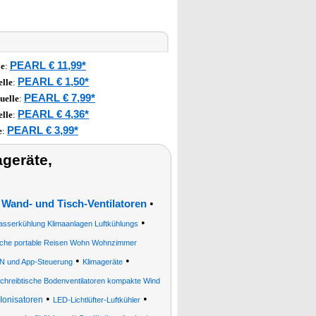
PEARL € 11,99*
le
:
PEARL € 1,50*
lle
:
PEARL € 7,99*
uelle
:
PEARL € 4,36*
lle
:
PEARL € 3,99*
e
:
geräte,
•
 Wand- und Tisch-Ventilatoren
•
asserkühlung Klimaanlagen Luftkühlungs
sche portable Reisen Wohn Wohnzimmer
•
•
AN und App-Steuerung
Klimageräte
chreibtische Bodenventilatoren kompakte Wind
•
•
 Ionisatoren
LED-Lichtlüfter-Luftkühler