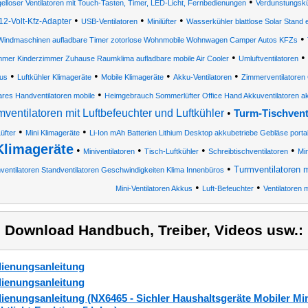
•
gelloser Ventilatoren mit Touch-Tasten, Timer, LED-Licht, Fernbedienungen
Verdunstungskü
•
•
•
12-Volt-Kfz-Adapter
USB-Ventilatoren
Minilüfter
Wasserkühler blattlose Solar Stand el
•
Windmaschinen aufladbare Timer zotorlose Wohnmobile Wohnwagen Camper Autos KFZs
•
•
mmer Kinderzimmer Zuhause Raumklima aufladbare mobile Air Cooler
Umluftventilatoren
•
•
•
•
us
Luftkühler Klimageräte
Mobile Klimageräte
Akku-Ventilatoren
Zimmerventilatoren
•
ares Handventilatoren mobile
Heimgebrauch Sommerlüfter Office Hand Akkuventilatoren ak
ventilatoren mit Luftbefeuchter und Luftkühler
•
Turm-Tischvent
•
•
üfter
Mini Klimageräte
Li-Ion mAh Batterien Lithium Desktop akkubetriebe Gebläse port
Klimageräte
•
•
•
•
Miniventilatoren
Tisch-Luftkühler
Schreibtischventilatoren
Min
•
Turmventilatoren m
entilatoren Standventilatoren Geschwindigkeiten Klima Innenbüros
•
•
Mini-Ventilatoren Akkus
Luft-Befeuchter
Ventilatoren 
) Download Handbuch, Treiber, Videos usw.:
ienungsanleitung
ienungsanleitung
ienungsanleitung (NX6465 - Sichler Haushaltsgeräte Mobiler Mini