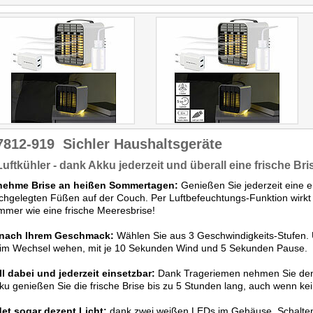
sich bringt. Der Kühlwürfel
verfügt über ein verbautes
Nachtlicht und einen Akku
und ist somit sogar für
Unterwegs geeignet."
Hierbei handelt es sich um
einen reinen Vergleich von
5 Artikeln.
7812-919
Sichler Haushaltsgeräte
Luftkühler - dank Akku jederzeit und überall eine frische Bri
ehme Brise an heißen Sommertagen:
Genießen Sie jederzeit eine e
chgelegten Füßen auf der Couch. Per Luftbefeuchtungs-Funktion wirkt 
mmer wie eine frische Meeresbrise!
nach Ihrem Geschmack:
Wählen Sie aus 3 Geschwindigkeits-Stufen.
 im Wechsel wehen, mit je 10 Sekunden Wind und 5 Sekunden Pause.
l dabei und jederzeit einsetzbar:
Dank Trageriemen nehmen Sie den 
ku genießen Sie die frische Brise bis zu 5 Stunden lang, auch wenn kei
et sogar dezent Licht:
dank zwei weißen LEDs im Gehäuse. Schalten S