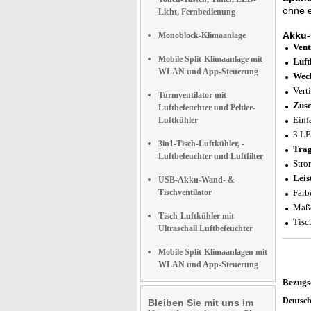
ohne e
Licht, Fernbedienung
Akku-
Monoblock-Klimaanlage
Vent
Mobile Split-Klimaanlage mit
Luft
WLAN und App-Steuerung
Wec
Vert
Turmventilator mit
Zusc
Luftbefeuchter und Peltier-
Einf
Luftkühler
3 LE
3in1-Tisch-Luftkühler, -
Tra
Luftbefeuchter und Luftfilter
Stro
Leis
USB-Akku-Wand- &
Tischventilator
Farb
Maße
Tisch-Luftkühler mit
Tisc
Ultraschall Luftbefeuchter
Mobile Split-Klimaanlagen mit
WLAN und App-Steuerung
Bezugs
Deutsc
Bleiben Sie mit uns im