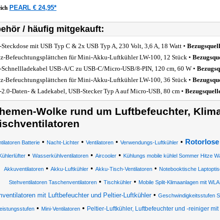
PEARL € 24,95*
eich
ehör / häufig mitgekauft:
-Steckdose mit USB Typ C & 2x USB Typ A, 230 Volt, 3,6 A, 18 Watt •
Bezugsquel
tz-Befeuchtungsplättchen für Mini-Akku-Luftkühler LW-100, 12 Stück •
Bezugsque
-Schnellladekabel USB-A/C zu USB-C/Micro-USB/8-PIN, 120 cm, 60 W •
Bezugsq
tz-Befeuchtungsplättchen für Mini-Akku-Luftkühler LW-100, 36 Stück •
Bezugsque
2.0-Daten- & Ladekabel, USB-Stecker Typ A auf Micro-USB, 80 cm •
Bezugsquell
hemen-Wolke rund um Luftbefeuchter, Klima
ischventilatoren
•
•
•
•
Rotorlose
tilatoren Batterie
Nacht-Lichter
Ventilatoren
Verwendungs-Luftkühler
•
•
•
Kühlerlüfter
Wasserkühlventilatoren
Aircooler
Kühlungs mobile kühlel Sommer Hitze W
•
•
•
Akkuventilatoren
Akku-Luftkühler
Akku-Tisch-Ventilatoren
Notebooktische Laptopti
•
•
Stehventilatoren Taschenventilatoren
Tischkühler
Mobile Split-Klimaanlagen mit WL
•
ventilatoren mit Luftbefeuchter und Peltier-Luftkühler
Geschwindigkeitsstufen S
•
•
Peltier-Luftkühler, Luftbefeuchter und -reiniger mit
eistungsstufen
Mini-Ventilatoren