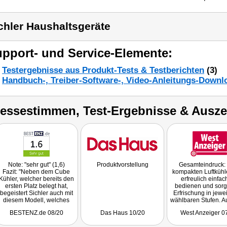
chler Haushaltsgeräte
pport- und Service-Elemente:
Testergebnisse aus Produkt-Tests & Testberichten
(3)
Handbuch-, Treiber-Software-, Video-Anleitungs-Downl
ressestimmen, Test-Ergebnisse & Ausz
Note: "sehr gut" (1,6)
Produktvorstellung
Gesamteindruck: 
Fazit: "Neben dem Cube
kompakten Luftkühl
Kühler, welcher bereits den
erfreulich einfac
ersten Platz belegt hat,
bedienen und sorg
begeistert Sichler auch mit
Erfrischung in jewei
diesem Modell, welches
wählbaren Stufen. A
zwar nicht ganz mit Platz 1
Befüllen mit Wasse
BESTENZ.de 08/20
Das Haus 10/20
West Anzeiger 0
mithalten kann, aber
flott von der Han
dennoch viele Vorteile mit
Getestet wurde NX