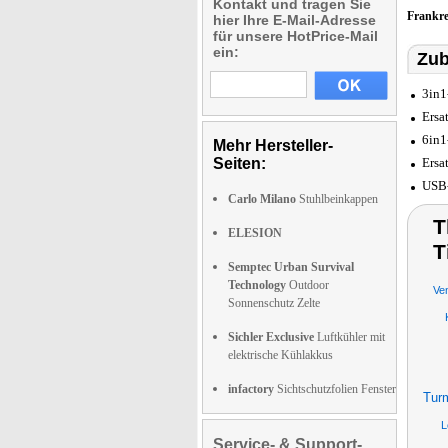
Kontakt und tragen Sie
Frankr
hier Ihre E-Mail-Adresse
für unsere HotPrice-Mail
ein:
Zub
3in1
Ersa
6in1
Mehr Hersteller-
Seiten:
Ersa
USB-
Carlo Milano
Stuhlbeinkappen
T
ELESION
T
Semptec Urban Survival
Technology
Outdoor
Ven
Sonnenschutz Zelte
Sichler Exclusive
Luftkühler mit
elektrische Kühlakkus
infactory
Sichtschutzfolien Fenster
Turm
L
Service- & Support-