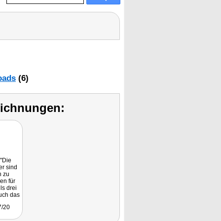
oads
(6)
eichnungen:
"Die
er sind
h zu
en für
ls drei
uch das
r geht
7/20
d."
-6465.