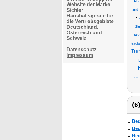
Flü
Website der Marke
Sichler
und 
Haushaltsgeräte für
•
die Vertriebsgebiete
Deutschland,
Zi
Österreich und
Akk
Schweiz
tragb
Datenschutz
Turm
Impressum
L
Turmv
(6
Bed
Bed
Bed