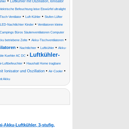
•
Luftkühler mit Oszillation, Ionisator
hler
ektrische Befeuchtung leise Eiswürfel ultralight
•
•
Tisch-Ventilator
Luft-Kühler
Stufen Lüfter
•
LED-Nachtlichter Kinder
Ventilatoren kleine
 Campings Büros Säulenventilatoren Computer
•
•
ku betriebene Zelte
Akku-Tischventilatoren
•
•
•
ilatoren
Nachtlichter
Luftkühler
Akku-
Luftkühler-
•
able Kuehler AC DC
•
i-Luftbefeuchter
Haushalt Home tragbare
•
•
it Ionisator und Oszillation
Air-Cooler
mit Akku
-Akku-Luftkühler, 3-stufig,