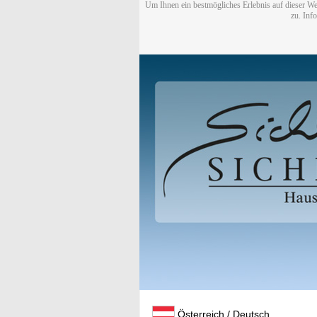
Um Ihnen ein bestmögliches Erlebnis auf dieser We
zu. Inf
Österreich / Deutsch