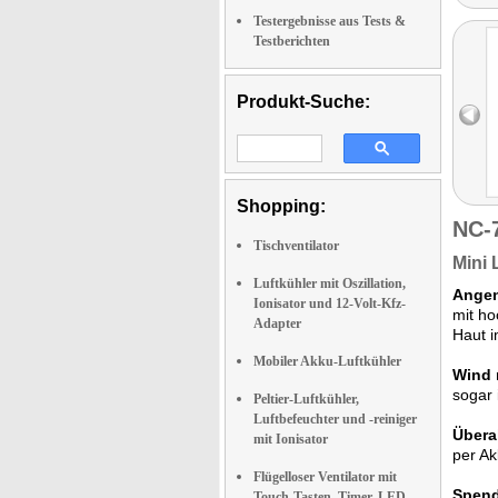
Testergebnisse aus Tests &
Testberichten
Produkt-Suche:
Shopping:
NC-
Tischventilator
Mini 
Luftkühler mit Oszillation,
Angen
Ionisator und 12-Volt-Kfz-
mit ho
Adapter
Haut i
Mobiler Akku-Luftkühler
Wind 
sogar
Peltier-Luftkühler,
Luftbefeuchter und -reiniger
Überal
mit Ionisator
per Ak
Flügelloser Ventilator mit
Spend
Touch-Tasten, Timer, LED-