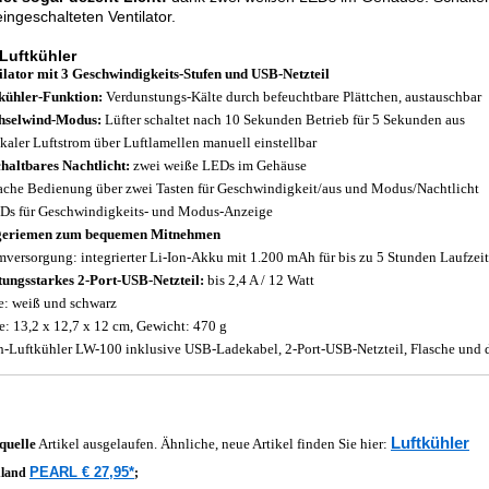
ingeschalteten Ventilator.
Luftkühler
ilator mit 3 Geschwindigkeits-Stufen und USB-Netzteil
kühler-Funktion:
Verdunstungs-Kälte durch befeuchtbare Plättchen, austauschbar
hselwind-Modus:
Lüfter schaltet nach 10 Sekunden Betrieb für 5 Sekunden aus
ikaler Luftstrom über Luftlamellen manuell einstellbar
haltbares Nachtlicht:
zwei weiße LEDs im Gehäuse
ache Bedienung über zwei Tasten für Geschwindigkeit/aus und Modus/Nachtlicht
Ds für Geschwindigkeits- und Modus-Anzeige
geriemen zum bequemen Mitnehmen
mversorgung: integrierter Li-Ion-Akku mit 1.200 mAh für bis zu 5 Stunden Laufzeit
tungsstarkes 2-Port-USB-Netzteil:
bis 2,4 A / 12 Watt
e: weiß und schwarz
: 13,2 x 12,7 x 12 cm, Gewicht: 470 g
h-Luftkühler LW-100 inklusive USB-Ladekabel, 2-Port-USB-Netzteil, Flasche und 
Luftkühler
quelle
Artikel ausgelaufen. Ähnliche, neue Artikel finden Sie hier:
PEARL € 27,95*
hland
;