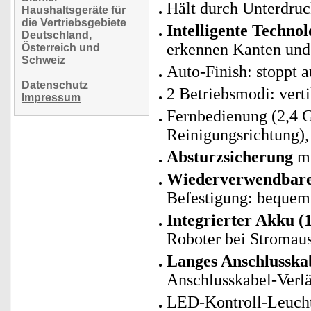
Hält durch Unterdruc
Haushaltsgeräte für
die Vertriebsgebiete
Intelligente Technol
Deutschland,
erkennen Kanten und
Österreich und
Schweiz
Auto-Finish: stoppt 
Datenschutz
2 Betriebsmodi: vert
Impressum
Fernbedienung (2,4 G
Reinigungsrichtung),
Absturzsicherung
mi
Wiederverwendbare
Befestigung: bequem
Integrierter Akku (
Roboter bei Stromaus
Langes Anschlusska
Anschlusskabel-Verlä
LED-Kontroll-Leucht