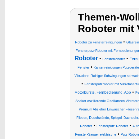
Themen-Wolk
Roboter mit 
•
Roboter zu Fensterreinigungen
Glasrei
Fensterputz-Roboter mit Fernbedienunge
Roboter
•
•
Fenst
Fensterroboter
•
Fenster
Kantenreinigungen Putzgerät
Vibrations-Reiniger Schwingungen schwei
•
Fensterputzroboter mit Mikrofasert
•
Motorbürste, Fernbedienung, App
Fe
Shaker oszillierende Oscillatoren Vibrator
Premium Abzieher Einwascher Fliesenr
Fliesen, Duschwände, Spiegel, Dachschr
•
•
Roboter
Fensterputz-Roboter
Auto
•
Fenster-Sauger elektrische
Putz Robote