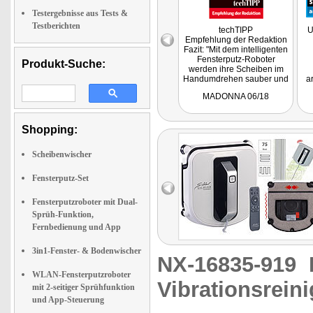
Testergebnisse aus Tests &
Testberichten
techTIPP
U
Empfehlung der Redaktion
Fazit: "Mit dem intelligenten
Fensterputz-Roboter
Produkt-Suche:
werden ihre Scheiben im
Handumdrehen sauber und
a
das ohne selbst putzen zu
de
MADONNA 06/18
müssen. Daher unser
absolutes Must-have für
Re
alle, die saubere Fenster
haben wollen, ganz
Shopping:
automatisch und ohne
Stress."
Scheibenwischer
Fensterputz-Set
Fensterputzroboter mit Dual-
Sprüh-Funktion,
Fernbedienung und App
3in1-Fenster- & Bodenwischer
NX-16835-919
WLAN-Fensterputzroboter
Vibrationsrein
mit 2-seitiger Sprühfunktion
und App-Steuerung