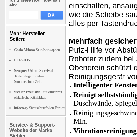
für unsere HotPrice-Mail
einschalten, ansau
ein:
wie die Scheibe sa
alles per Tastendru
Mehr Hersteller-
Seiten:
Mehrfach gesicher
Putz-Hilfe vor Abst
Carlo Milano
Stuhlbeinkappen
Roboter zudem bei S
ELESION
Obendrein schützt d
Semptec Urban Survival
Reinigungsgerät vo
Technology
Outdoor
Sonnenschutz Zelte
Intelligenter Fenst
Sichler Exclusive
Luftkühler mit
Reinigt selbstständi
elektrische Kühlakkus
Duschwände, Spiegel,
infactory
Sichtschutzfolien Fenster
Reinigungsgeschwindi
Min.
Service- & Support-
Vibrationsreinigung
Website der Marke
Sichler