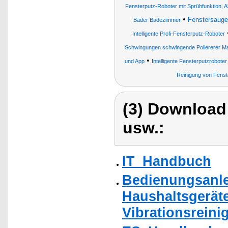
Fensterputz-Roboter mit Sprühfunktion, A
•
Fenstersauge
Bäder Badezimmer
Intelligente Profi-Fensterputz-Roboter
Schwingungen schwingende Poliererer Ma
•
und App
Intelligente Fensterputzroboter
Reinigung von Fenst
(3) Download
usw.:
IT_Handbuch
Bedienungsanlei
Haushaltsgeräte
Vibrationsrein