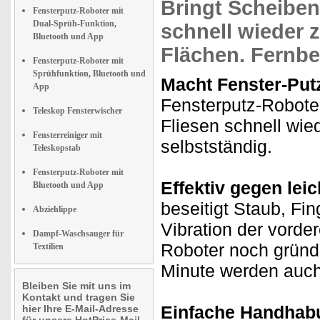
Bringt
Scheiben
Fensterputz-Roboter mit
Dual-Sprüh-Funktion,
schnell wieder 
Bluetooth und App
Flächen.
Fernb
Fensterputz-Roboter mit
Sprühfunktion, Bluetooth und
Macht Fenster-Put
App
Fensterputz-Robote
Teleskop Fensterwischer
Fliesen schnell wi
Fensterreiniger mit
selbstständig.
Teleskopstab
Fensterputz-Roboter mit
Effektiv gegen le
Bluetooth und App
beseitigt Staub, Fi
Abziehlippe
Vibration der vorder
Dampf-Waschsauger für
Roboter noch gründl
Textilien
Minute werden auch
Bleiben Sie mit uns im
Kontakt und tragen Sie
Einfache Handhab
hier Ihre E-Mail-Adresse