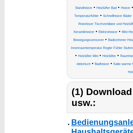
•
•
Standheizer
Heizlüfter Bad
Heizer
•
Temperaturfühler
Schnellheizer Bäder
Rotorloser Tischventilator und Heizlüf
•
•
Keramikheizer
Elektroheizer
Mini-He
•
Bewegungssensoren
Badezimmer-Hei
Innenraumtemperatur Regler Fühler Stufen
•
•
•
Heizlüfter Mini
Heizlüfter
Raumhei
•
•
elektrisch
Badheizer
Kalte warme 
Hei
(1) Download
usw.:
Bedienungsanle
Haushaltsgeräte