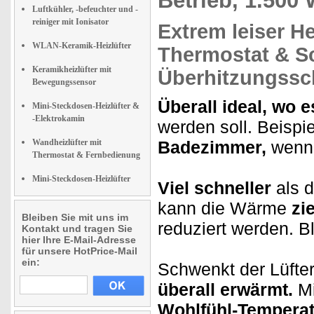
Betrieb, 1.500
Luftkühler, -befeuchter und -
reiniger mit Ionisator
Extrem leiser
He
WLAN-Keramik-Heizlüfter
Thermostat
& Sc
Keramikheizlüfter mit
Überhitzungssch
Bewegungssensor
Überall ideal, wo e
Mini-Steckdosen-Heizlüfter &
-Elektrokamin
werden soll. Beispi
Wandheizlüfter mit
Badezimmer,
wenn e
Thermostat & Fernbedienung
Mini-Steckdosen-Heizlüfter
Viel schneller
als d
kann die Wärme
zi
Bleiben Sie mit uns im
reduziert werden. B
Kontakt und tragen Sie
hier Ihre E-Mail-Adresse
für unsere HotPrice-Mail
ein:
Schwenkt der Lüfter
überall erwärmt.
Mi
Wohlfühl-Temperat