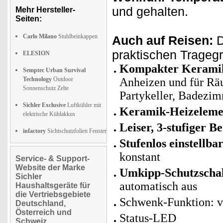
und gehalten.
Mehr Hersteller-
Seiten:
Carlo Milano
Stuhlbeinkappen
Auch auf Reisen:
D
praktischen Tragegrif
ELESION
Kompakter Keramik
Semptec Urban Survival
Technology
Outdoor
Anheizen und für Rä
Sonnenschutz Zelte
Partykeller, Badezi
Sichler Exclusive
Luftkühler mit
Keramik-Heizeleme
elektrische Kühlakkus
Leiser, 3-stufiger Be
infactory
Sichtschutzfolien Fenster
Stufenlos einstellb
konstant
Service- & Support-
Website der Marke
Umkipp-Schutzschal
Sichler
automatisch aus
Haushaltsgeräte für
die Vertriebsgebiete
Schwenk-Funktion: v
Deutschland,
Österreich und
Status-LED
Schweiz