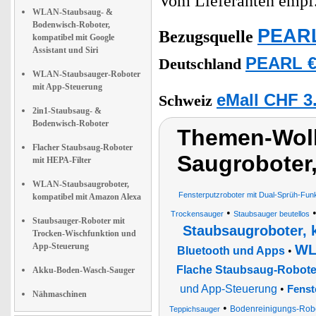
Vom Lieferanten emp
WLAN-Staubsaug- &
Bodenwisch-Roboter,
PEARL
Bezugsquelle
kompatibel mit Google
Assistant und Siri
PEARL €
Deutschland
WLAN-Staubsauger-Roboter
mit App-Steuerung
eMall CHF 3
Schweiz
2in1-Staubsaug- &
Bodenwisch-Roboter
Themen-Wolk
Flacher Staubsaug-Roboter
Saugroboter,
mit HEPA-Filter
WLAN-Staubsaugroboter,
Fensterputzroboter mit Dual-Sprüh-Fun
kompatibel mit Amazon Alexa
•
Trockensauger
Staubsauger beutellos
Staubsauger-Roboter mit
Staubsaugroboter, 
Trocken-Wischfunktion und
App-Steuerung
WL
Bluetooth und Apps
•
Flache Staubsaug-Roboter
Akku-Boden-Wasch-Sauger
und App-Steuerung
•
Fenst
Nähmaschinen
•
Bodenreinigungs-Robot
Teppichsauger