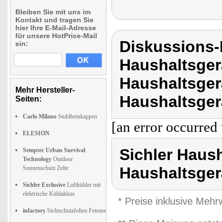
Bleiben Sie mit uns im
Kontakt und tragen Sie
hier Ihre E-Mail-Adresse
für unsere HotPrice-Mail
Diskussions-
ein:
Haushaltsger
Haushaltsger
Mehr Hersteller-
Haushaltsgerä
Seiten:
Carlo Milano
Stuhlbeinkappen
[an error occurred 
ELESION
Sichler Haus
Semptec Urban Survival
Technology
Outdoor
Haushaltsger
Sonnenschutz Zelte
Sichler Exclusive
Luftkühler mit
elektrische Kühlakkus
* Preise inklusive Meh
infactory
Sichtschutzfolien Fenster